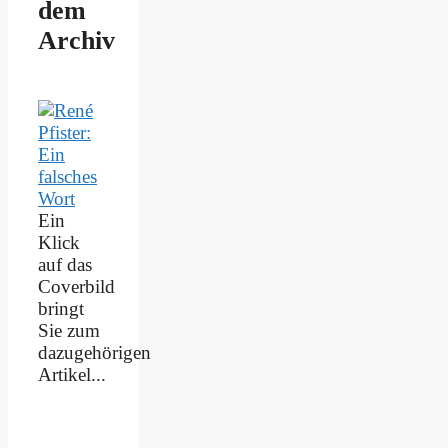
dem
Archiv
Ein
Klick
auf das
Coverbild
bringt
Sie zum
dazugehörigen
Artikel...