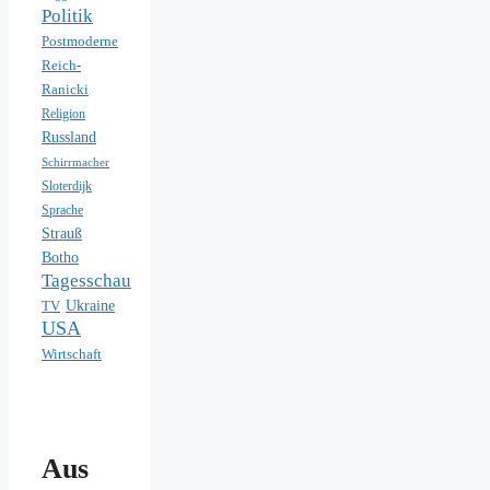
Politik
Postmoderne
Reich-
Ranicki
Religion
Russland
Schirrmacher
Sloterdijk
Sprache
Strauß
Botho
Tagesschau
Ukraine
TV
USA
Wirtschaft
Aus