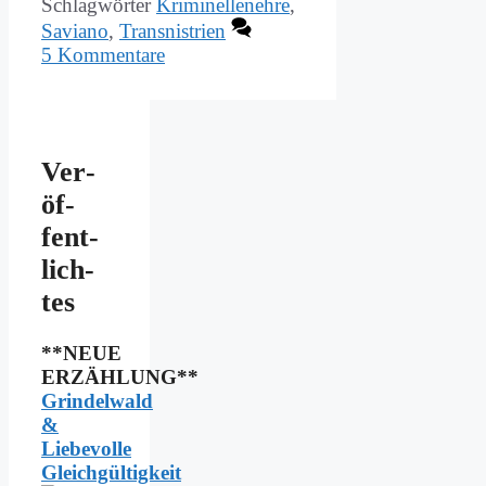
Schlagwörter
Kriminellenehre
,
Saviano
,
Transnistrien
5 Kommentare
Ver­
öf­
fent­
lich­
tes
**NEUE
ERZÄHLUNG**
Grindelwald
&
Liebevolle
Gleichgültigkeit