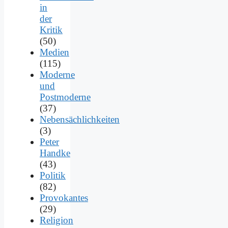
in
der
Kritik
(50)
Medien
(115)
Moderne
und
Postmoderne
(37)
Nebensächlichkeiten
(3)
Peter
Handke
(43)
Politik
(82)
Provokantes
(29)
Religion