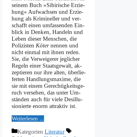
sei­nem Buch »Si­bi­ri­sche Er­zie­
hung« Auf­wach­sen und Er­zie­
hung als Kri­mi­nel­ler und ver­
schafft ei­nen um­fas­sen­den Ein­
blick in Den­ken, Han­deln und
Le­ben die­ser Men­schen, die
Po­li­zi­sten
Kö­ter
nen­nen und
nicht ein­mal mit ih­nen re­den.
Sie, die Ver­wei­ge­rer jeg­li­cher
Re­geln ei­ner Staats­ge­walt, ak­
zep­tie­ren nur ih­re al­ten, über­lie­
fer­ten Hand­lungs­ma­xi­me, die
sie mit ei­nem Ge­rech­tig­keits­ge­
ruch ver­se­hen, das un­ter Um­
stän­den auch für vie­le Des­il­lu­
sio­nier­te enorm at­trak­tiv ist.
Wei­ter­le­sen ...
Kategorien
Literatur