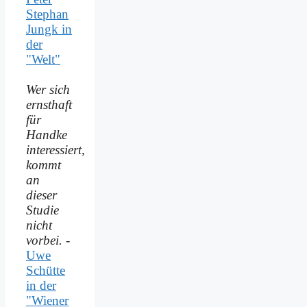
Stephan
Jungk in
der
"Welt"
Wer sich
ernsthaft
für
Handke
interessiert,
kommt
an
dieser
Studie
nicht
vorbei.
-
Uwe
Schütte
in der
"Wiener