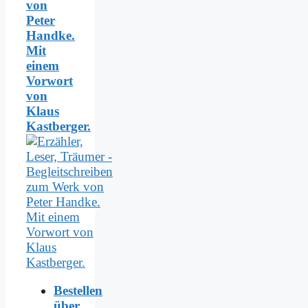
von
Peter
Handke.
Mit
einem
Vorwort
von
Klaus
Kastberger.
Bestellen
über