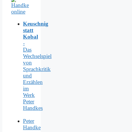
Keuschnig
statt
Kobal
-
Das
Wechselspiel
von
Sprachkritik
und
Erzählen
im
Werk
Peter
Handkes
Peter
Handke