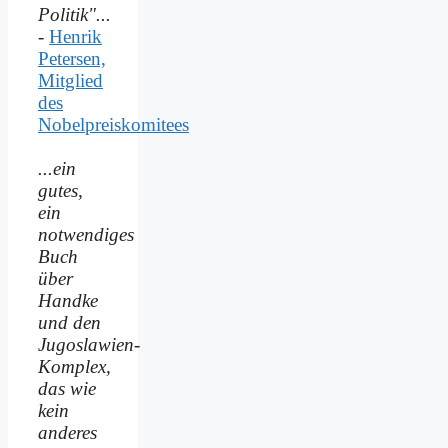
Politik"...
-
Henrik
Petersen,
Mitglied
des
Nobelpreiskomitees
...ein
gutes,
ein
notwendiges
Buch
über
Handke
und den
Jugoslawien-
Komplex,
das wie
kein
anderes