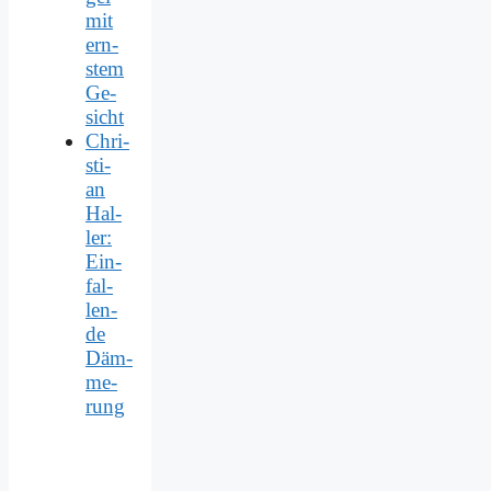
mit
ern­
stem
Ge­
sicht
Chri­
sti­
an
Hal­
ler:
Ein­
fal­
len­
de
Däm­
me­
rung