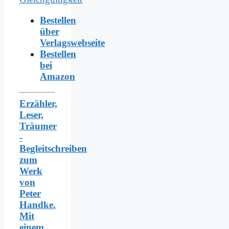
Bestellen
über
Verlagswebseite
Bestellen
bei
Amazon
Erzähler,
Leser,
Träumer
-
Begleitschreiben
zum
Werk
von
Peter
Handke.
Mit
einem