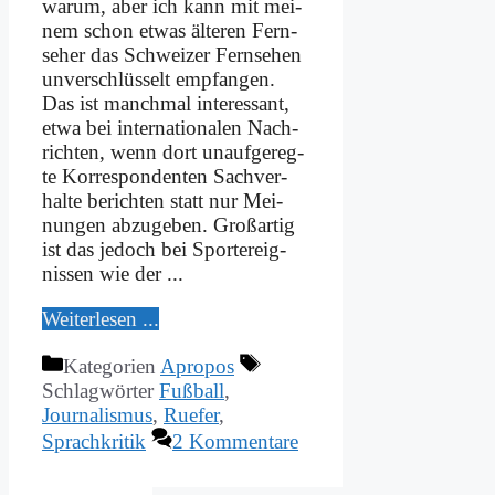
war­um, aber ich kann mit mei­
nem schon et­was äl­te­ren Fern­
se­her das Schwei­zer Fern­se­hen
un­ver­schlüs­selt emp­fan­gen.
Das ist manch­mal in­ter­es­sant,
et­wa bei in­ter­na­tio­na­len Nach­
rich­ten, wenn dort un­auf­ge­reg­
te Kor­re­spon­den­ten Sach­ver­
hal­te be­rich­ten statt nur Mei­
nun­gen ab­zu­ge­ben. Groß­ar­tig
ist das je­doch bei Sport­er­eig­
nis­sen wie der ...
Wei­ter­le­sen ...
Kategorien
Apropos
Schlagwörter
Fußball
,
Journalismus
,
Ruefer
,
Sprachkritik
2 Kommentare