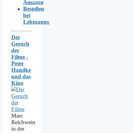
Amazon
Bestellen
bei
Lehmanns
Der
Geruch
der
Filme -
Peter
Handke
und das
Kino
Marc
Reichwein
in der