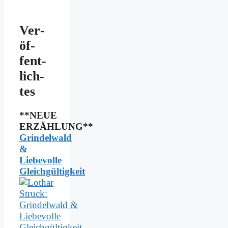
Ver­
öf­
fent­
lich­
tes
**NEUE
ERZÄHLUNG**
Grindelwald
&
Liebevolle
Gleichgültigkeit