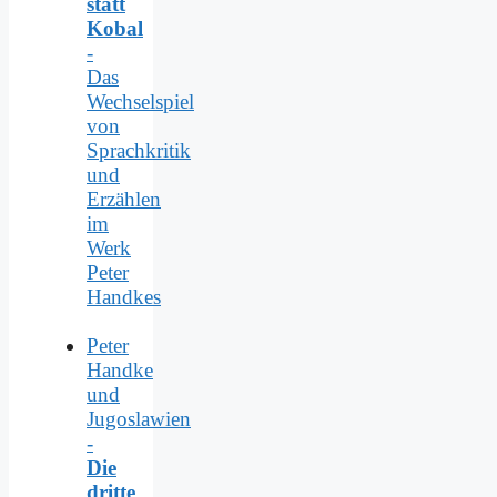
statt
Kobal
-
Das
Wechselspiel
von
Sprachkritik
und
Erzählen
im
Werk
Peter
Handkes
Peter
Handke
und
Jugoslawien
-
Die
dritte