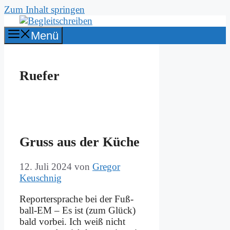
Zum Inhalt springen
Menü
Ruefer
Gruss aus der Kü­che
12. Juli 2024
von
Gregor
Keuschnig
Re­por­ter­spra­che bei der Fuß­­
ball-EM – Es ist (zum Glück)
bald vor­bei. Ich weiß nicht