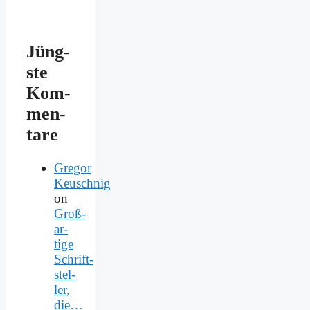
Jüng­
ste
Kom­
men­
ta­re
Gregor
Keuschnig
on
Groß­
ar­
ti­ge
Schrift­
stel­
ler,
die…