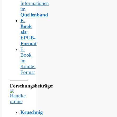
Informationen
im
Quellenband
E-
Book
als:
EPUB-
Format
E-
Book
im
Kindle-
Format
Forschungsbeiträge:
Keuschnig