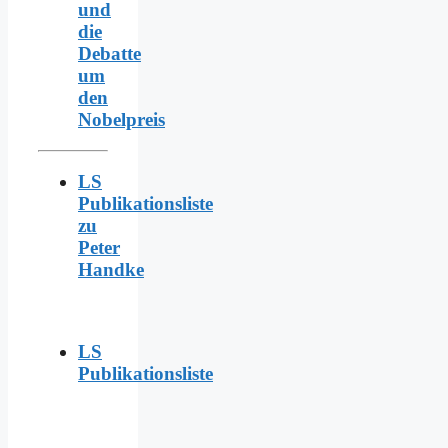
und
die
Debatte
um
den
Nobelpreis
LS
Publikationsliste
zu
Peter
Handke
LS
Publikationsliste