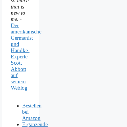
so much
that is
new to
me.
-
Der
amerikanische
Germanist
und
Handke-
Experte
Scott
Abbott
auf
seinem
Weblog
Bestellen
bei
Amazon
Ergänzende