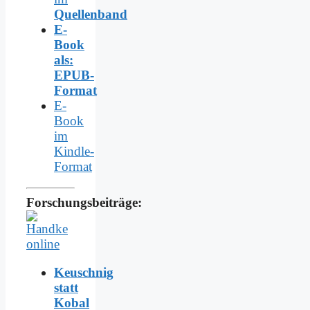
Quellenband
E-
Book
als:
EPUB-
Format
E-
Book
im
Kindle-
Format
Forschungsbeiträge:
Keuschnig
statt
Kobal