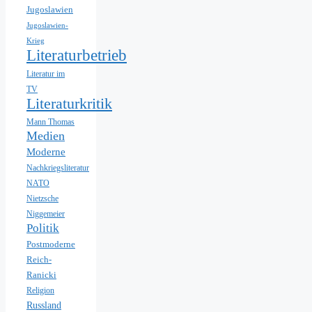
Jugoslawien
Jugoslawien-
Krieg
Literaturbetrieb
Literatur im
TV
Literaturkritik
Mann Thomas
Medien
Moderne
Nachkriegsliteratur
NATO
Nietzsche
Niggemeier
Politik
Postmoderne
Reich-
Ranicki
Religion
Russland