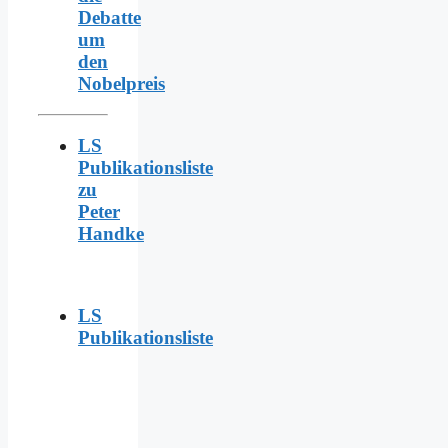
Debatte
um
den
Nobelpreis
LS
Publikationsliste
zu
Peter
Handke
LS
Publikationsliste