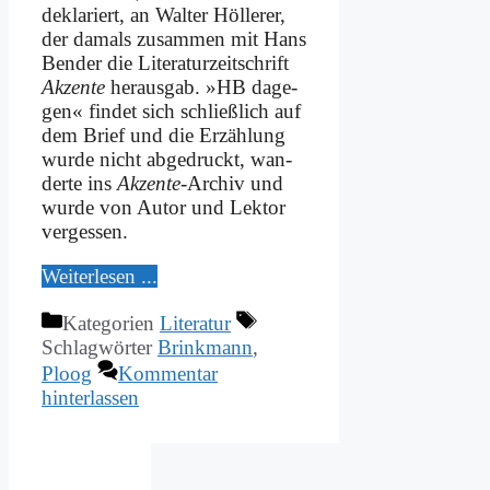
de­kla­riert, an Wal­ter Höl­le­rer,
der da­mals zu­sam­men mit Hans
Ben­der die Li­te­ra­tur­zeit­schrift
Ak­zen­te
her­aus­gab. »HB da­ge­
gen« fin­det sich schließ­lich auf
dem Brief und die Er­zäh­lung
wur­de nicht ab­ge­druckt, wan­
der­te ins
Ak­zen­te
-Ar­chiv und
wur­de von Au­tor und Lek­tor
ver­ges­sen.
Wei­ter­le­sen ...
Kategorien
Literatur
Schlagwörter
Brinkmann
,
Ploog
Kommentar
hinterlassen