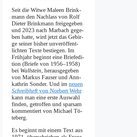
Seit die Wit­we Ma­leen Brink­
mann den Nach­lass von Rolf
Die­ter Brink­mann frei­ge­ge­ben
und 2023 nach Mar­bach ge­ge­
ben hat­te, wird jetzt das Ge­bir­
ge sei­ner bis­her un­ver­öf­fent­
lich­ten Tex­te be­stie­gen. Im
Früh­jahr be­ginnt ei­ne Brief­edi­
ti­on (Brie­fe von 1956–1958)
bei
Wall­stein
, her­aus­ge­ge­ben
von Mar­kus Fauser und Ann­
kath­rin Son­der. Und im
neu­en
Schreib­heft
von Nor­bert Wehr
kann man ei­ne er­ste Aus­wahl
fin­den, ge­trof­fen und spar­sam
kom­men­tiert von Mi­cha­el Tö­
te­berg.
Es be­ginnt mit ei­nem Text aus
1971, über­schrie­ben als Fra­ge