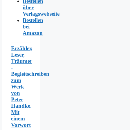
Bestellen
über
Verlagswebseite
Bestellen
bei
Amazon
Erzähler,
Leser,
Träumer
-
Begleitschreiben
zum
Werk
von
Peter
Handke.
Mit
einem
Vorwort