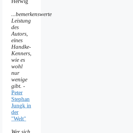
Herwig
...bemerkenswerte
Leistung
des
Autors,
eines
Handke-
Kenners,
wie es
wohl
nur
wenige
gibt.
-
Peter
Stephan
Jungk in
der
"Welt"
Wer sich