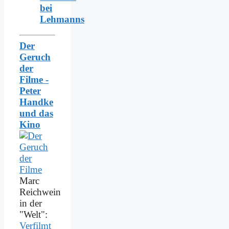
bei
Lehmanns
Der
Geruch
der
Filme -
Peter
Handke
und das
Kino
Marc
Reichwein
in der
"Welt":
Verfilmt