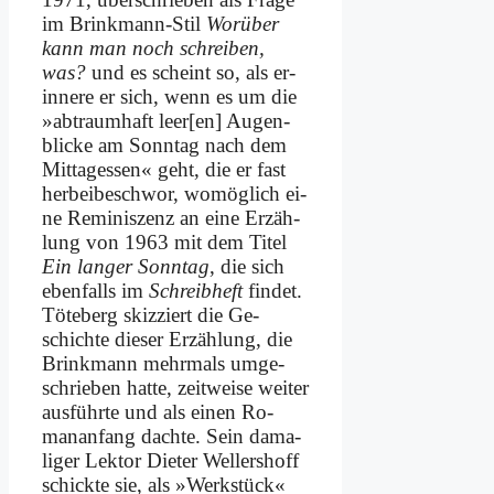
im Brink­mann-Stil
Wor­über
kann man noch schrei­ben,
was?
und es scheint so, als er­
in­ne­re er sich, wenn es um die
»ab­traum­haft leer[en] Au­gen­
blicke am Sonn­tag nach dem
Mit­tag­essen« geht, die er fast
her­bei­be­schwor, wo­mög­lich ei­
ne Re­mi­nis­zenz an ei­ne Er­zäh­
lung von 1963 mit dem Ti­tel
Ein lan­ger Sonn­tag
, die sich
eben­falls im
Schreib­heft
fin­det.
Tö­te­berg skiz­ziert die Ge­
schich­te die­ser Er­zäh­lung, die
Brink­mann mehr­mals um­ge­
schrie­ben hat­te, zeit­wei­se wei­ter
aus­führ­te und als ei­nen Ro­
man­an­fang dach­te. Sein da­ma­
li­ger Lek­tor Die­ter Wel­lers­hoff
schick­te sie, als »Werk­stück«