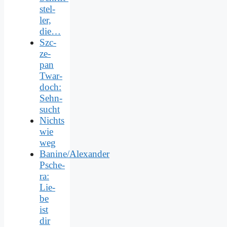
stel­
ler,
die…
Szc­
ze­
pan
Twar­
doch:
Sehn­
sucht
Nichts
wie
weg
Banine/Alexander
Psche­
ra:
Lie­
be
ist
dir