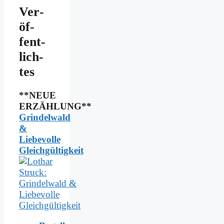
Ver­
öf­
fent­
lich­
tes
**NEUE
ERZÄHLUNG**
Grindelwald
&
Liebevolle
Gleichgültigkeit