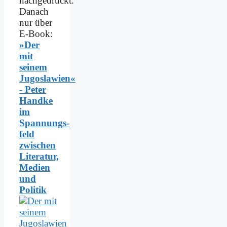
nachgedruckt.
Danach
nur über
E-Book:
»Der
mit
seinem
Jugoslawien«
- Peter
Handke
im
Spannungs­
feld
zwischen
Literatur,
Medien
und
Politik