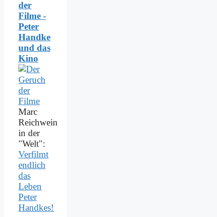
der
Filme -
Peter
Handke
und das
Kino
Marc
Reichwein
in der
"Welt":
Verfilmt
endlich
das
Leben
Peter
Handkes!