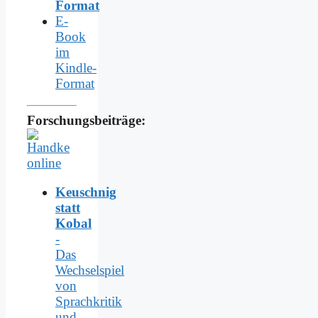
Format
E-
Book
im
Kindle-
Format
Forschungsbeiträge:
Keuschnig
statt
Kobal
-
Das
Wechselspiel
von
Sprachkritik
und