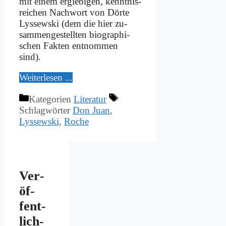
mit ei­nem er­gie­bi­gen, kennt­nis­
rei­chen Nach­wort von Dör­te
Lys­sew­ski (dem die hier zu­
sam­men­ge­stell­ten bio­gra­phi­
schen Fak­ten ent­nom­men
sind).
Wei­ter­le­sen ...
Kategorien
Literatur
Schlagwörter
Don Juan
,
Lyssewski
,
Roche
Ver­
öf­
fent­
lich­