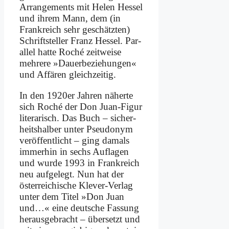
Ar­ran­ge­ments mit He­len Hes­sel
und ih­rem Mann, dem (in
Frank­reich sehr ge­schätz­ten)
Schrift­stel­ler Franz Hes­sel. Par­
al­lel hat­te Ro­ché zeit­wei­se
meh­re­re »Dau­er­be­zie­hun­gen«
und Af­fä­ren gleich­zei­tig.
In den 1920er Jah­ren nä­her­te
sich Ro­ché der Don Ju­an-Fi­gur
li­te­ra­risch. Das Buch – si­cher­
heits­hal­ber un­ter Pseud­onym
ver­öf­fent­licht – ging da­mals
im­mer­hin in sechs Auf­la­gen
und wur­de 1993 in Frank­reich
neu auf­ge­legt. Nun hat der
öster­rei­chi­sche Kle­ver-Ver­lag
un­ter dem Ti­tel »Don Ju­an
und…« ei­ne deut­sche Fas­sung
her­aus­ge­bracht – über­setzt und