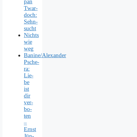
pan
Twar­
doch:
Sehn­
sucht
Nichts
wie
weg
Banine/Alexander
Psche­
ra:
Lie­
be
ist
dir
ver­
bo­
ten
–
Ernst
Jün­