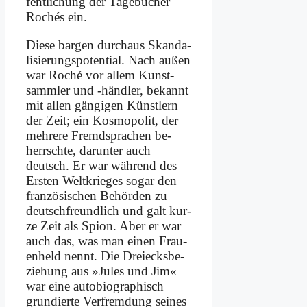
fent­li­chung der Ta­ge­bü­cher
Ro­chés ein.
Die­se bar­gen durch­aus Skan­da­
li­sie­rungs­po­ten­ti­al. Nach au­ßen
war Ro­ché vor al­lem Kunst­
samm­ler und ‑händ­ler, be­kannt
mit al­len gän­gi­gen Künst­lern
der Zeit; ein Kos­mo­po­lit, der
meh­re­re Fremd­spra­chen be­
herrsch­te, dar­un­ter auch
deutsch. Er war wäh­rend des
Er­sten Welt­krie­ges so­gar den
fran­zö­si­schen Be­hör­den zu
deutsch­freund­lich und galt kur­
ze Zeit als Spi­on. Aber er war
auch das, was man ei­nen Frau­
en­held nennt. Die Drei­ecks­be­
zie­hung aus »Ju­les und Jim«
war ei­ne au­to­bio­gra­phisch
grun­dier­te Ver­frem­dung sei­nes