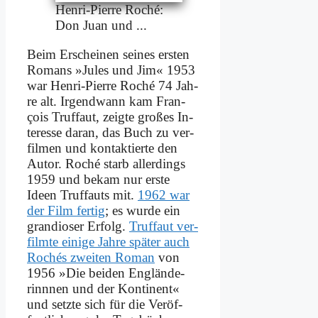
Hen­ri-Pierre Ro­ché:
Don Ju­an und ...
Beim Er­schei­nen sei­nes er­sten
Ro­mans »Ju­les und Jim« 1953
war Hen­ri-Pierre Ro­ché 74 Jah­
re alt. Ir­gend­wann kam Fran­
çois Truf­f­aut, zeig­te gro­ßes In­
ter­es­se dar­an, das Buch zu ver­
fil­men und kon­tak­tier­te den
Au­tor. Ro­ché starb al­ler­dings
1959 und be­kam nur er­ste
Ideen Truf­f­auts mit.
1962 war
der Film fer­tig
; es wur­de ein
gran­dio­ser Er­folg.
Truf­f­aut ver­
film­te ei­ni­ge Jah­re spä­ter auch
Ro­chés zwei­ten Ro­man
von
1956 »Die bei­den Eng­län­de­
rinn­nen und der Kon­ti­nent«
und setz­te sich für die Ver­öf­