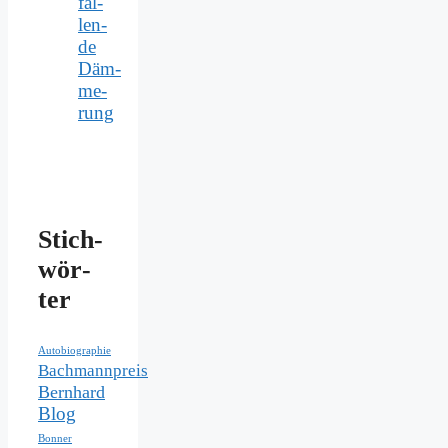
fal­
len­
de
Däm­
me­
rung
Stich­
wör­
ter
Autobiographie
Bachmannpreis
Bernhard
Blog
Bonner