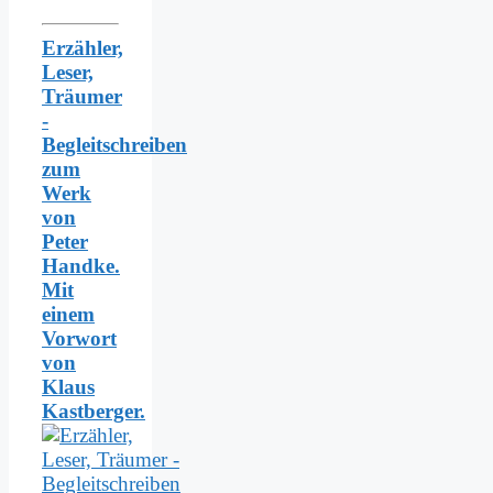
Erzähler,
Leser,
Träumer
-
Begleitschreiben
zum
Werk
von
Peter
Handke.
Mit
einem
Vorwort
von
Klaus
Kastberger.