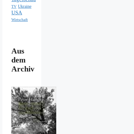
Ukraine
TV
USA
Wirtschaft
Aus
dem
Archiv