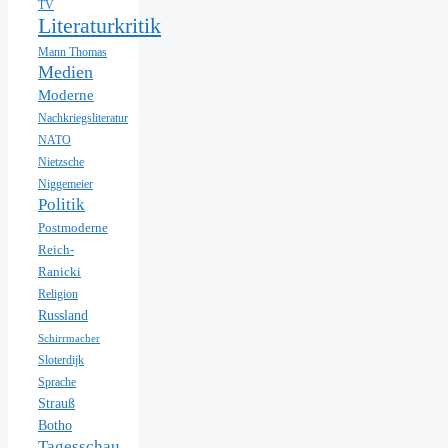
TV
Literaturkritik
Mann Thomas
Medien
Moderne
Nachkriegsliteratur
NATO
Nietzsche
Niggemeier
Politik
Postmoderne
Reich-
Ranicki
Religion
Russland
Schirrmacher
Sloterdijk
Sprache
Strauß
Botho
Tagesschau