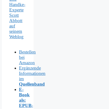
Handke-
Experte
Scott
Abbott
auf
seinem
Weblog
Bestellen
bei
Amazon
Ergänzende
Informationen
im
Quellenband
E-
Book
als:
EPUB-