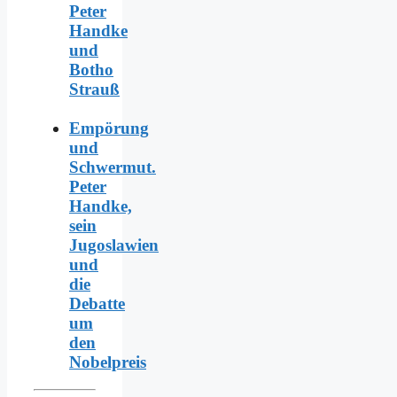
Peter
Handke
und
Botho
Strauß
Empörung
und
Schwermut.
Peter
Handke,
sein
Jugoslawien
und
die
Debatte
um
den
Nobelpreis