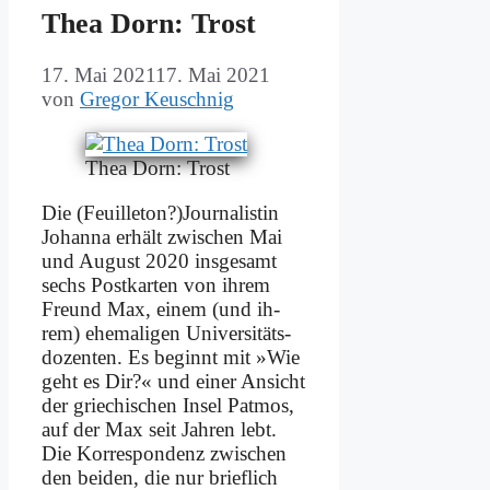
Thea Dorn: Trost
17. Mai 2021
17. Mai 2021
von
Gregor Keuschnig
Thea Dorn: Trost
Die (Feuilleton?)Journalistin
Jo­han­na er­hält zwi­schen Mai
und Au­gust 2020 ins­ge­samt
sechs Post­kar­ten von ih­rem
Freund Max, ei­nem (und ih­
rem) ehe­ma­li­gen Uni­ver­si­täts­
do­zen­ten. Es be­ginnt mit »Wie
geht es Dir?« und ei­ner An­sicht
der grie­chi­schen In­sel Pat­mos,
auf der Max seit Jah­ren lebt.
Die Kor­re­spon­denz zwi­schen
den bei­den, die nur brief­lich