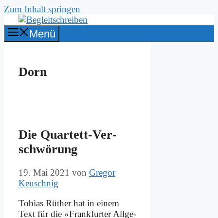
Zum Inhalt springen
Menü
Dorn
Die Quar­tett-Ver­
schwö­rung
19. Mai 2021
von
Gregor
Keuschnig
To­bi­as Rüt­her hat in ei­nem
Text für die »Frank­fur­ter All­ge­