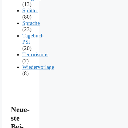
(13)
Splitter
(80)
Sprache
(23)
Tagebuch
PSJ
(20)
Terrorismus
(7)
Wiedervorlage
(8)
Neue­
ste
Bei­