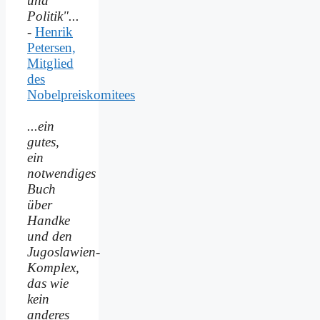
und
Politik"...
-
Henrik
Petersen,
Mitglied
des
Nobelpreiskomitees
...ein
gutes,
ein
notwendiges
Buch
über
Handke
und den
Jugoslawien-
Komplex,
das wie
kein
anderes