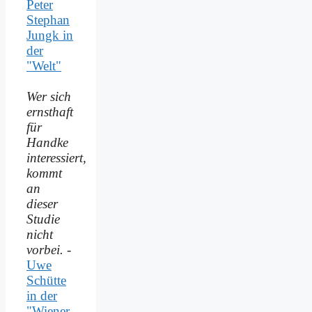
Peter
Stephan
Jungk in
der
"Welt"
Wer sich
ernsthaft
für
Handke
interessiert,
kommt
an
dieser
Studie
nicht
vorbei.
-
Uwe
Schütte
in der
"Wiener