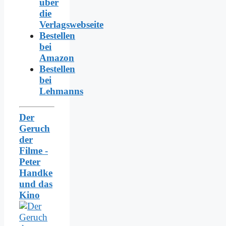
über
die
Verlagswebseite
Bestellen
bei
Amazon
Bestellen
bei
Lehmanns
Der
Geruch
der
Filme -
Peter
Handke
und das
Kino