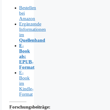
Bestellen
bei
Amazon
Ergänzende
Informationen
im
Quellenband
E-
Book
als:
EPUB-
Format
E-
Book
im
Kindle-
Format
Forschungsbeiträge: