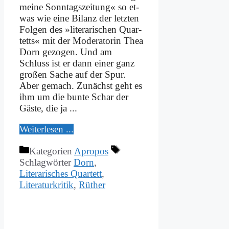
mei­ne Sonn­tags­zei­tung« so et­
was wie ei­ne Bi­lanz der letz­ten
Fol­gen des »li­te­ra­ri­schen Quar­
tetts« mit der Mo­de­ra­to­rin Thea
Dorn ge­zo­gen. Und am
Schluss ist er dann ei­ner ganz
gro­ßen Sa­che auf der Spur.
Aber ge­mach. Zu­nächst geht es
ihm um die bun­te Schar der
Gä­ste, die ja ...
Wei­ter­le­sen ...
Kategorien
Apropos
Schlagwörter
Dorn
,
Literarisches Quartett
,
Literaturkritik
,
Rüther