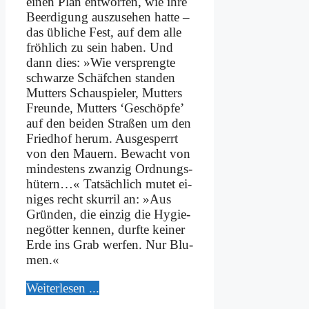
ei­nen Plan ent­wor­fen, wie ih­re
Be­er­di­gung aus­zu­se­hen hat­te –
das üb­li­che Fest, auf dem al­le
fröh­lich zu sein ha­ben. Und
dann dies: »Wie ver­spreng­te
schwar­ze Schäf­chen stan­den
Mut­ters Schau­spie­ler, Mut­ters
Freun­de, Mut­ters ‘Ge­schöp­fe’
auf den bei­den Stra­ßen um den
Fried­hof her­um. Aus­ge­sperrt
von den Mau­ern. Be­wacht von
min­de­stens zwan­zig Ord­nungs­
hü­tern…« Tat­säch­lich mu­tet ei­
ni­ges recht skur­ril an: »Aus
Grün­den, die ein­zig die Hy­gie­
ne­göt­ter ken­nen, durf­te kei­ner
Er­de ins Grab wer­fen. Nur Blu­
men.«
Wei­ter­le­sen ...