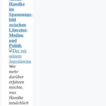
Handke
im
Spannungs­
feld
zwischen
Literatur,
Medien
und
Politik
Wer
mehr
darüber
erfahren
möchte,
was
Handke
tatsächlich