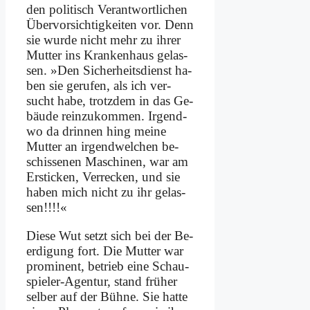
den po­li­tisch Ver­ant­wort­li­chen
Über­vor­sich­tig­kei­ten vor. Denn
sie wur­de nicht mehr zu ih­rer
Mut­ter ins Kran­ken­haus ge­las­
sen. »Den Si­cher­heits­dienst ha­
ben sie ge­ru­fen, als ich ver­
sucht ha­be, trotz­dem in das Ge­
bäu­de rein­zu­kom­men. Ir­gend­
wo da drin­nen hing mei­ne
Mut­ter an ir­gend­wel­chen be­
schis­se­nen Ma­schi­nen, war am
Er­sticken, Ver­recken, und sie
ha­ben mich nicht zu ihr ge­las­
sen!!!!«
Die­se Wut setzt sich bei der Be­
er­di­gung fort. Die Mut­ter war
pro­mi­nent, be­trieb ei­ne Schau­
spie­ler-Agen­tur, stand frü­her
sel­ber auf der Büh­ne. Sie hat­te