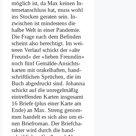
mög­lich ist, da Max kei­nen In­
ter­net­an­schluss hat, muss wohl
ins Stocken ge­ra­ten sein. In­
zwi­schen ist min­de­stens die
hal­be Welt in ei­ner Pan­de­mie.
Die Fra­ge nach dem Be­fin­den
scheint al­so be­rech­tigt. Im wei­
te­ren Ver­lauf schickt der »al­te
Freund« der »lie­ben Freun­din«
noch fünf Ge­mäl­de-An­sichts­
kar­ten mit ora­kel­haf­ten, hand­
schrift­li­chen Sprü­chen, die im
Buch ab­ge­druckt sind. Jo­han­na
schickt auf die un­re­gel­mä­ßig
ein­tref­fen­den Kar­ten ins­ge­samt
16 Brie­fe (plus ei­ner Kar­te am
En­de) an Max. Streng ge­nom­
men han­delt es sich al­so um ei­
nen Brief­ro­man. Der Brief­cha­
rak­ter wird durch die hand­