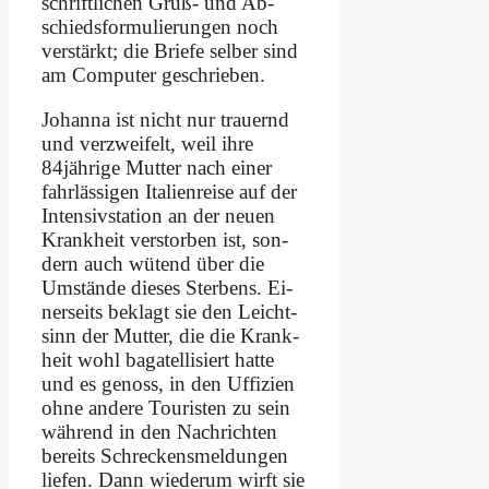
schrift­li­chen Gruß- und Ab­
schieds­for­mu­lie­run­gen noch
ver­stärkt; die Brie­fe sel­ber sind
am Com­pu­ter ge­schrie­ben.
Jo­han­na ist nicht nur trau­ernd
und ver­zwei­felt, weil ih­re
84jährige Mut­ter nach ei­ner
fahr­läs­si­gen Ita­li­en­rei­se auf der
In­ten­siv­sta­ti­on an der neu­en
Krank­heit ver­stor­ben ist, son­
dern auch wü­tend über die
Um­stän­de die­ses Ster­bens. Ei­
ner­seits be­klagt sie den Leicht­
sinn der Mut­ter, die die Krank­
heit wohl ba­ga­tel­li­siert hat­te
und es ge­noss, in den Uf­fi­zi­en
oh­ne an­de­re Tou­ri­sten zu sein
wäh­rend in den Nach­rich­ten
be­reits Schreckens­mel­dun­gen
lie­fen. Dann wie­der­um wirft sie