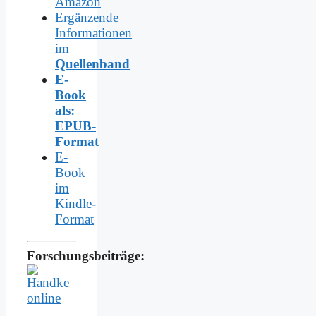
Amazon
Ergänzende
Informationen
im
Quellenband
E-
Book
als:
EPUB-
Format
E-
Book
im
Kindle-
Format
Forschungsbeiträge: