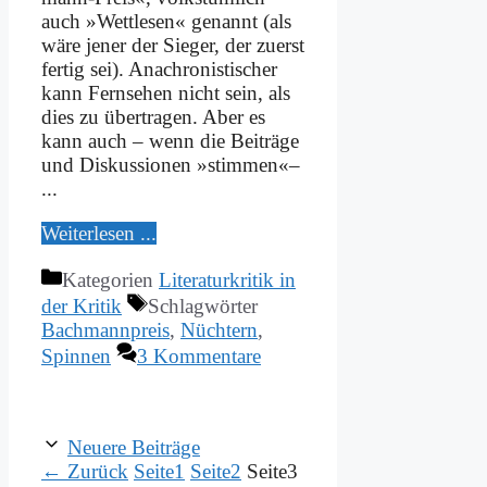
auch »Wett­le­sen« ge­nannt (als
wä­re je­ner der Sie­ger, der zu­erst
fer­tig sei). Ana­chro­ni­sti­scher
kann Fern­se­hen nicht sein, als
dies zu über­tra­gen. Aber es
kann auch – wenn die Bei­trä­ge
und Dis­kus­sio­nen »stim­men«–
...
Wei­ter­le­sen ...
Kategorien
Literaturkritik in
der Kritik
Schlagwörter
Bachmannpreis
,
Nüchtern
,
Spinnen
3 Kommentare
Neuere Beiträge
←
Zurück
Seite
1
Seite
2
Seite
3