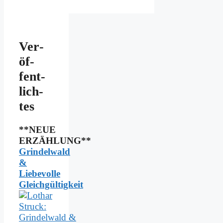
Ver­
öf­
fent­
lich­
tes
**NEUE
ERZÄHLUNG**
Grindelwald
&
Liebevolle
Gleichgültigkeit