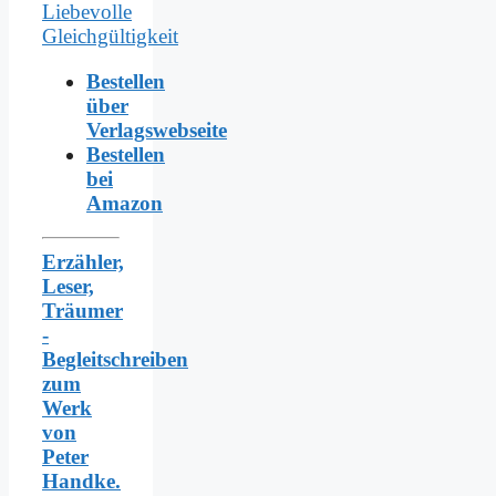
Bestellen
über
Verlagswebseite
Bestellen
bei
Amazon
Erzähler,
Leser,
Träumer
-
Begleitschreiben
zum
Werk
von
Peter
Handke.