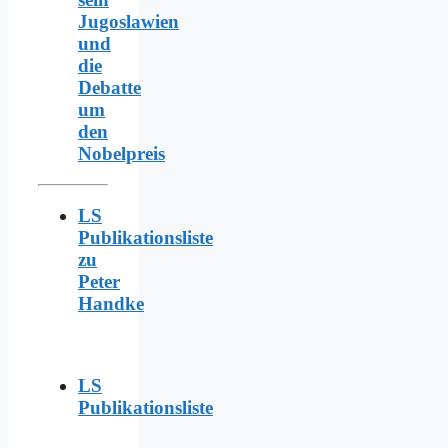
Jugoslawien
und
die
Debatte
um
den
Nobelpreis
LS
Publikationsliste
zu
Peter
Handke
LS
Publikationsliste