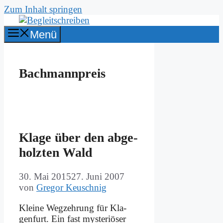
Zum Inhalt springen
Menü
Bachmannpreis
Kla­ge über den ab­ge­
holz­ten Wald
30. Mai 2015
27. Juni 2007
von
Gregor Keuschnig
Klei­ne Weg­zeh­rung für Kla­
gen­furt. Ein fast my­ste­riö­ser