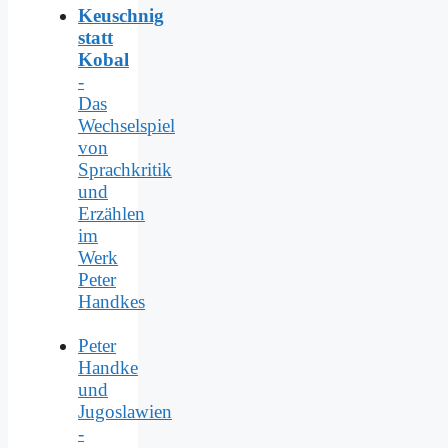
Keuschnig
statt
Kobal
-
Das
Wechselspiel
von
Sprachkritik
und
Erzählen
im
Werk
Peter
Handkes
Peter
Handke
und
Jugoslawien
-