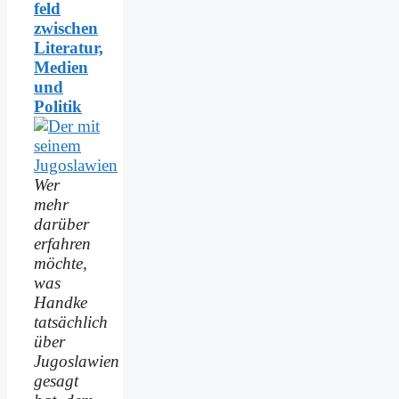
feld
zwischen
Literatur,
Medien
und
Politik
Wer
mehr
darüber
erfahren
möchte,
was
Handke
tatsächlich
über
Jugoslawien
gesagt