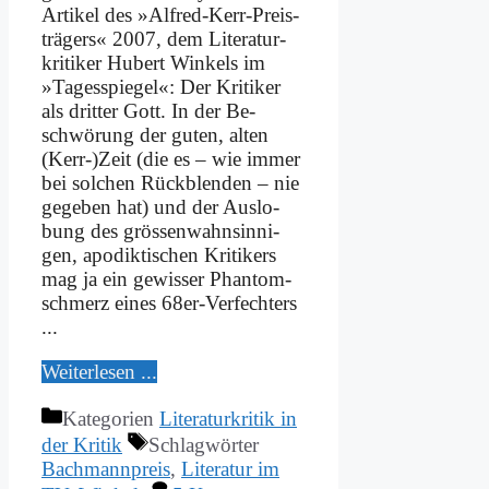
Ar­ti­kel des »Al­f­red-Kerr-Prei­s­
trä­­gers« 2007, dem Li­te­ra­tur­
kri­ti­ker Hu­bert Win­kels im
»Ta­ges­spie­gel«: Der Kri­ti­ker
als drit­ter Gott. In der Be­
schwö­rung der gu­ten, al­ten
(Kerr-)Zeit (die es – wie im­mer
bei sol­chen Rück­blen­den – nie
ge­ge­ben hat) und der Aus­lo­
bung des grö­ssen­wahn­sin­ni­
gen, apo­dik­ti­schen Kri­ti­kers
mag ja ein ge­wis­ser Phan­tom­
schmerz ei­nes 68er-Ver­­­fech­ters
...
Wei­ter­le­sen ...
Kategorien
Literaturkritik in
der Kritik
Schlagwörter
Bachmannpreis
,
Literatur im