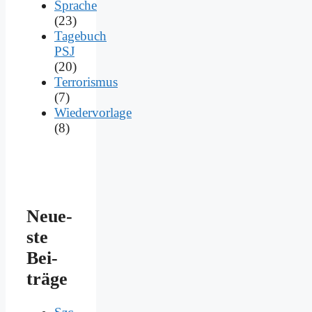
Sprache
(23)
Tagebuch
PSJ
(20)
Terrorismus
(7)
Wiedervorlage
(8)
Neue­
ste
Bei­
trä­ge