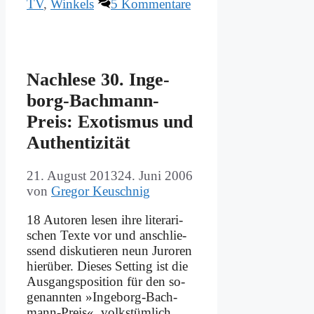
TV
,
Winkels
5 Kommentare
Nach­le­se 30. In­ge­
borg-Bach­mann-
Preis: Exo­tis­mus und
Au­then­ti­zi­tät
21. August 2013
24. Juni 2006
von
Gregor Keuschnig
18 Au­toren le­sen ih­re li­te­ra­ri­
schen Tex­te vor und an­schlie­
ssend dis­ku­tie­ren neun Ju­ro­ren
hier­über. Die­ses Set­ting ist die
Aus­gangs­po­si­ti­on für den so­
ge­nann­ten »In­­­ge­­borg-Bach­­
mann-Preis«, volks­tüm­lich