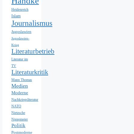
Handke
Heidenreich
Islam
Journalismus
Jugoslawien
Jugoslawien-
Krieg
Literaturbetrieb
Literatur im
TV
Literaturkritik
Mann Thomas
Medien
Moderne
Nachkriegsliteratur
NATO
Nietzsche
Niggemeier
Politik
Postmoderne