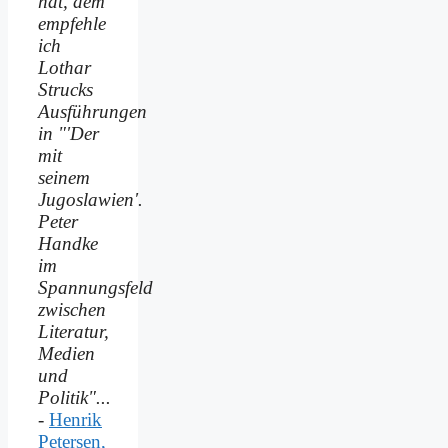
hat, dem
empfehle
ich
Lothar
Strucks
Ausführungen
in "'Der
mit
seinem
Jugoslawien'.
Peter
Handke
im
Spannungsfeld
zwischen
Literatur,
Medien
und
Politik"...
-
Henrik
Petersen,