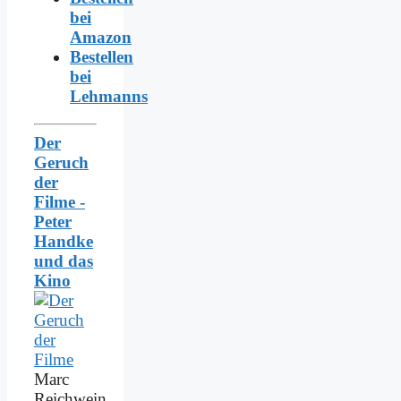
bei
Amazon
Bestellen
bei
Lehmanns
Der
Geruch
der
Filme -
Peter
Handke
und das
Kino
Marc
Reichwein