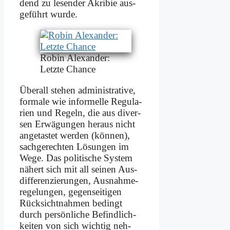
dend zu le­sen­der Akri­bie aus­
ge­führt wur­de.
Ro­bin Alex­an­der:
Letz­te Chan­ce
Über­all ste­hen ad­mi­ni­stra­ti­ve,
for­ma­le wie in­for­mel­le Re­gu­la­
ri­en und Re­geln, die aus di­ver­
sen Er­wä­gun­gen her­aus nicht
an­ge­ta­stet wer­den (kön­nen),
sach­ge­rech­ten Lö­sun­gen im
We­ge. Das po­li­ti­sche Sy­stem
nä­hert sich mit all sei­nen Aus­
dif­fe­ren­zie­run­gen, Aus­nah­me­
re­ge­lun­gen, ge­gen­sei­ti­gen
Rück­sicht­nah­men be­dingt
durch per­sön­li­che Be­find­lich­
kei­ten von sich wich­tig neh­