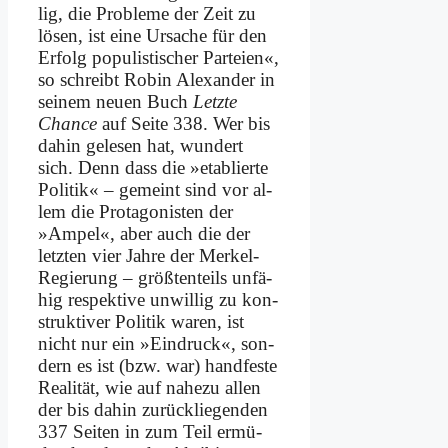
lig, die Pro­ble­me der Zeit zu
lö­sen, ist ei­ne Ur­sa­che für den
Er­folg po­pu­li­sti­scher Par­tei­en«,
so schreibt Ro­bin Alex­an­der in
sei­nem neu­en Buch
Letz­te
Chan­ce
auf Sei­te 338. Wer bis
da­hin ge­le­sen hat, wun­dert
sich. Denn dass die »eta­blier­te
Po­li­tik« – ge­meint sind vor al­
lem die Prot­ago­ni­sten der
»Am­pel«, aber auch die der
letz­ten vier Jah­re der Mer­kel-
Re­gie­rung – größ­ten­teils un­fä­
hig re­spek­ti­ve un­wil­lig zu kon­
struk­ti­ver Po­li­tik wa­ren, ist
nicht nur ein »Ein­druck«, son­
dern es ist (bzw. war) hand­fe­ste
Rea­li­tät, wie auf na­he­zu al­len
der bis da­hin zu­rück­lie­gen­den
337 Sei­ten in zum Teil er­mü­