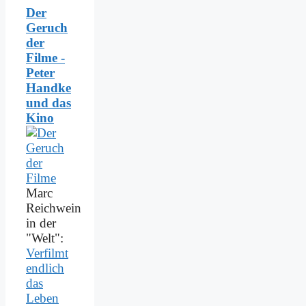
Der
Geruch
der
Filme -
Peter
Handke
und das
Kino
Marc
Reichwein
in der
"Welt":
Verfilmt
endlich
das
Leben