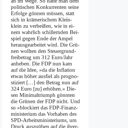
an im We­ge. So hät­te man dem
po­li­ti­schen Kon­kur­ren­ten sei­ne
Er­fol­ge gön­nen müs­sen, statt
sich in krä­me­ri­schem Klein­
klein zu ver­bei­ßen, wie in ei­
nem wahr­lich schil­lern­den Bei­
spiel ge­gen En­de der Am­pel
her­aus­ge­ar­bei­tet wird. Die Grü­
nen woll­ten den Steu­er­grund­
frei­be­trag um 312 Euro/Jahr
an­he­ben. Die FDP nun kam
auf die Idee, »da die In­fla­ti­on
et­was hö­her aus­fiel als pro­gno­
sti­ziert […] den Be­trag nun auf
324 Eu­ro [zu] er­hö­hen.« Die­
sen Mi­ni­mal­tri­umph gönn­ten
die Grü­nen der FDP nicht. Und
so »blockiert das FDP-Fi­nanz­
mi­ni­ste­ri­um das Vor­ha­ben des
SPD-Ar­beits­mi­ni­ste­ri­ums, um
Druck aus­zu­üben auf die ih­rer­