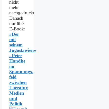
nicht
mehr
nachgedruckt.
Danach
nur über
E-Book:
»Der
mit
seinem
Jugoslawien«
- Peter
Handke
im
Spannungs­
feld
zwischen
Literatur,
Medien
und
Politik