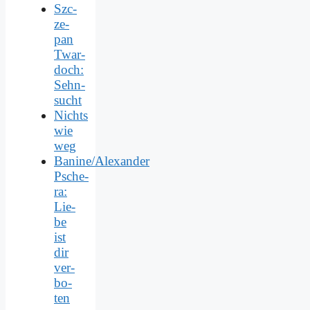
Szc­
ze­
pan
Twar­
doch:
Sehn­
sucht
Nichts
wie
weg
Banine/Alexander
Psche­
ra:
Lie­
be
ist
dir
ver­
bo­
ten