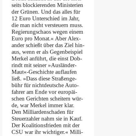
seits blockie­ren­den Mi­ni­ste­ri­en
der Grü­nen. Und das al­les für
12 Eu­ro Un­ter­schied im Jahr,
die man nicht ver­steu­ern muss.
Re­gie­rungs­cha­os we­gen ei­nem
Eu­ro pro Mo­nat.« Aber Alex­
an­der schießt über das Ziel hin­
aus, wenn er als Ge­gen­bei­spiel
Mer­kel an­führt, die einst Dob­
rindt mit sei­ner »Ausländer-
Maut«-Geschichte auf­lau­fen
ließ. »Dass die­se Stra­ßen­ge­
bühr für nicht­deut­sche Au­to­
fah­rer am En­de vor eu­ro­päi­
schen Ge­rich­ten schei­tern wür­
de, war Mer­kel im­mer klar.
Den Mil­li­ar­den­scha­den für
Steu­er­zah­ler nahm sie in Kauf.
Der Ko­ali­ti­ons­frie­den mit der
CSU war ihr wich­ti­ger.« Mil­li­