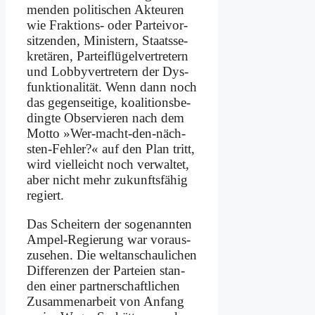
men­den po­li­ti­schen Ak­teu­ren
wie Frak­ti­ons- oder Par­tei­vor­
sit­zen­den, Mi­ni­stern, Staats­se­
kre­tä­ren, Par­tei­flü­gel­ver­tre­tern
und Lob­by­ver­tre­tern der Dys­
funk­tio­na­li­tät. Wenn dann noch
das ge­gen­sei­ti­ge, ko­ali­ti­ons­be­
ding­te Ob­ser­vie­ren nach dem
Mot­to »Wer-macht-den-näch­
sten-Feh­ler?« auf den Plan tritt,
wird viel­leicht noch ver­wal­tet,
aber nicht mehr zu­kunfts­fä­hig
re­giert.
Das Schei­tern der so­ge­nann­ten
Am­pel-Re­gie­rung war vor­aus­
zu­se­hen. Die welt­an­schau­li­chen
Dif­fe­ren­zen der Par­tei­en stan­
den ei­ner part­ner­schaft­li­chen
Zu­sam­men­ar­beit von An­fang