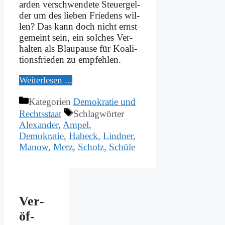
ar­den ver­schwen­de­te Steu­er­gel­
der um des lie­ben Frie­dens wil­
len? Das kann doch nicht ernst
ge­meint sein, ein sol­ches Ver­
hal­ten als Blau­pau­se für Ko­ali­
ti­ons­frie­den zu emp­feh­len.
Wei­ter­le­sen ...
Kategorien
Demokratie und
Rechtsstaat
Schlagwörter
Alexander
,
Ampel
,
Demokratie
,
Habeck
,
Lindner
,
Manow
,
Merz
,
Scholz
,
Schüle
Ver­
öf­