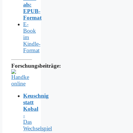
als:
EPUB-
Format
E-
Book
im
Kindle-
Format
Forschungsbeiträge:
Keuschnig
statt
Kobal
-
Das
Wechselspiel