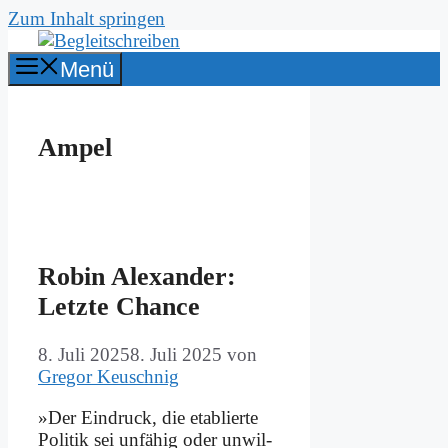
Zum Inhalt springen
Menü
Ampel
Ro­bin Alex­an­der:
Letz­te Chan­ce
8. Juli 2025
8. Juli 2025
von
Gregor Keuschnig
»Der Ein­druck, die eta­blier­te
Po­li­tik sei un­fä­hig oder un­wil­