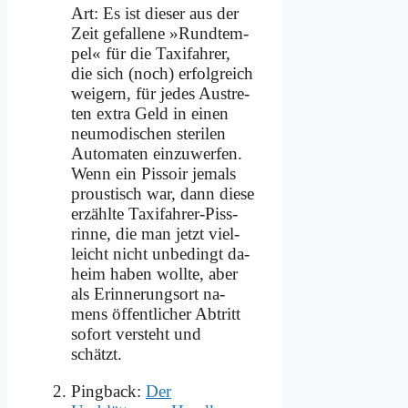
Art: Es ist die­ser aus der
Zeit ge­fal­le­ne »Rund­tem­
pel« für die Ta­xi­fah­rer,
die sich (noch) er­folg­reich
wei­gern, für je­des Aus­tre­
ten ex­tra Geld in ei­nen
neu­mo­di­schen ste­ri­len
Au­to­ma­ten ein­zu­wer­fen.
Wenn ein Pis­soir je­mals
prou­stisch war, dann die­se
er­zähl­te Ta­xi­fah­rer-Piss­
rin­ne, die man jetzt viel­
leicht nicht un­be­dingt da­
heim ha­ben woll­te, aber
als Er­in­ne­rungs­ort na­
mens öf­fent­li­cher Ab­tritt
so­fort ver­steht und
schätzt.
Pingback:
Der