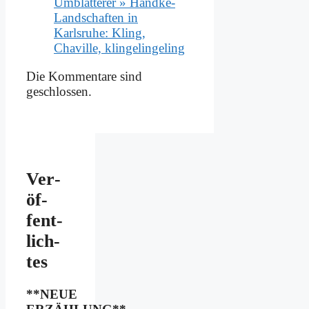
Umblätterer » Handke-
Landschaften in
Karlsruhe: Kling,
Chaville, klingelingeling
Die Kommentare sind
geschlossen.
Ver­
öf­
fent­
lich­
tes
**NEUE