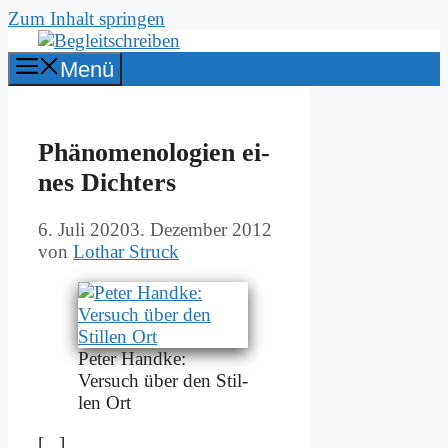
Zum Inhalt springen
Menü
Phä­no­me­no­lo­gien ei­
nes Dich­ters
6. Juli 2020
3. Dezember 2012
von
Lothar Struck
Pe­ter Hand­ke:
Ver­such über den Stil­
len Ort
[...]