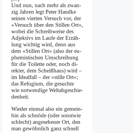
Und nun, nach mehr als zwan­
zig Jah­ren legt Pe­ter Hand­ke
sei­nen vier­ten Ver­such vor, der
»Ver­such über den Stil­len Ort«,
wo­bei die Schreib­wei­se des
Ad­jek­tivs im Lau­fe der Er­zäh­
lung wich­tig wird, denn aus
dem »Stil­len Ort« (al­so der eu­
phe­mi­sti­schen Um­schrei­bung
für die Toi­let­te oder, noch di­
rek­ter, dem Scheiß­haus) wird –
im Ide­al­fall – der »stil­le Ort«;
das Re­fu­gi­um, die ge­such­te
wie not­wen­di­ge Welt­ab­ge­schie­
den­heit.
Wie­der ein­mal al­so ein ge­mein­
hin als schnö­de (oder sonst­wie
schlecht) an­ge­se­he­ner Ort, den
man ge­wöhn­lich ganz schnell