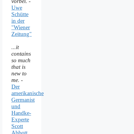
vorbei.
-
Uwe
Schütte
in der
"Wiener
Zeitung"
...it
contains
so much
that is
new to
me.
-
Der
amerikanische
Germanist
und
Handke-
Experte
Scott
Abbott