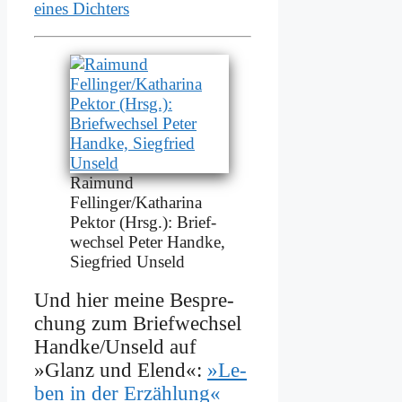
ei­nes Dich­ters
Rai­mund
Fellinger/Katharina
Pek­tor (Hrsg.): Brief­
wech­sel Pe­ter Hand­ke,
Sieg­fried Un­seld
Und hier mei­ne Be­spre­
chung zum Brief­wech­sel
Handke/Unseld auf
»Glanz und Elend«:
»Le­
ben in der Er­zäh­lung«