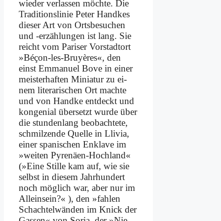
wie­der ver­las­sen möch­te. Die
Tra­di­ti­ons­li­nie Pe­ter Hand­kes
die­ser Art von Orts­be­su­chen
und ‑er­zäh­lun­gen ist lang. Sie
reicht vom Pa­ri­ser Vor­stadt­ort
»Bé­çon-les-Bruy­è­res«, den
einst Em­ma­nu­el Bo­ve in ei­ner
mei­ster­haf­ten Mi­nia­tur zu ei­
nem li­te­ra­ri­schen Ort mach­te
und von Hand­ke ent­deckt und
kon­ge­ni­al über­setzt wur­de über
die stun­den­lang be­ob­ach­te­te,
schmil­zen­de Quel­le in Lli­via,
ei­ner spa­ni­schen En­kla­ve im
»wei­ten Py­re­nä­en-Hoch­land«
(»Ei­ne Stil­le kam auf, wie sie
selbst in die­sem Jahr­hun­dert
noch mög­lich war, aber nur im
Al­lein­sein?« ), den »fah­len
Schach­tel­wän­den im Knick der
Gas­sen« von So­ria, der »Nie­