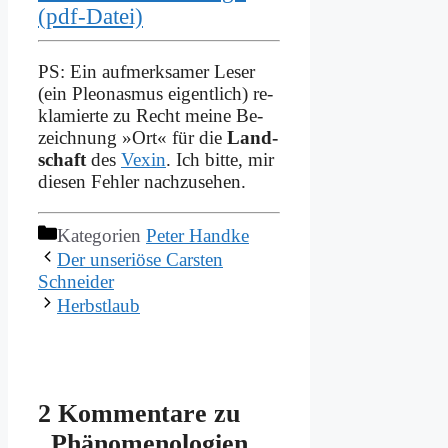
(pdf-Da­tei)
PS: Ein auf­merk­sa­mer Le­ser
(ein Pleo­nas­mus ei­gent­lich) re­
kla­mier­te zu Recht mei­ne Be­
zeich­nung »Ort« für die
Land­
schaft
des
Vex­in
. Ich bit­te, mir
die­sen Feh­ler nach­zu­se­hen.
Kategorien
Peter Handke
Der un­se­riö­se Car­sten
Schnei­der
Herbst­laub
2 Kommentare zu
„Phä­no­me­no­lo­gien