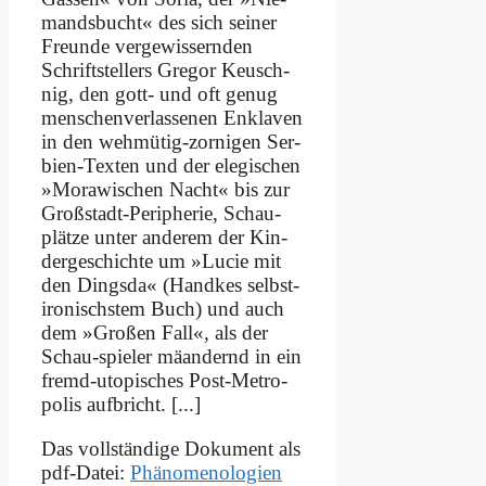
mands­bucht« des sich sei­ner
Freun­de ver­ge­wis­sern­den
Schrift­stel­lers Gre­gor Keu­sch­
nig, den gott- und oft ge­nug
men­schen­ver­las­se­nen En­kla­ven
in den weh­mü­tig-zor­ni­gen Ser­
bi­en-Tex­ten und der ele­gi­schen
»Mo­ra­wi­schen Nacht« bis zur
Groß­stadt-Pe­ri­phe­rie, Schau­
plät­ze un­ter an­de­rem der Kin­
der­ge­schich­te um »Lu­cie mit
den Dings­da« (Hand­kes selbst­
iro­nisch­stem Buch) und auch
dem »Gro­ßen Fall«, als der
Schau-spie­ler mä­an­dernd in ein
fremd-uto­pi­sches Post-Me­tro­
po­lis auf­bricht. [...]
Das voll­stän­di­ge Do­ku­ment als
pdf-Da­tei:
Phä­no­me­no­lo­gien