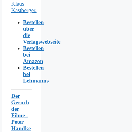
Bestellen
über
die
Verlagswebseite
Bestellen
bei
Amazon
Bestellen
bei
Lehmanns
Der
Geruch
der
Filme -
Peter
Handke