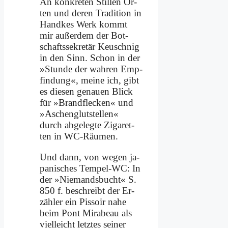
An kon­kre­ten Stil­len Or­
ten und de­ren Tra­di­ti­on in
Hand­kes Werk kommt
mir au­ßer­dem der Bot­
schafts­se­kre­tär Keu­sch­nig
in den Sinn. Schon in der
»Stun­de der wah­ren Emp­
fin­dung«, mei­ne ich, gibt
es die­sen ge­nau­en Blick
für »Brand­flecken« und
»Aschen­glut­stel­len«
durch ab­ge­leg­te Zi­ga­ret­
ten in WC-Räu­men.
Und dann, von we­gen ja­
pa­ni­sches Tem­pel-WC: In
der »Nie­mands­bucht« S.
850 f. be­schreibt der Er­
zäh­ler ein Pis­soir na­he
beim Pont Mi­ra­beau als
viel­leicht letz­tes sei­ner