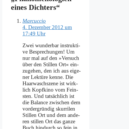
ei­nes Dich­ters“
Marcuccio
4. Dezember 2012 um
17:49 Uhr
Zwei wun­der­bar in­struk­ti­
ve Be­spre­chun­gen! Um
nur mal auf den »Ver­such
über den Stil­len Ort« ein­
zu­ge­hen, den ich aus ei­ge­
ner Lek­tü­re ken­ne. Die
Haar­waschsze­ne ist wirk­
lich Kopf­ki­no vom Fein­
sten. Und tat­säch­lich ist
die Ba­lan­ce zwi­schen dem
vor­der­grün­dig skur­ri­len
Stil­len Ort und dem an­de­
ren stil­len Ort das gan­ze
Buch hin­durch so fein in