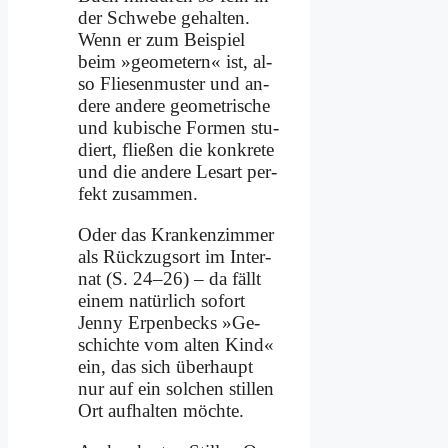
der Schwe­be ge­hal­ten.
Wenn er zum Bei­spiel
beim »geo­me­tern« ist, al­
so Flie­sen­mu­ster und an­
de­re an­de­re geo­me­tri­sche
und ku­bi­sche For­men stu­
diert, flie­ßen die kon­kre­te
und die an­de­re Les­art per­
fekt zu­sam­men.
Oder das Kran­ken­zim­mer
als Rück­zugs­ort im In­ter­
nat (S. 24–26) – da fällt
ei­nem na­tür­lich so­fort
Jen­ny Er­pen­becks »Ge­
schich­te vom al­ten Kind«
ein, das sich über­haupt
nur auf ein sol­chen stil­len
Ort auf­hal­ten möch­te.