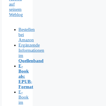
auf
seinem
Weblog
Bestellen
bei
Amazon
Ergänzende
Informationen
im
Quellenband
E-
Book
als:
EPUB-
Format
E-
Book
im