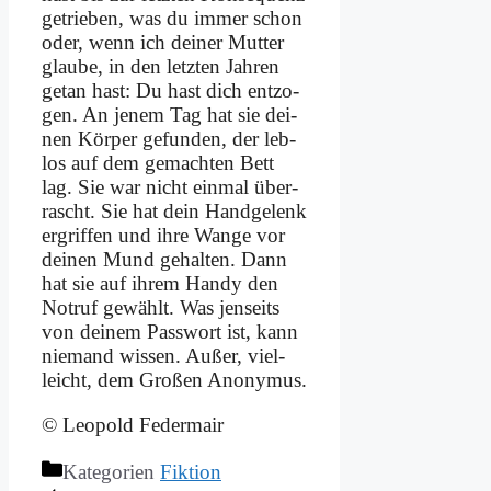
ge­trie­ben, was du im­mer schon
oder, wenn ich dei­ner Mut­ter
glau­be, in den letz­ten Jah­ren
ge­tan hast: Du hast dich ent­zo­
gen. An je­nem Tag hat sie dei­
nen Kör­per ge­fun­den, der leb­
los auf dem ge­mach­ten Bett
lag. Sie war nicht ein­mal über­
rascht. Sie hat dein Hand­ge­lenk
er­grif­fen und ih­re Wan­ge vor
dei­nen Mund ge­hal­ten. Dann
hat sie auf ih­rem Han­dy den
Not­ruf ge­wählt. Was jen­seits
von dei­nem Pass­wort ist, kann
nie­mand wis­sen. Au­ßer, viel­
leicht, dem Gro­ßen An­ony­mus.
© Leo­pold Fe­der­mair
Kategorien
Fiktion