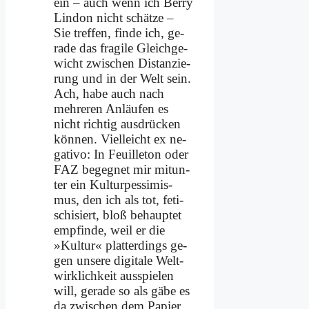
ein – auch wenn ich Ber­ry
Lin­don nicht schät­ze –
Sie tref­fen, fin­de ich, ge­
ra­de das fra­gi­le Gleich­ge­
wicht zwi­schen Di­stan­zie­
rung und in der Welt sein.
Ach, ha­be auch nach
meh­re­ren An­läu­fen es
nicht rich­tig aus­drücken
kön­nen. Viel­leicht ex ne­
ga­tivo: In Feuil­le­ton oder
FAZ be­geg­net mir mit­un­
ter ein Kul­tur­pes­si­mis­
mus, den ich als tot, fe­ti­
schi­siert, bloß be­haup­tet
emp­fin­de, weil er die
»Kul­tur« plat­ter­dings ge­
gen un­se­re di­gi­ta­le Welt­
wirk­lich­keit aus­spie­len
will, ge­ra­de so als gä­be es
da zwi­schen dem Pa­pier