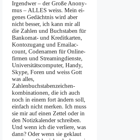
Ir­gend­wer – der Gro­ße An­ony­
mus – ALLES weiss. Mein ei­
ge­nes Ge­dächt­nis wird aber
nicht bes­ser, ich kann mir all
die Zah­len und Buch­sta­ben für
Ban­ko­mat- und Kre­dit­kar­ten,
Kon­to­zu­gang und Email­ac­
count, Code­na­men für On­line­
fir­men und Strea­ming­dien­ste,
Universitäts­computer, Han­dy,
Sky­pe, Fo­ren und weiss Gott
was al­les,
Zahlenbuchstabenzeichen­
kombinationen, die ich auch
noch in ei­nem fort än­dern soll,
ein­fach nicht mer­ken. Ich muss
sie mir auf ei­nen Zet­tel oder in
den No­tiz­ka­len­der schrei­ben.
Und wenn ich die ver­lie­re, was
dann? Oder wenn sie ge­klaut