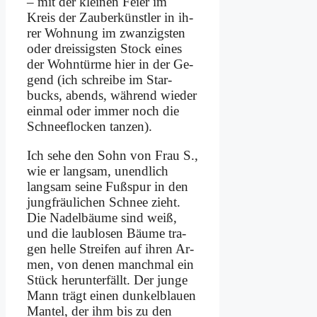
– mit der klei­nen Fei­er im
Kreis der Zauber­künstler in ih­
rer Woh­nung im zwan­zig­sten
oder drei­ssig­sten Stock ei­nes
der Wohn­tür­me hier in der Ge­
gend (ich schrei­be im Star­
bucks, abends, wäh­rend wie­der
ein­mal oder im­mer noch die
Schnee­flocken tan­zen).
Ich se­he den Sohn von Frau S.,
wie er lang­sam, un­end­lich
lang­sam sei­ne Fuß­spur in den
jung­fräu­li­chen Schnee zieht.
Die Na­del­bäu­me sind weiß,
und die laub­lo­sen Bäu­me tra­
gen hel­le Strei­fen auf ih­ren Ar­
men, von de­nen manch­mal ein
Stück her­un­ter­fällt. Der jun­ge
Mann trägt ei­nen dun­kel­blau­en
Man­tel, der ihm bis zu den