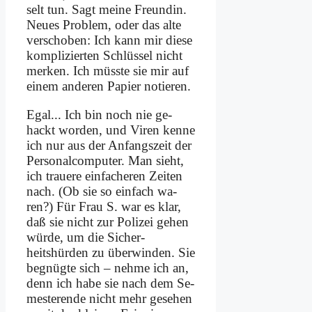
selt tun. Sagt mei­ne Freun­din.
Neu­es Pro­blem, oder das al­te
ver­scho­ben: Ich kann mir die­se
kom­pli­zier­ten Schlüs­sel nicht
mer­ken. Ich müss­te sie mir auf
ei­nem an­de­ren Pa­pier no­tie­ren.
Egal... Ich bin noch nie ge­
hackt wor­den, und Vi­ren ken­ne
ich nur aus der An­fangs­zeit der
Per­so­nal­com­pu­ter. Man sieht,
ich traue­re ein­fa­che­ren Zei­ten
nach. (Ob sie so ein­fach wa­
ren?) Für Frau S. war es klar,
daß sie nicht zur Po­li­zei ge­hen
wür­de, um die Sicher­
heitshürden zu über­win­den. Sie
be­gnüg­te sich – neh­me ich an,
denn ich ha­be sie nach dem Se­
me­ster­en­de nicht mehr ge­se­hen