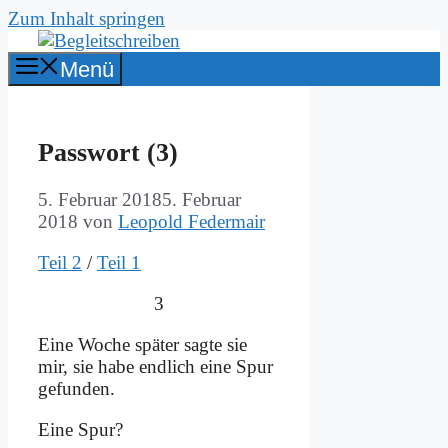
Zum Inhalt springen
Menü
Pass­wort (3)
5. Februar 2018
5. Februar
2018
von
Leopold Federmair
Teil 2
/
Teil 1
3
Ei­ne Wo­che spä­ter sag­te sie
mir, sie ha­be end­lich ei­ne Spur
ge­fun­den.
Ei­ne Spur?