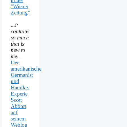
in der
"Wiener
Zeitung"
...it
contains
so much
that is
new to
me.
-
Der
amerikanische
Germanist
und
Handke-
Experte
Scott
Abbott
auf
seinem
Weblog