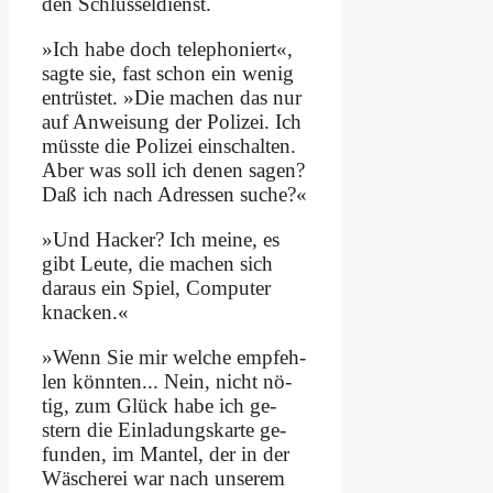
den Schlüs­sel­dienst.
»Ich ha­be doch te­le­pho­niert«,
sag­te sie, fast schon ein we­nig
ent­rü­stet. »Die ma­chen das nur
auf An­wei­sung der Po­li­zei. Ich
müss­te die Po­li­zei ein­schal­ten.
Aber was soll ich de­nen sa­gen?
Daß ich nach Adres­sen su­che?«
»Und Hacker? Ich mei­ne, es
gibt Leu­te, die ma­chen sich
dar­aus ein Spiel, Com­pu­ter
knacken.«
»Wenn Sie mir wel­che emp­feh­
len könn­ten... Nein, nicht nö­
tig, zum Glück ha­be ich ge­
stern die Ein­la­dungs­kar­te ge­
fun­den, im Man­tel, der in der
Wä­sche­rei war nach un­se­rem