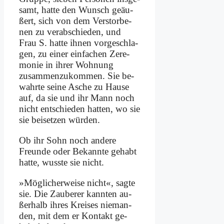
samt, hat­te den Wunsch ge­äu­
ßert, sich von dem Ver­stor­be­
nen zu ver­ab­schie­den, und
Frau S. hat­te ih­nen vor­ge­schla­
gen, zu ei­ner ein­fa­chen Ze­re­
mo­nie in ih­rer Woh­nung
zusammen­zukommen. Sie be­
wahr­te sei­ne Asche zu Hau­se
auf, da sie und ihr Mann noch
nicht ent­schie­den hat­ten, wo sie
sie bei­set­zen wür­den.
Ob ihr Sohn noch an­de­re
Freun­de oder Be­kann­te ge­habt
hat­te, wuss­te sie nicht.
»Mög­li­cher­wei­se nicht«, sag­te
sie. Die Zau­be­rer kann­ten au­
ßer­halb ih­res Krei­ses nie­man­
den, mit dem er Kon­takt ge­