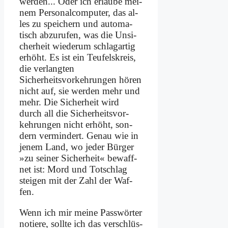
wer­den... Oder ich er­lau­be mei­
nem Personal­computer, das al­
les zu spei­chern und au­to­ma­
tisch ab­zu­ru­fen, was die Un­si­
cher­heit wie­der­um schlag­ar­tig
er­höht. Es ist ein Teu­fels­kreis,
die ver­lang­ten
Sicherheitsvorkeh­rungen hö­ren
nicht auf, sie wer­den mehr und
mehr. Die Si­cher­heit wird
durch all die Si­cher­heits­vor­
keh­run­gen nicht er­höht, son­
dern ver­min­dert. Ge­nau wie in
je­nem Land, wo je­der Bür­ger
»zu sei­ner Si­cher­heit« be­waff­
net ist: Mord und Tot­schlag
stei­gen mit der Zahl der Waf­
fen.
Wenn ich mir mei­ne Pass­wör­ter
no­tie­re, soll­te ich das ver­schlüs­