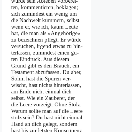
wür­de sein Ab­le­ben vor­be­rei­
ten, kom­men­tie­ren, be­kla­gen;
sich zu­min­dest ein we­nig um
die Nach­welt küm­mern, selbst
wenn er, wie ich, kaum Leu­te
hat, die man als »An­ge­hö­ri­ge«
zu be­zeichnen pflegt. Er wür­de
ver­su­chen, ir­gend et­was zu hin­
ter­las­sen, zu­min­dest ei­nen gu­
ten Ein­druck. Aus die­sem
Grund gibt es den Brauch, ein
Te­sta­ment ab­zu­fas­sen. Du aber,
Sohn, hast die Spu­ren ver­
wischt, hast nichts hin­ter­las­sen,
am En­de nicht ein­mal dich
selbst. Wie ein Zau­be­rer, der
die Lee­re vor­zeigt. Oh­ne Stolz.
War­um soll­te man auf die Lee­re
stolz sein? Du hast nicht ein­mal
Hand an dich ge­legt, son­dern
hast bis zur letz­ten Kon­se­quenz