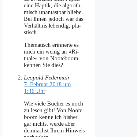
ei­ne Hap­tik, die al­go­rith­
misch un­an­tast­bar blie­be.
Bei Ih­nen je­doch war das
Ver­hält­nis le­ben­dig, pla­
stisch.
The­ma­tisch er­in­ner­te es
mich ein we­nig an »Ri­
tua­le« von Noote­boom –
ken­nen Sie dies?
Leopold Federmair
7. Februar 2018 um
1:36 Uhr
Wie vie­le Bü­cher es noch
zu le­sen gibt! Von Noote­
boom ken­ne ich bis­her
gar nichts, wer­de aber
dem­nächst Ih­rem Hin­weis