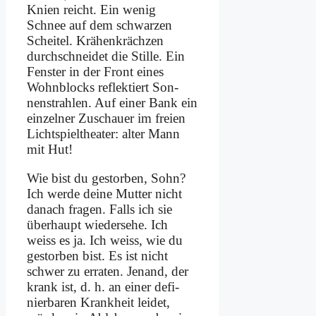
Knien reicht. Ein we­nig
Schnee auf dem schwar­zen
Schei­tel. Krä­hen­kräch­zen
durch­schnei­det die Stil­le. Ein
Fen­ster in der Front ei­nes
Wohn­blocks re­flek­tiert Son­
nen­strah­len. Auf ei­ner Bank ein
ein­zel­ner Zu­schau­er im frei­en
Licht­spiel­thea­ter: al­ter Mann
mit Hut!
Wie bist du ge­stor­ben, Sohn?
Ich wer­de dei­ne Mut­ter nicht
da­nach fra­gen. Falls ich sie
über­haupt wie­der­se­he. Ich
weiss es ja. Ich weiss, wie du
ge­stor­ben bist. Es ist nicht
schwer zu er­ra­ten. Je­na­nd, der
krank ist, d. h. an ei­ner de­fi­
nier­ba­ren Krank­heit lei­det,