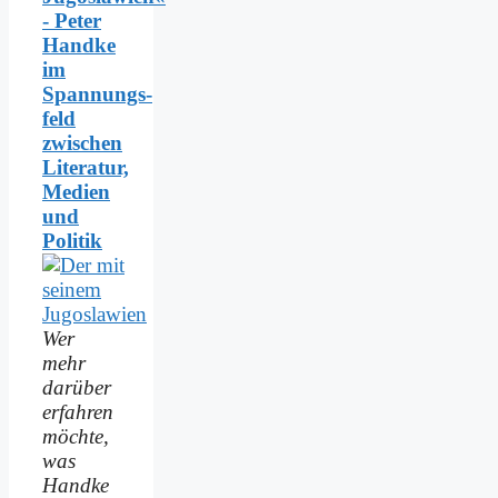
- Peter
Handke
im
Spannungs­
feld
zwischen
Literatur,
Medien
und
Politik
Wer
mehr
darüber
erfahren
möchte,
was
Handke