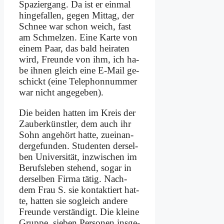
Spa­zier­gang. Da ist er ein­mal
hin­ge­fal­len, ge­gen Mit­tag, der
Schnee war schon weich, fast
am Schmel­zen. Ei­ne Kar­te von
ei­nem Paar, das bald hei­ra­ten
wird, Freun­de von ihm, ich ha­
be ih­nen gleich ei­ne E‑Mail ge­
schickt (ei­ne Te­le­phon­num­mer
war nicht an­ge­ge­ben).
Die bei­den hat­ten im Kreis der
Zau­ber­künst­ler, dem auch ihr
Sohn an­ge­hört hat­te, zu­ein­an­
der­ge­fun­den. Stu­den­ten der­sel­
ben Uni­ver­si­tät, in­zwi­schen im
Be­rufs­le­ben ste­hend, so­gar in
der­sel­ben Fir­ma tä­tig. Nach­
dem Frau S. sie kon­tak­tiert hat­
te, hat­ten sie so­gleich an­de­re
Freun­de ver­stän­digt. Die klei­ne
Grup­pe, sie­ben Per­so­nen ins­ge­