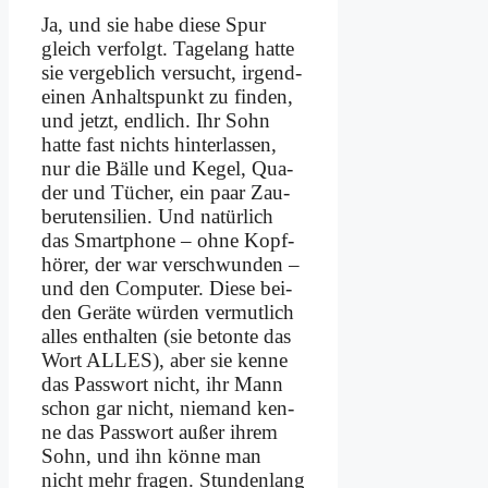
Ja, und sie ha­be die­se Spur
gleich ver­folgt. Ta­ge­lang hat­te
sie ver­geb­lich ver­sucht, irgend­
einen An­halts­punkt zu fin­den,
und jetzt, end­lich. Ihr Sohn
hat­te fast nichts hin­ter­las­sen,
nur die Bäl­le und Ke­gel, Qua­
der und Tü­cher, ein paar Zau­
be­ru­ten­si­li­en. Und na­tür­lich
das Smart­phone – oh­ne Kopf­
hö­rer, der war ver­schwun­den –
und den Com­pu­ter. Die­se bei­
den Ge­rä­te wür­den ver­mut­lich
al­les ent­hal­ten (sie be­ton­te das
Wort ALLES), aber sie ken­ne
das Pass­wort nicht, ihr Mann
schon gar nicht, nie­mand ken­
ne das Pass­wort au­ßer ih­rem
Sohn, und ihn kön­ne man
nicht mehr fra­gen. Stun­den­lang