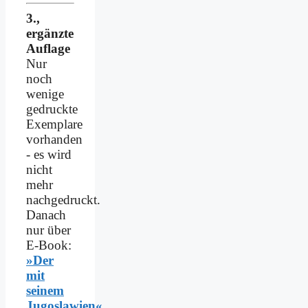
3.,
ergänzte
Auflage
Nur
noch
wenige
gedruckte
Exemplare
vorhanden
- es wird
nicht
mehr
nachgedruckt.
Danach
nur über
E-Book:
»Der
mit
seinem
Jugoslawien«