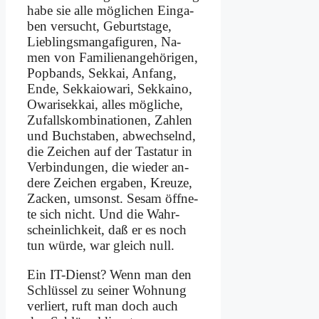
ha­be sie al­le mög­li­chen Ein­ga­
ben ver­sucht, Ge­burts­ta­ge,
Lieb­lings­man­ga­fi­gu­ren, Na­
men von Familienange­hörigen,
Pop­bands, Sek­kai, An­fang,
En­de, Sek­kaio­wa­ri, Sek­kai­no,
Owa­ri­sek­kai, al­les mög­li­che,
Zu­falls­kom­bi­na­tio­nen, Zah­len
und Buch­sta­ben, ab­wech­selnd,
die Zei­chen auf der Ta­sta­tur in
Ver­bin­dun­gen, die wie­der an­
de­re Zei­chen er­ga­ben, Kreu­ze,
Zacken, um­sonst. Se­sam öff­ne­
te sich nicht. Und die Wahr­
schein­lich­keit, daß er es noch
tun wür­de, war gleich null.
Ein IT-Dienst? Wenn man den
Schlüs­sel zu sei­ner Woh­nung
ver­liert, ruft man doch auch