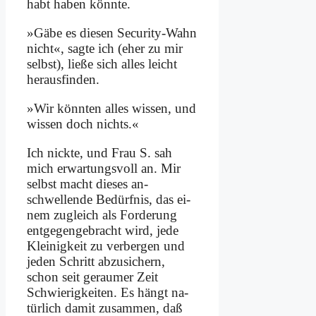
habt ha­ben könn­te.
»Gä­be es die­sen Se­cu­ri­ty-Wahn
nicht«, sag­te ich (eher zu mir
selbst), lie­ße sich al­les leicht
her­aus­fin­den.
»Wir könn­ten al­les wis­sen, und
wis­sen doch nichts.«
Ich nick­te, und Frau S. sah
mich er­war­tungs­voll an. Mir
selbst macht die­ses an­
schwellende Be­dürf­nis, das ei­
nem zu­gleich als For­de­rung
ent­ge­gen­ge­bracht wird, je­de
Klei­nig­keit zu ver­ber­gen und
je­den Schritt ab­zu­si­chern,
schon seit ge­rau­mer Zeit
Schwie­rig­kei­ten. Es hängt na­
tür­lich da­mit zu­sam­men, daß