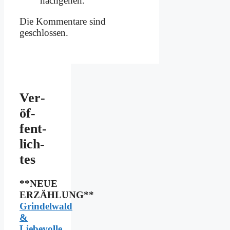
nach­ge­hen.
Die Kommentare sind
geschlossen.
Ver­
öf­
fent­
lich­
tes
**NEUE
ERZÄHLUNG**
Grindelwald
&
Liebevolle