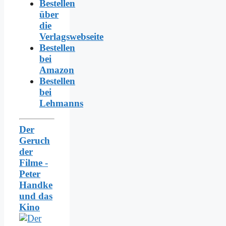
Bestellen
über
die
Verlagswebseite
Bestellen
bei
Amazon
Bestellen
bei
Lehmanns
Der
Geruch
der
Filme -
Peter
Handke
und das
Kino