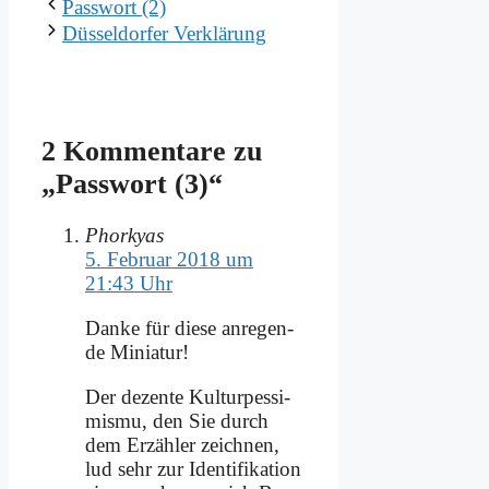
Pass­wort (2)
Düs­sel­dor­fer Ver­klä­rung
2 Kommentare zu
„Pass­wort (3)“
Phorkyas
5. Februar 2018 um
21:43 Uhr
Dan­ke für die­se an­re­gen­
de Mi­nia­tur!
Der de­zen­te Kul­tur­pes­si­
mis­mu, den Sie durch
dem Er­zäh­ler zeich­nen,
lud sehr zur Iden­ti­fi­ka­ti­on