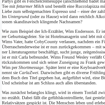
Par­tys gibt es Fen­chel­creme­sup­pe (an­schlie­ßend ba­det 
Tee mit
fett­ar­mer Milch
und be­stellt ei­ne Ruc­co­la­piz­za 
Lie­be zum selbst­ge­mach­ten Es­pres­so und – ei­ner der zahl
Im
Unter­grund
(oder zu Hau­se) wird dann reich­lich Al­ko­
so­nen skan­di­na­visch klin­gen­de Nach­na­men?
Wie zum Bei­spiel der Ich-Er­zäh­ler, Wim En­ders­son. Er is
rer Ge­burts­tags­fei­er. Sie ist Ho­tel­ma­na­ge­rin und lebt 
Wims Va­ter, hat­te Co­by­Coun­ty ver­las­sen, nach­dem ein 
Über­ra­schen­der­wei­se ist er nun zurückge­kommen – mit s
ner Literatur­agentur be­schäf­tigt, sucht jun­ge, zeit­ge­nös­si­
ist er mit Car­la be­freun­det. Wims Freund Wes­ley ver­läßt 
rück­zu­kom­men und sich sei­ner Zu­nei­gung zu Frank ge­wis
Wim per
Short­mes­sa­ge
. Spä­ter lernt er ei­ne Keyboard­ver
nennt sie
Car­la­Zwei
. Da­zwi­schen gibt es di­ver­se Früh­lin
dem Buch den Ti­tel ge­ge­ben hat, auf­ge­führt wird, ei­ne B
Und schein­bar ist am Schluss auch al­les über­stan­den.
Was zu­nächst be­lang­los klingt, wird in ei­nem Ton­fall z
no er­zählt. Da­bei fällt die ge­fühls­kon­trol­lier­te, fast ge­
Re­la­tiv­sät­zen ge­spickt ist. Die Men­schen le­ben und er­le­ben