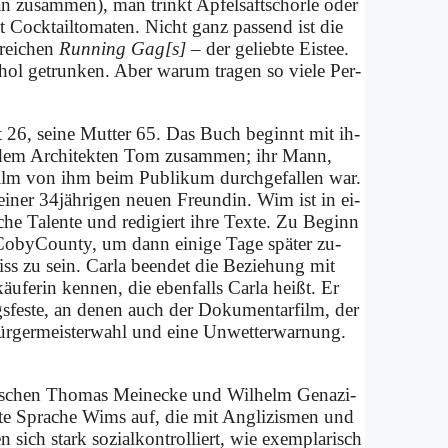
man zu­sam­men), man trinkt Apfel­saftschorle oder
mit Cocktail­tomaten. Nicht ganz pas­send ist die
­rei­chen
Run­ning Gag[s]
– der ge­lieb­te Eis­tee.
hol ge­trun­ken. Aber war­um tra­gen so vie­le Per­
t 26, sei­ne Mut­ter 65. Das Buch be­ginnt mit ih­
mit dem Ar­chi­tek­ten Tom zu­sam­men; ihr Mann,
Film von ihm beim Pu­bli­kum durch­ge­fal­len war.
ei­ner 34jährigen neu­en Freun­din. Wim ist in ei­
sche Ta­len­te und re­di­giert ih­re Tex­te. Zu Be­ginn
Co­by­Coun­ty, um dann ei­ni­ge Ta­ge spä­ter zu­
s zu sein. Car­la be­en­det die Be­zie­hung mit
käuferin ken­nen, die eben­falls Car­la heißt. Er
gs­fe­ste, an de­nen auch der Do­ku­men­tar­film, der
ür­ger­mei­ster­wahl und ei­ne Un­wetterwarnung.
wi­schen Tho­mas Meinecke und Wil­helm Gen­a­zi­
stelz­te Spra­che Wims auf, die mit An­gli­zis­men und
 sich stark so­zi­al­kon­trol­liert, wie ex­em­pla­risch