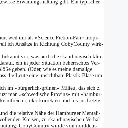
wis­se Er­war­tungs­hal­tung gibt. Ein ty­pi­scher
nur, weil mir als »Sci­ence Fic­tion-Fan« uto­pi­
weil ich An­sät­ze in Rich­tung Co­by­Coun­ty wirk­
be­kannt vor, was auch die skan­di­na­visch klin­
auf, ein in je­der Si­tua­ti­on be­herrsch­tes Ver­
lö­ße ge­ben. (Oder, wie es mei­ne da­ma­li­ge
ass die Leu­te ei­ne un­sicht­ba­re Pla­stik-Bla­se um
 ich im »bür­ger­lich-grü­nen« Mi­lieu, das sich z.
reuzt man »schwe­di­sche Pro­vinz« mit »ham­bur­
im­frei­en«, öko-kor­rek­ten und bis ins Letz­te
nd die re­la­ti­ve Nä­he der Ham­bur­ger Men­ta­li­
 wol­len­den Krei­sen, zu skan­di­na­vi­schen Ver­hal­
r­mu­tung: Co­by­Coun­try wur­de von nord­deut­