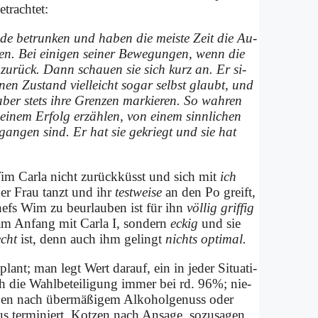
trach­tet:
ei­de be­trun­ken und ha­ben die mei­ste Zeit die Au­
ben. Bei ei­ni­gen sei­ner Be­we­gun­gen, wenn die
 zu­rück. Dann schau­en sie sich kurz an. Er si­
­nen Zu­stand viel­leicht so­gar selbst glaubt, und
aber stets ih­re Gren­zen mar­kie­ren. So wah­ren
­nem Er­folg er­zäh­len, von ei­nem sinn­lichen
e­gan­gen sind. Er hat sie ge­kriegt und sie hat
im Car­la nicht zu­rück­küsst und sich mit
ich
ner Frau tanzt und ihr
test­wei­se
an den Po greift,
efs Wim zu be­ur­lau­ben ist für ihn
völ­lig grif­fig
m An­fang mit Car­la I, son­dern
eckig
und sie
echt
ist, denn auch ihm ge­lingt
nichts op­ti­mal.
plant; man legt Wert dar­auf, ein in je­der Si­tua­ti­
uch die Wahlbeteili­gung im­mer bei rd. 96%; nie­
en nach über­mä­ßi­gem Al­ko­hol­ge­nuss oder
 ter­mi­niert. Kot­zen nach An­sa­ge, so­zu­sa­gen.