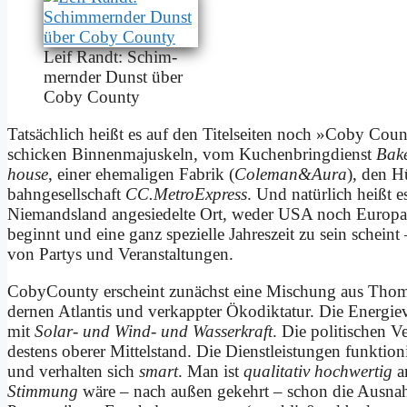
Leif Randt: Schim­
mern­der Dunst über
Co­by Coun­ty
Tat­säch­lich heißt es auf den Ti­tel­sei­ten noch »Co­by Cou
schicken Bin­nen­ma­jus­keln, vom Ku­chen­bring­dienst
Bak­
house
, ei­ner ehe­ma­li­gen Fa­brik (
Coleman&Aura
), den Hü
bahn­ge­sell­schaft
CC.MetroExpress
. Und na­tür­lich heißt e
Nie­mands­land an­ge­sie­del­te Ort, we­der USA noch Eu­ro­p
be­ginnt und ei­ne ganz spe­zi­el­le Jah­res­zeit zu sein sche
von Par­tys und Ver­an­stal­tun­gen.
Co­by­Coun­ty er­scheint zu­nächst ei­ne Mi­schung aus Tho­m
der­nen At­lan­tis und ver­kapp­ter Öko­dik­ta­tur. Die En­er­gie
mit
So­lar- und Wind- und Was­ser­kraft
. Die po­li­ti­schen V
de­stens obe­rer Mit­tel­stand. Die Dienst­leistungen funk­tio­n
und ver­hal­ten sich
smart
. Man ist
qua­li­ta­tiv hoch­wer­tig
an
Stim­mung
wä­re – nach au­ßen ge­kehrt – schon die Aus­na