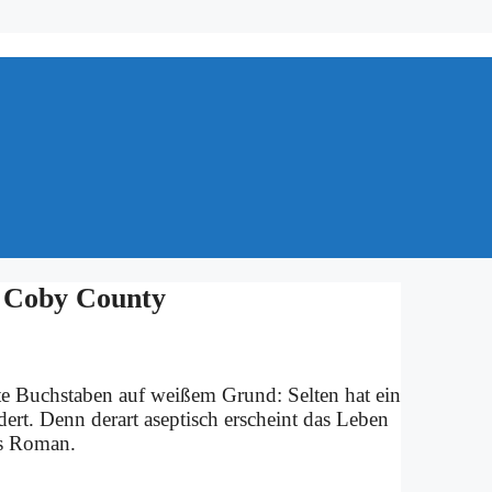
 Co­by Coun­ty
ief­te Buch­sta­ben auf wei­ßem Grund: Sel­ten hat ein
­dert. Denn der­art asep­tisch er­scheint das Le­ben
ts Ro­man.