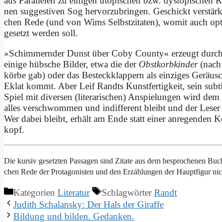
aus Par­al­le­len zu ei­ni­gen uto­pi­schen bzw. dys­to­pi­schen
nen sug­ge­sti­ven Sog her­vor­zu­brin­gen. Ge­schickt ver­stär
chen Re­de (und von Wims Selbst­zi­ta­ten), wo­mit auch op­
ge­setzt wer­den soll.
»Schim­mern­der Dunst über Co­by Coun­ty« er­zeugt durch­
ei­ni­ge hüb­sche Bil­der, et­wa die der
Obst­korb­kin­der
(nach 
kör­be gab) oder das Be­steck­klap­pern als ein­zi­ges Ge­räus
Eklat kommt. Aber Leif Randts Kunst­fer­tig­keit, sein sub­ti­l
Spiel mit di­ver­sen (li­te­ra­ri­schen) An­spie­lun­gen wird 
al­les ver­schwommen und in­dif­fe­rent bleibt und der Le­ser a
Wer da­bei bleibt, er­hält am En­de statt ei­ner an­re­gen­den
kopf.
Die kur­siv ge­setz­ten Pas­sa­gen sind Zi­ta­te aus dem be­spro­che­nen Buc
chen Re­de der Prot­ago­ni­sten und den Er­zäh­lun­gen der Haupt­fi­gur nich
Kategorien
Literatur
Schlagwörter
Randt
Ju­dith Schal­an­sky: Der Hals der Gi­raf­fe
Bil­dung und bil­den. Ge­dan­ken.