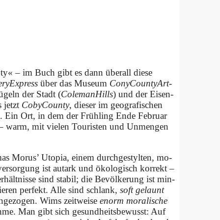
n­ty« – im Buch gibt es dann über­all die­se
ery­Ex­press
über das Mu­se­um
Cony­Coun­ty­Art­
­geln der Stadt (
Co­lem­anHills
) und der Ei­sen­
s jetzt
Co­by­Coun­ty
, die­ser im geo­gra­fi­schen
a. Ein Ort, in dem der Früh­ling En­de Fe­bru­ar
int – warm, mit vie­len Tou­ri­sten und Un­men­gen
as Mo­rus’ Uto­pia, ei­nem durch­ge­styl­ten, mo­
­ver­sor­gung ist aut­ark und öko­lo­gisch kor­rekt –
er­hält­nis­se sind sta­bil; die Be­völ­ke­rung ist min­
ie­ren per­fekt. Al­le sind schlank,
soft ge­launt
­ge­zo­gen. Wims zeit­wei­se
enorm mo­ra­li­sche
h­me. Man gibt sich gesund­heitsbewusst: Auf