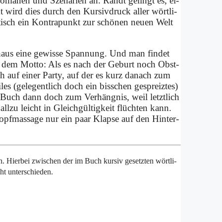
 Ro­ma­nen und Sze­na­ri­en an. Randt ge­lingt es, ei­
kt wird dies durch den Kur­siv­druck al­ler wört­li­
tisch ein Kon­tra­punkt zur schö­nen neu­en Welt
aus ei­ne ge­wis­se Span­nung. Und man fin­det
dem Mot­to: Als es nach der Ge­burt noch Obst­
ch auf ei­ner Par­ty, auf der es kurz da­nach zum
es (ge­le­gent­lich doch ein biss­chen ge­spreiz­tes)
dem Buch dann doch zum Ver­häng­nis, weil letzt­lich
ll­zu leicht in Gleich­gül­tig­keit flüch­ten kann.
 Kopf­massa­ge nur ein paar Klap­se auf den Hin­ter­
h. Hier­bei zwi­schen der im Buch kur­siv ge­setz­ten wört­li­
t un­ter­schie­den.