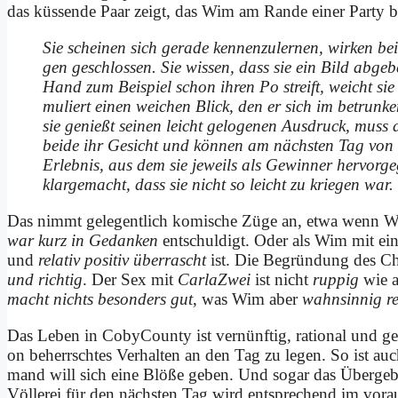
das küs­sen­de Paar zeigt, das Wim am Ran­de ei­ner Par­ty be­
Sie schei­nen sich ge­ra­de ken­nen­zu­ler­nen, wir­ken b
gen ge­schlos­sen. Sie wis­sen, dass sie ein Bild ab­ge­
Hand zum Bei­spiel schon ih­ren Po streift, weicht sie
mu­liert ei­nen wei­chen Blick, den er sich im be­trun­ke
sie ge­nießt sei­nen leicht ge­lo­ge­nen Aus­druck, muss 
bei­de ihr Ge­sicht und kön­nen am näch­sten Tag von ei
Er­leb­nis, aus dem sie je­weils als Ge­win­ner her­vor­g
klar­ge­macht, dass sie nicht so leicht zu krie­gen war.
Das nimmt ge­le­gent­lich ko­mi­sche Zü­ge an, et­wa wenn W
war kurz in Ge­dan­ken
ent­schul­digt. Oder als Wim mit ei­
und
re­la­tiv po­si­tiv über­rascht
ist. Die Be­grün­dung des Ch
und rich­tig
. Der Sex mit
Car­la­Zwei
ist nicht
rup­pig
wie a
macht nichts be­son­ders gut
, was Wim aber
wahn­sin­nig r
Das Le­ben in Co­by­Coun­ty ist ver­nünf­tig, ra­tio­nal und ge­
on be­herrsch­tes Ver­hal­ten an den Tag zu le­gen. So ist a
mand will sich ei­ne Blö­ße ge­ben. Und so­gar das Über­geb
Völ­le­rei für den näch­sten Tag wird ent­spre­chend im vor­aus