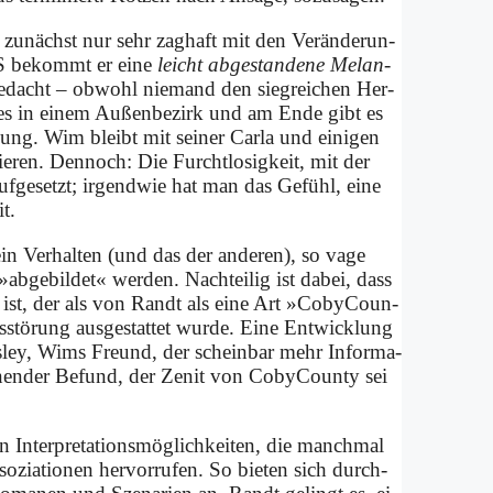
 zu­nächst nur sehr zag­haft mit den Ver­än­de­run­
S be­kommt er ei­ne
leicht ab­ge­stan­de­ne Me­lan­
ge­dacht – ob­wohl nie­mand den sieg­rei­chen Her­
t es in ei­nem Au­ßen­be­zirk und am En­de gibt es
­nung. Wim bleibt mit sei­ner Car­la und ei­ni­gen
­ren. Den­noch: Die Furcht­lo­sig­keit, mit der
­ge­setzt; ir­gend­wie hat man das Ge­fühl, ei­ne
it.
 Ver­hal­ten (und das der an­de­ren), so va­ge
b­ge­bil­det« wer­den. Nach­tei­lig ist da­bei, dass
n­ge ist, der als von Randt als ei­ne Art »Co­by­Coun­
ts­stö­rung aus­ge­stat­tet wur­de. Ei­ne Ent­wick­lung
es­ley, Wims Freund, der schein­bar mehr In­for­ma­
­nen­der Be­fund, der Ze­nit von Co­by­Coun­ty sei
­ter­pre­ta­ti­ons­mög­lich­kei­ten, die manch­mal
o­zia­tio­nen her­vor­ru­fen. So bie­ten sich durch­