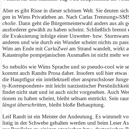
Aber es gibt Ris­se in die­ser schö­nen Welt. Sie deu­ten sich
gen in Wims Pri­vat­le­ben an. Nach Car­las Tren­nungs-SM
cho­lie
. Dann geht die Bür­ger­mei­ster­wahl an­ders aus als 
aus­for­de­rer ge­wählt zu ha­ben scheint. Schließ­lich brenn
die Eva­ku­ie­rung in­fol­ge ei­ner Un­wet­ter- bzw. Sturm­war
an­de­ren und wie durch ein Wun­der scheint nichts zu pas­sie
Wim am En­de mit
Car­la­Zwei
am Strand wan­delt, wirkt auf
Ka­ta­stro­phe pom­pe­ja­ni­schen Aus­ma­ßes ist nicht mehr we
So ne­bu­lös wie Wims Spra­che und so pseu­do-cool wie sein
kommt auch Randts Pro­sa da­her. In­so­fern soll hier et­was »a
die Haupt­fi­gur ein in­tel­lek­tu­ell eher an­spruchs­lo­ser Ju
ty-Kor­re­spon­dent« mit leicht nar­ziss­ti­scher Per­sön­lich­kei
fin­det nicht statt und ist auch nicht vor­ge­se­hen. Auch W
tio­nen zu ha­ben scheint, bleibt selt­sam ent­rückt. Sein rau
längst über­schrit­ten
, bleibt blo­ße Be­haup­tung.
Leif Randt ist ein Mei­ster der An­deu­tung. Es wim­melt von In
li­stig in der Schwe­be ge­hal­ten wer­den und beim Le­ser As­s