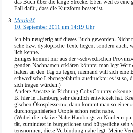
das Buch über die lan­ge Strecke. Eben weil es ei­ne ge­
Fall da­für, dass die Kurz­form bes­ser ist.
MartinM
10. September 2011 um 14:19 Uhr
Ich bin neu­gie­rig auf die­ses Buch ge­wor­den. Nicht 
sche bzw. dys­to­pi­sche Tex­te lie­gen, son­dern auch, 
lich ken­ne.
Ei­ni­ges kommt mir aus der »schwe­di­schen Pro­vinz« 
gen­den Nach­na­men er­klä­ren könn­te: man legt Wert dar­
hal­ten an den Tag zu le­gen, nie­mand will sich ei­ne B
schwe­di­sche Le­bens­ge­fähr­tin aus­drück­te: es ist so, d
sich tra­gen wür­den.)
An­de­re An­sät­ze in Rich­tung Co­by­Coun­try er­ken­ne
B. hier in Ham­burg sehr deut­lich ent­wickelt hat. K
gi­schen Öko­spie­ssern«, dann kommt man so ei­ner »ke
durch­or­ga­ni­sier­ten Uto­pie schon recht na­he.
(Wo­bei die re­la­ti­ve Nä­he Ham­burgs zu Nord­eu­ro­pa u
tät, zu­min­dest in bür­ger­li­chen und bür­ger­li­che sein
tens­nor­men, die­se Ver­bin­dung na­he legt. Mei­ne Ve