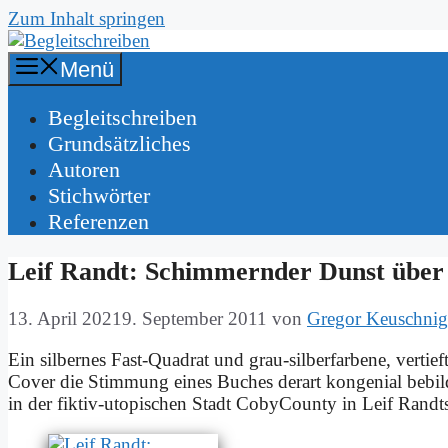
Zum Inhalt springen
Menü
Be­gleit­schrei­ben
Grund­sätz­li­ches
Au­toren
Stich­wör­ter
Re­fe­ren­zen
Leif Randt: Schim­mern­der Dunst über
13. April 2021
9. September 2011
von
Gregor Keuschnig
Ein sil­ber­nes Fast-Qua­drat und grau-sil­ber­far­be­ne, ver­t
Co­ver die Stim­mung ei­nes Bu­ches der­art kon­ge­ni­al be­bil
in der fik­tiv-uto­pi­schen Stadt Co­by­Coun­ty in Leif Rand