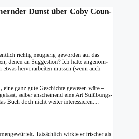
ern­der Dunst über Co­by Coun­
lich rich­tig neu­gie­rig ge­wor­den auf das
en, de­nen an Sug­ge­sti­on? Ich hat­te an­ge­nom­
n et­was her­vor­ar­bei­ten müs­sen (wenn auch
n, ei­ne ganz gu­te Ge­schich­te ge­we­sen wä­re –
e­fasst, sel­ber an­schei­nend ei­ne Art Stil­übungs­
as Buch doch nicht wei­ter in­ter­es­sie­ren....
men­ge­wür­felt. Tat­säch­lich wirk­te er fri­scher als