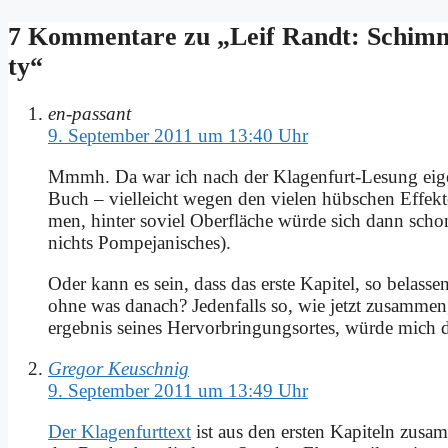
7 Kommentare zu „Leif Randt: Schim­m
ty“
en-passant
9. September 2011 um 13:40 Uhr
Mmmh. Da war ich nach der Kla­gen­furt-Le­sung ei­gent­
Buch – viel­leicht we­gen den vie­len hüb­schen Ef­fek­t
men, hin­ter so­viel Ober­flä­che wür­de sich dann scho
nichts Pom­pe­ja­ni­sches).
Oder kann es sein, dass das er­ste Ka­pi­tel, so be­las­se
oh­ne was da­nach? Je­den­falls so, wie jetzt zu­sam­men­g
er­geb­nis sei­nes Her­vor­brin­gungs­or­tes, wür­de mich d
Gregor Keuschnig
9. September 2011 um 13:49 Uhr
Der Kla­gen­furt­text
ist aus den er­sten Ka­pi­teln zu­sam­