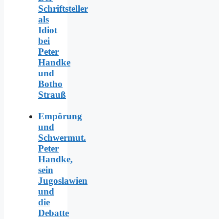
Schriftsteller
als
Idiot
bei
Peter
Handke
und
Botho
Strauß
Empörung
und
Schwermut.
Peter
Handke,
sein
Jugoslawien
und
die
Debatte