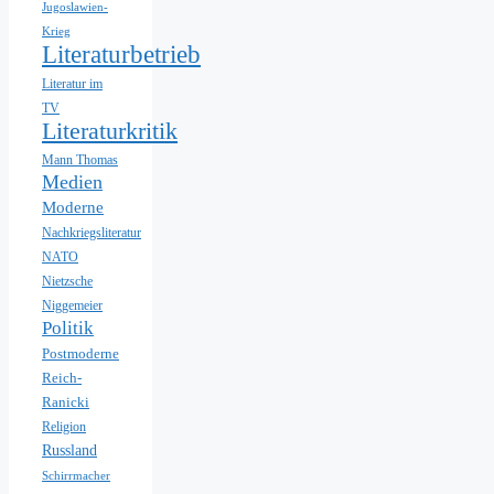
Jugoslawien-
Krieg
Literaturbetrieb
Literatur im
TV
Literaturkritik
Mann Thomas
Medien
Moderne
Nachkriegsliteratur
NATO
Nietzsche
Niggemeier
Politik
Postmoderne
Reich-
Ranicki
Religion
Russland
Schirrmacher