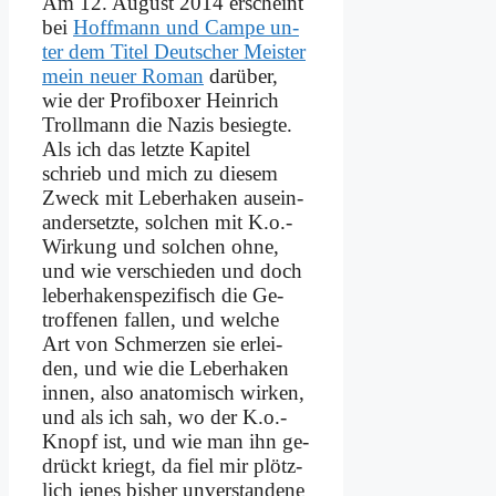
Am 12. Au­gust 2014 er­scheint
bei
Hoff­mann und Cam­pe un­
ter dem Ti­tel Deut­scher Mei­ster
mein neu­er Ro­man
dar­über,
wie der Pro­fi­bo­xer Hein­rich
Troll­mann die Na­zis be­sieg­te.
Als ich das letz­te Ka­pi­tel
schrieb und mich zu die­sem
Zweck mit Le­ber­ha­ken aus­ein­
an­der­setz­te, sol­chen mit K.o.-
Wirkung und sol­chen oh­ne,
und wie ver­schie­den und doch
le­ber­ha­ken­spe­zi­fisch die Ge­
trof­fe­nen fal­len, und wel­che
Art von Schmer­zen sie er­lei­
den, und wie die Le­ber­ha­ken
in­nen, al­so ana­to­misch wir­ken,
und als ich sah, wo der K.o.-
Knopf ist, und wie man ihn ge­
drückt kriegt, da fiel mir plötz­
lich je­nes bis­her un­verstandene