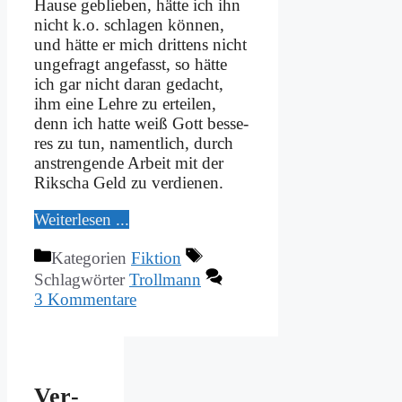
Hau­se ge­blie­ben, hät­te ich ihn
nicht k.o. schla­gen kön­nen,
und hät­te er mich drit­tens nicht
un­ge­fragt an­ge­fasst, so hät­te
ich gar nicht dar­an ge­dacht,
ihm ei­ne Leh­re zu er­tei­len,
denn ich hat­te weiß Gott bes­se­
res zu tun, na­ment­lich, durch
an­stren­gen­de Ar­beit mit der
Rik­scha Geld zu ver­die­nen.
Wei­ter­le­sen ...
Kategorien
Fiktion
Schlagwörter
Trollmann
3 Kommentare
Ver­