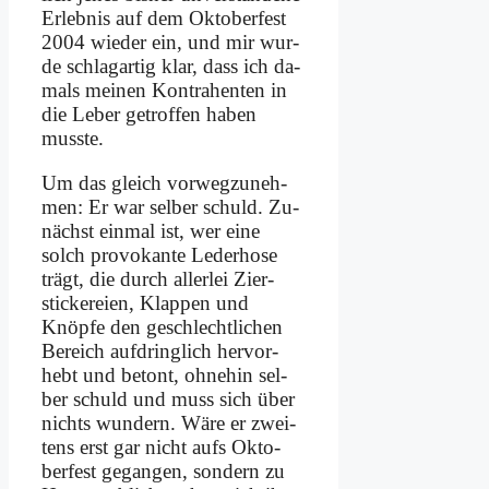
Er­leb­nis auf dem Ok­to­ber­fest
2004 wie­der ein, und mir wur­
de schlag­ar­tig klar, dass ich da­
mals mei­nen Kon­tra­hen­ten in
die Le­ber ge­trof­fen ha­ben
muss­te.
Um das gleich vor­weg­zu­neh­
men: Er war sel­ber schuld. Zu­
nächst ein­mal ist, wer ei­ne
solch pro­vo­kan­te Le­der­ho­se
trägt, die durch al­ler­lei Zier­
sticke­rei­en, Klap­pen und
Knöp­fe den ge­schlecht­li­chen
Be­reich auf­dring­lich her­vor­
hebt und be­tont, oh­ne­hin sel­
ber schuld und muss sich über
nichts wun­dern. Wä­re er zwei­
tens erst gar nicht aufs Ok­to­
ber­fest ge­gangen, son­dern zu