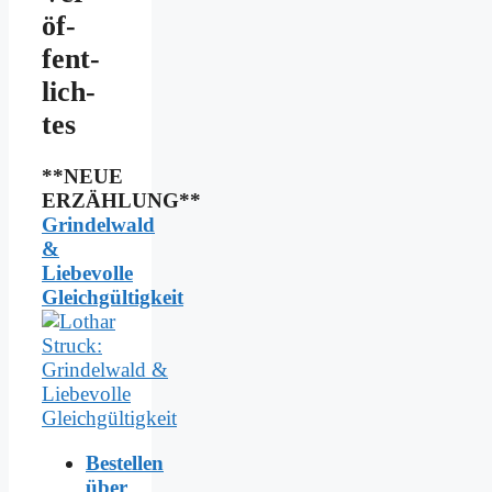
öf­
fent­
lich­
tes
**NEUE
ERZÄHLUNG**
Grindelwald
&
Liebevolle
Gleichgültigkeit
Bestellen
über