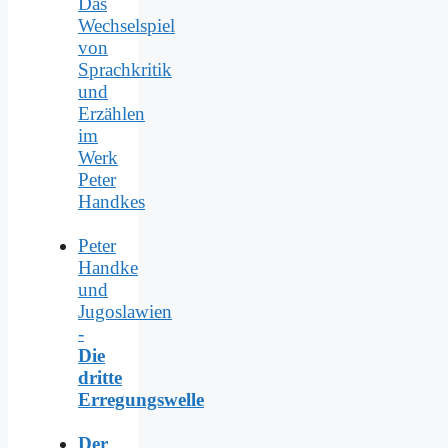
Das
Wechselspiel
von
Sprachkritik
und
Erzählen
im
Werk
Peter
Handkes
Peter
Handke
und
Jugoslawien
-
Die
dritte
Erregungswelle
Der