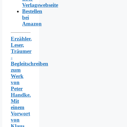
Verlagswebseite
Bestellen
bei
Amazon
Erzähler,
Leser,
Träumer
-
Begleitschreiben
zum
Werk
von
Peter
Handke.
Mit
einem
Vorwort
von
Klaus