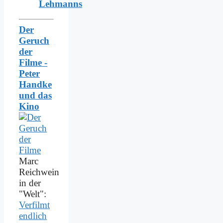
Lehmanns
Der
Geruch
der
Filme -
Peter
Handke
und das
Kino
Marc
Reichwein
in der
"Welt":
Verfilmt
endlich