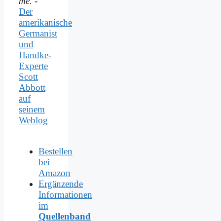
me.
-
Der
amerikanische
Germanist
und
Handke-
Experte
Scott
Abbott
auf
seinem
Weblog
Bestellen
bei
Amazon
Ergänzende
Informationen
im
Quellenband