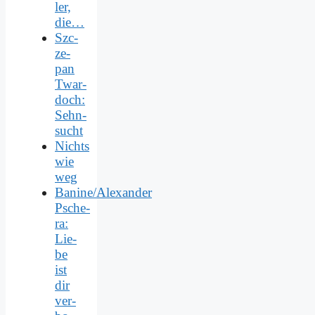
ler,
die…
Szc­
ze­
pan
Twar­
doch:
Sehn­
sucht
Nichts
wie
weg
Banine/Alexander
Psche­
ra:
Lie­
be
ist
dir
ver­