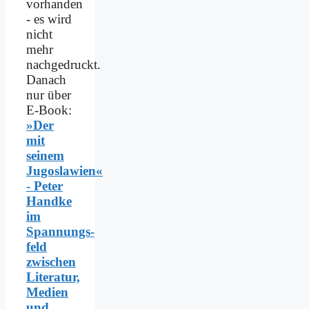
vorhanden
- es wird
nicht
mehr
nachgedruckt.
Danach
nur über
E-Book:
»Der
mit
seinem
Jugoslawien«
- Peter
Handke
im
Spannungs­
feld
zwischen
Literatur,
Medien
und