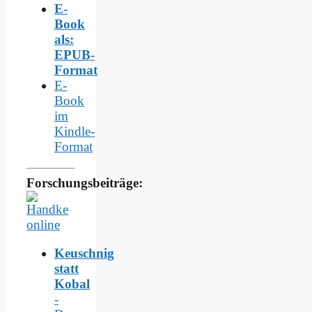
E-
Book
als:
EPUB-
Format
E-
Book
im
Kindle-
Format
Forschungsbeiträge:
Keuschnig
statt
Kobal
-