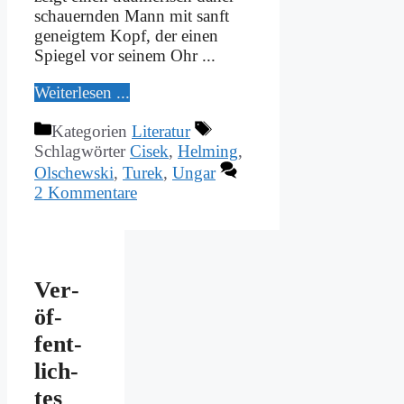
schau­ern­den Mann mit sanft
ge­neig­tem Kopf, der ei­nen
Spie­gel vor sei­nem Ohr ...
Wei­ter­le­sen ...
Kategorien
Literatur
Schlagwörter
Cisek
,
Helming
,
Olschewski
,
Turek
,
Ungar
2 Kommentare
Ver­
öf­
fent­
lich­
tes