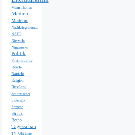
Mann Thomas
Medien
Moderne
Nachkriegsliteratur
NATO
Nietzsche
Niggemeier
Politik
Postmoderne
Reich-
Ranicki
Religion
Russland
Schirrmacher
Sloterdijk
Sprache
Strauß
Botho
Tagesschau
Ukraine
TV