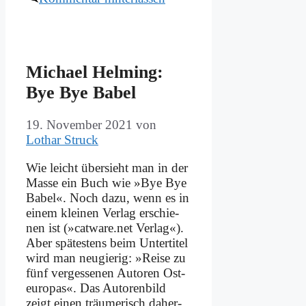
Mi­cha­el Hel­ming:
Bye Bye Ba­bel
19. November 2021
von
Lothar Struck
Wie leicht über­sieht man in der
Mas­se ein Buch wie »Bye Bye
Ba­bel«. Noch da­zu, wenn es in
ei­nem klei­nen Ver­lag er­schie­
nen ist (»catware.net Ver­lag«).
Aber spä­te­stens beim Un­ter­ti­tel
wird man neu­gie­rig: »Rei­se zu
fünf ver­ges­se­nen Au­toren Ost­
eu­ro­pas«. Das Au­toren­bild
zeigt ei­nen träu­me­risch da­her­