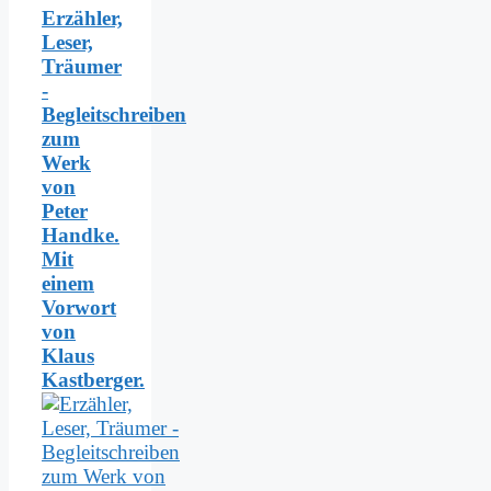
Erzähler,
Leser,
Träumer
-
Begleitschreiben
zum
Werk
von
Peter
Handke.
Mit
einem
Vorwort
von
Klaus
Kastberger.