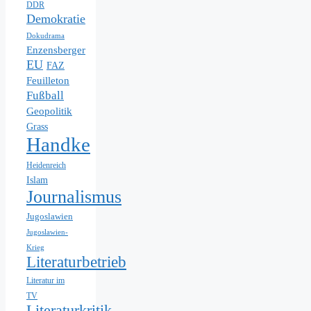
DDR
Demokratie
Dokudrama
Enzensberger
EU
FAZ
Feuilleton
Fußball
Geopolitik
Grass
Handke
Heidenreich
Islam
Journalismus
Jugoslawien
Jugoslawien-
Krieg
Literaturbetrieb
Literatur im
TV
Literaturkritik