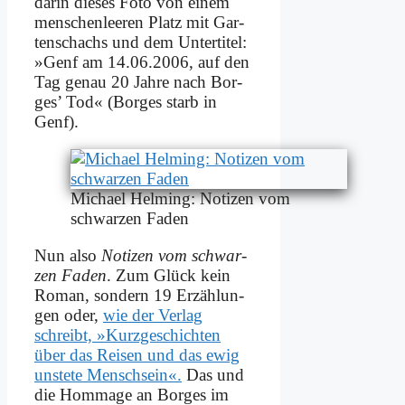
dar­in die­ses Fo­to von ei­nem
men­schen­lee­ren Platz mit Gar­
ten­schachs und dem Un­ter­ti­tel:
»Genf am 14.06.2006, auf den
Tag ge­nau 20 Jah­re nach Bor­
ges’ Tod« (Bor­ges starb in
Genf).
Mi­cha­el Hel­ming: No­ti­zen vom
schwar­zen Fa­den
Nun al­so
No­ti­zen vom schwar­
zen Fa­den
. Zum Glück kein
Ro­man, son­dern 19 Er­zäh­lun­
gen oder,
wie der Ver­lag
schreibt, »Kurz­ge­schich­ten
über das Rei­sen und das ewig
un­ste­te Mensch­sein«.
Das und
die Hom­mage an Bor­ges im