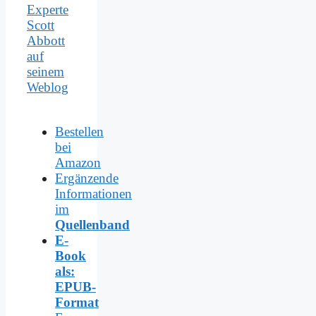
Experte
Scott
Abbott
auf
seinem
Weblog
Bestellen
bei
Amazon
Ergänzende
Informationen
im
Quellenband
E-
Book
als:
EPUB-
Format