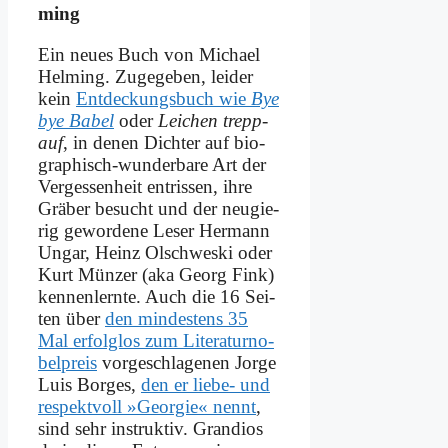
ming
Ein neu­es Buch von Mi­cha­el
Hel­ming. Zu­ge­ge­ben, lei­der
kein
Ent­deckungs­buch wie
Bye
bye Ba­bel
oder
Lei­chen trepp­
auf
, in de­nen Dich­ter auf bio­
gra­phisch-wun­der­ba­re Art der
Ver­ges­sen­heit ent­ris­sen, ih­re
Grä­ber be­sucht und der neu­gie­
rig ge­wor­de­ne Le­ser Her­mann
Un­gar, Heinz Ol­schwe­ski oder
Kurt Mün­zer (aka Ge­org Fink)
ken­nen­lern­te. Auch die 16 Sei­
ten über
den min­de­stens 35
Mal er­folg­los zum Li­te­ra­tur­no­
bel­preis
vor­ge­schla­ge­nen Jor­ge
Lu­is Bor­ges,
den er lie­be- und
re­spekt­voll »Ge­or­gie« nennt
,
sind sehr in­struk­tiv. Gran­di­os