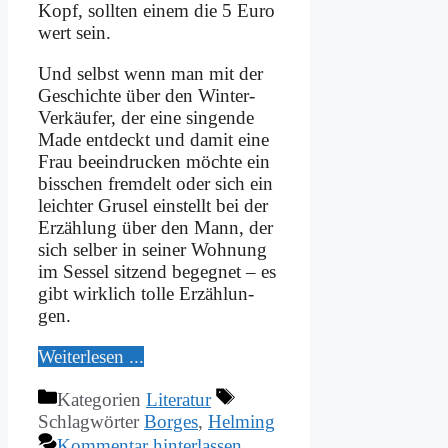
Kopf, soll­ten ei­nem die 5 Eu­ro
wert sein.
Und selbst wenn man mit der
Ge­schich­te über den Win­ter-
Ver­käu­fer, der ei­ne sin­gen­de
Ma­de ent­deckt und da­mit ei­ne
Frau be­ein­drucken möch­te ein
biss­chen frem­delt oder sich ein
leich­ter Gru­sel ein­stellt bei der
Er­zäh­lung über den Mann, der
sich sel­ber in sei­ner Woh­nung
im Ses­sel sit­zend be­geg­net – es
gibt wirk­lich tol­le Er­zäh­lun­
gen.
Wei­ter­le­sen ...
Kategorien
Literatur
Schlagwörter
Borges
,
Helming
Kommentar hinterlassen