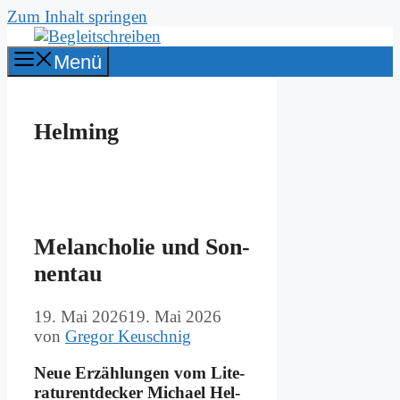
Zum Inhalt springen
Menü
Helming
Me­lan­cho­lie und Son­
nen­tau
19. Mai 2026
19. Mai 2026
von
Gregor Keuschnig
Neue Er­zäh­lun­gen vom Li­te­
ra­tur­ent­decker Mi­cha­el Hel­