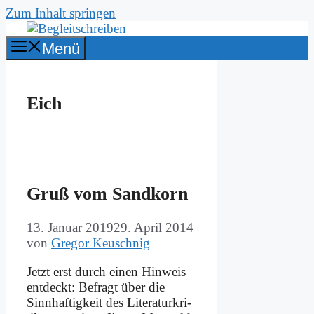
Zum Inhalt springen
Menü
Eich
Gruß vom Sand­korn
13. Januar 2019
29. April 2014
von
Gregor Keuschnig
Jetzt erst durch ei­nen Hin­weis
ent­deckt: Be­fragt über die
Sinn­haf­tig­keit des Li­te­ra­tur­kri­