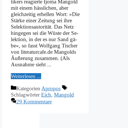
ti­kers re­agier­te Ijo­ma Man­gold
mit ei­nem häss­li­chen, aber
gleich­zei­tig er­hel­len Wort: »Die
Stär­ke ei­ner Zei­tung sei ih­re
Se­lek­ti­ons­au­to­ri­tät. Das Netz
hin­ge­gen sei die Wü­ste der Se­
lek­ti­on, in der es nur Sand gä­
be«, so fasst Wolf­gang Ti­scher
von literaturcafe.de Man­golds
Äu­ße­rung zu­sam­men. (Als
Aus­nah­me sieht ...
Wei­ter­le­sen ...
Kategorien
Apropos
Schlagwörter
Eich
,
Mangold
29 Kommentare