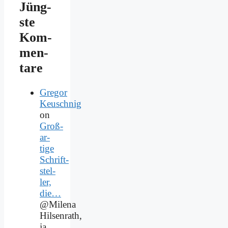
Jüng­
ste
Kom­
men­
ta­re
Gregor
Keuschnig
on
Groß­
ar­
ti­ge
Schrift­
stel­
ler,
die…
@Milena
Hilsenrath,
ja.