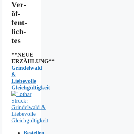
Ver­
öf­
fent­
lich­
tes
**NEUE
ERZÄHLUNG**
Grindelwald
&
Liebevolle
Gleichgültigkeit
Bestellen