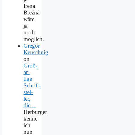
Irena
Brežná
wäre
ja
noch
möglich.
Gregor
Keuschnig
on
Groß­
ar­
ti­ge
Schrift­
stel­
ler,
die…
Herburger
kenne
ich
nun