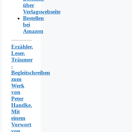
über
Verlagswebseite
Bestellen
bei
Amazon
Erzähler,
Leser,
Träumer
-
Begleitschreiben
zum
Werk
von
Peter
Handke.
Mit
einem
Vorwort
von