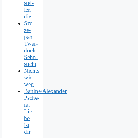
stel­
ler,
die…
Szc­
ze­
pan
Twar­
doch:
Sehn­
sucht
Nichts
wie
weg
Banine/Alexander
Psche­
ra:
Lie­
be
ist
dir