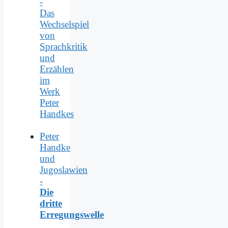
-
Das
Wechselspiel
von
Sprachkritik
und
Erzählen
im
Werk
Peter
Handkes
Peter
Handke
und
Jugoslawien
-
Die
dritte
Erregungswelle