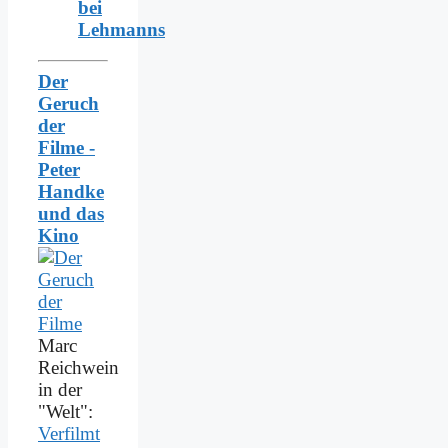
bei
Lehmanns
Der
Geruch
der
Filme -
Peter
Handke
und das
Kino
Marc
Reichwein
in der
"Welt":
Verfilmt