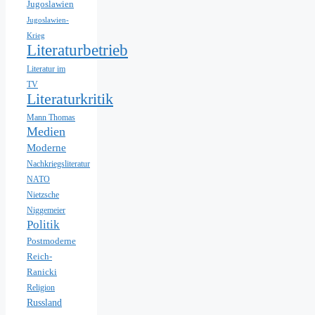
Jugoslawien
Jugoslawien-
Krieg
Literaturbetrieb
Literatur im
TV
Literaturkritik
Mann Thomas
Medien
Moderne
Nachkriegsliteratur
NATO
Nietzsche
Niggemeier
Politik
Postmoderne
Reich-
Ranicki
Religion
Russland