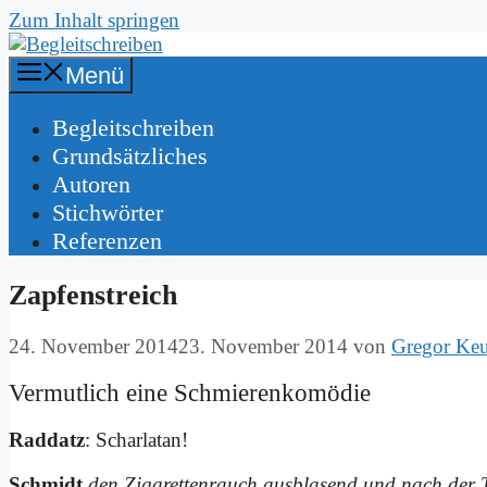
Zum Inhalt springen
Menü
Be­gleit­schrei­ben
Grund­sätz­li­ches
Au­toren
Stich­wör­ter
Re­fe­ren­zen
Zap­fen­streich
24. November 2014
23. November 2014
von
Gregor Ke
Ver­mut­lich ei­ne Schmie­ren­ko­mö­die
Rad­datz
: Schar­la­tan!
Schmidt
den Zi­ga­ret­ten­rauch aus­bla­send und nach der T