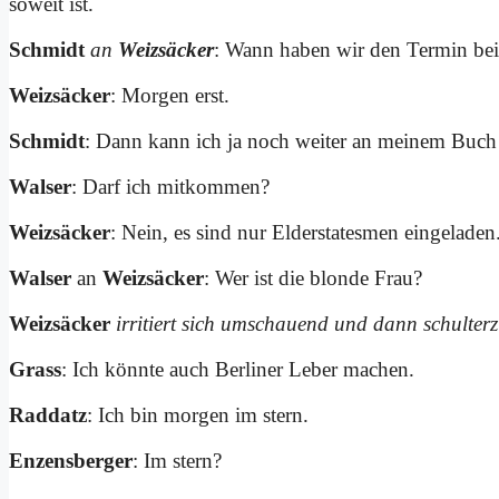
so­weit ist.
Schmidt
an
Weiz­säcker
: Wann ha­ben wir den Ter­min bei
Weiz­säcker
: Mor­gen erst.
Schmidt
: Dann kann ich ja noch wei­ter an mei­nem Buch 
Wal­ser
: Darf ich mit­kom­men?
Weiz­säcker
: Nein, es sind nur El­d­er­sta­tes­men ein­ge­la­den
Wal­ser
an
Weiz­säcker
: Wer ist die blon­de Frau?
Weiz­säcker
ir­ri­tiert sich um­schau­end und dann schul­ter
Grass
: Ich könn­te auch Ber­li­ner Le­ber ma­chen.
Rad­datz
: Ich bin mor­gen im stern.
En­zens­ber­ger
: Im stern?