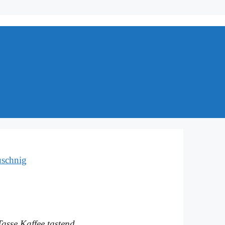
uschnig
as­se Kaf­fee ta­stend