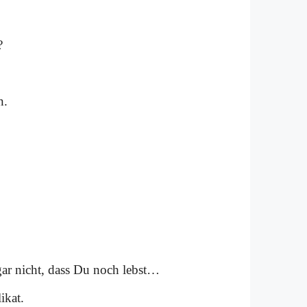
?
n.
gar nicht, dass Du noch lebst…
­kat.