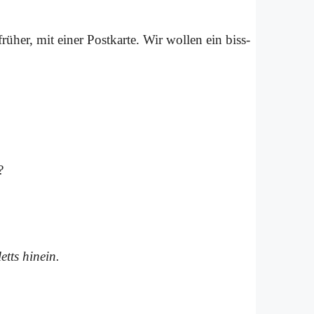
frü­her, mit ei­ner Post­kar­te. Wir wol­len ein biss­
?
tts hin­ein.