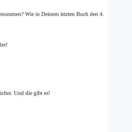
­ge­nom­men? Wie in Dei­nem letz­ten Buch den 4.
ßer!
ü­cher. Und die gibt es!