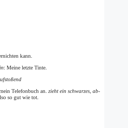
er­nich­ten kann.
in
: Mei­ne letz­te Tin­te.
uf­sto­ßend
ein Te­le­fon­buch an.
zieht ein schwar­zes, ab­
l­so so gut wie tot.