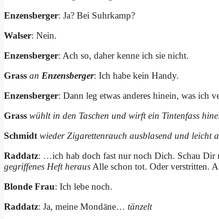
En­zens­ber­ger
: Ja? Bei Suhr­kamp?
Wal­ser
: Nein.
En­zens­ber­ger
: Ach so, da­her ken­ne ich sie nicht.
Grass
an
En­zens­ber­ger
: Ich ha­be kein Han­dy.
En­zens­ber­ger
: Dann leg et­was an­de­res hin­ein, was ich v
Grass
wühlt in den Ta­schen und wirft ein Tin­ten­fass hin­e
Schmidt
wie­der Zi­ga­ret­ten­rauch aus­bla­send und leicht a
Rad­datz
: …ich hab doch fast nur noch Dich. Schau Dir m
ge­grif­fe­nes Heft her­aus
Al­le schon tot. Oder ver­strit­ten. A
Blon­de Frau
: Ich le­be noch.
Rad­datz
: Ja, mei­ne Mon­dä­ne…
tän­zelt