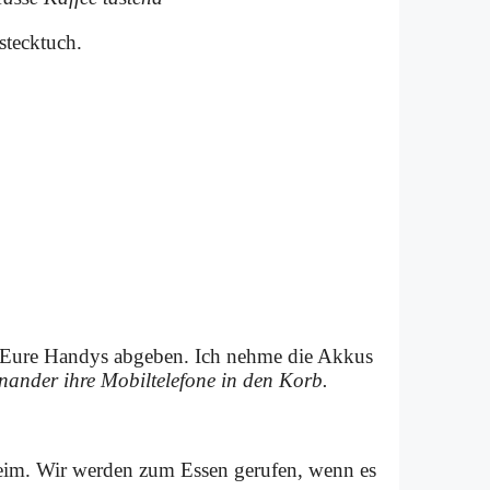
steck­tuch.
 Eu­re Han­dys ab­ge­ben. Ich neh­me die Ak­kus
n­an­der ih­re Mo­bil­te­le­fo­ne in den Korb.
­heim. Wir wer­den zum Es­sen ge­ru­fen, wenn es