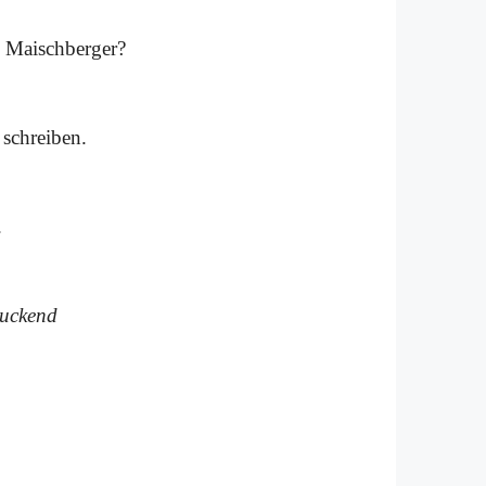
 Maisch­ber­ger?
schrei­ben.
.
­zuckend