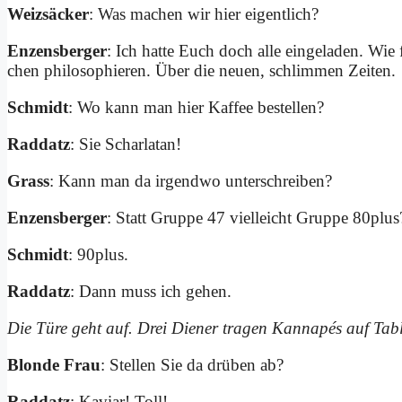
Weiz­säcker
: Was ma­chen wir hier ei­gent­lich?
En­zens­ber­ger
: Ich hat­te Euch doch al­le ein­ge­la­den. Wie 
chen phi­lo­so­phie­ren. Über die neu­en, schlim­men Zei­ten.
Schmidt
: Wo kann man hier Kaf­fee be­stel­len?
Rad­datz
: Sie Schar­la­tan!
Grass
: Kann man da ir­gend­wo un­ter­schrei­ben?
En­zens­ber­ger
: Statt Grup­pe 47 viel­leicht Grup­pe 80plus
Schmidt
: 90plus.
Rad­datz
: Dann muss ich ge­hen.
Die Tü­re geht auf. Drei Die­ner tra­gen Kan­na­pés auf Ta­ble
Blon­de Frau
: Stel­len Sie da drü­ben ab?
Rad­datz
: Ka­vi­ar! Toll!