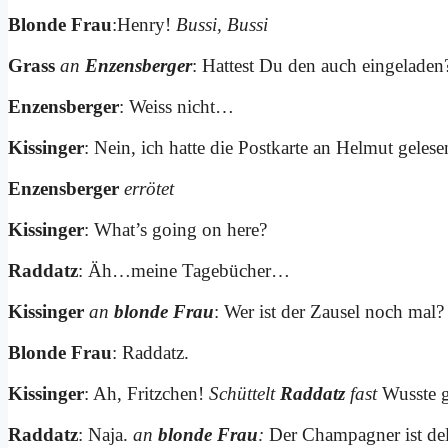
Blon­de Frau
:Hen­ry!
Bus­si, Bus­si
Grass
an
En­zens­ber­ger
: Hat­test Du den auch ein­ge­la­den
En­zens­ber­ger
: Weiss nicht…
Kis­sin­ger
: Nein, ich hat­te die Post­kar­te an Hel­mut ge­le­se
En­zens­ber­ger
er­rö­tet
Kis­sin­ger
: What’s go­ing on he­re?
Rad­datz
: Äh…meine Ta­ge­bü­cher…
Kis­sin­ger
an
blon­de Frau
: Wer ist der Zau­sel noch mal?
Blon­de Frau
: Rad­datz.
Kis­sin­ger
: Ah, Fritz­chen!
Schüt­telt
Rad­datz
fast
Wuss­te 
Rad­datz
: Na­ja.
an
blon­de Frau
:
Der Cham­pa­gner ist de­li