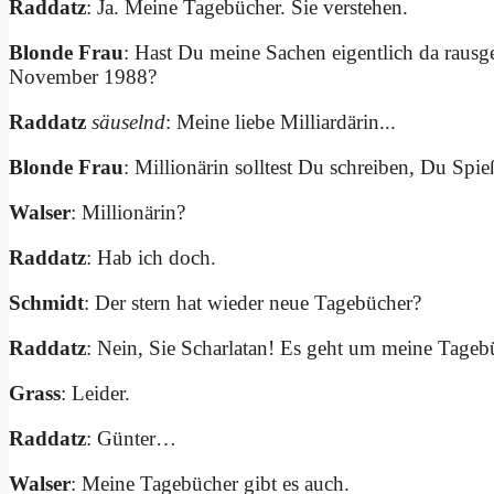
Rad­datz
: Ja. Mei­ne Ta­ge­bü­cher. Sie ver­ste­hen.
Blon­de Frau
: Hast Du mei­ne Sa­chen ei­gent­lich da raus
No­vem­ber 1988?
Rad­datz
säu­selnd
: Mei­ne lie­be Mil­li­ar­dä­rin...
Blon­de Frau
: Mil­lio­nä­rin soll­test Du schrei­ben, Du Spie­
Wal­ser
: Mil­lio­nä­rin?
Rad­datz
: Hab ich doch.
Schmidt
: Der stern hat wie­der neue Ta­ge­bü­cher?
Rad­datz
: Nein, Sie Schar­la­tan! Es geht um mei­ne Ta­ge­b
Grass
: Lei­der.
Rad­datz
: Gün­ter…
Wal­ser
: Mei­ne Ta­ge­bü­cher gibt es auch.