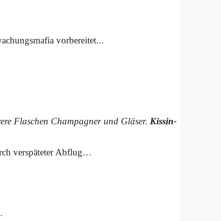
­chungs­ma­fia vor­be­rei­tet...
re­re Fla­schen Cham­pa­gner und Glä­ser.
Kis­sin­
urch ver­spä­te­ter Ab­flug…
.