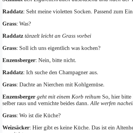
Rad­datz
: Seht mei­ne vio­let­ten Socken. Pas­send zum Ein­
Grass
: Was?
Rad­datz
tän­zelt leicht an Grass vor­bei
Grass
: Soll ich uns ei­gent­lich was ko­chen?
En­zens­ber­ger
: Nein, bit­te nicht.
Rad­datz
: Ich su­che den Cham­pa­gner aus.
Grass
: Dach­te an Nier­chen mit Kohl­ge­mü­se.
En­zens­ber­ger
geht mit ei­nem Korb reih­um
So, hier bit­te
sel­ber raus und ver­nich­te bei­des dann.
Al­le wer­fen nach­ei
Grass
: Wo ist die Kü­che?
Weiz­säcker
: Hier gibt es kei­ne Kü­che. Das ist ein Al­ten