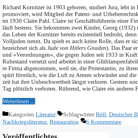
Ri­chard Kor­nit­zer ist 1903 ge­bo­ren, stu­diert Ju­ra, lebt i
pro­mo­viert, wird Mit­glied der Pa­tent- und Ur­he­ber­rechts
tet 1930 Clai­re Pahl. Clai­re ist Ge­schäfts­füh­re­rin ei­ner F
läuft be­stens. Sie be­kom­men zwei Kin­der, Ge­org (1932) 
das Le­ben der Kor­nit­zer be­reits exi­sten­ti­ell be­droht, d
Voll­ju­den nennt. Da spielt es auch kei­ne Rol­le, dass er si
be­zeichnet sich als
Ju­de von Hit­lers Gna­den
). Das Paar er
und »Ver­ord­nun­gen«, die ge­gen Ju­den seit 1933 in Kraft 
Ru­he­stand ver­setzt und ar­bei­tet in ei­ner Glüh­lam­pen­fa­b
re Fir­ma ab­ge­nom­men, weil sie, die Protes­tantin, zu ih­
spürt förm­lich, wie die Luft zu At­men schwin­det und die 
zeit hat ih­re Un­be­schwert­heit längst ver­lo­ren. Ge­stern n
Tag plötz­lich ver­bo­ten. Rüh­rend, wie Clai­re ein an­de­res 
Wei­ter­le­sen ...
Kategorien
Literatur
Schlagwörter
Böll
,
Deutscher B
Nachkriegsliteratur
,
Restauration
6 Kommentare
Ver­öf­fent­lich­tes