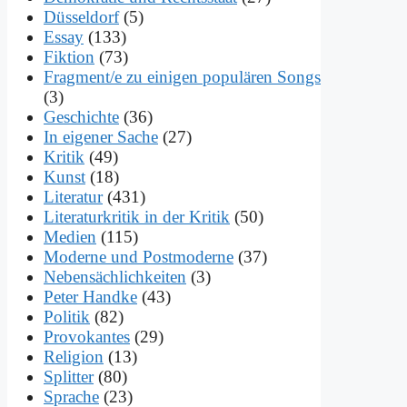
Düsseldorf
(5)
Essay
(133)
Fiktion
(73)
Fragment/e zu einigen populären Songs
(3)
Geschichte
(36)
In eigener Sache
(27)
Kritik
(49)
Kunst
(18)
Literatur
(431)
Literaturkritik in der Kritik
(50)
Medien
(115)
Moderne und Postmoderne
(37)
Nebensächlichkeiten
(3)
Peter Handke
(43)
Politik
(82)
Provokantes
(29)
Religion
(13)
Splitter
(80)
Sprache
(23)