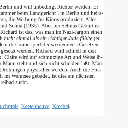
n Ber­lin und will un­be­dingt Rich­ter wer­den. Er
­kam­mer beim Land­ge­richt I in Ber­lin und hei­ra­
ir­ma, die Wer­bung für Ki­nos pro­du­ziert. Al­les
und Sel­ma (1935). Aber bei Sel­mas Ge­burt ist
enn Ri­chard ist das, was man im Na­zi-Jar­gon ei­nen
ch
nicht ein­mal als ein rich­ti­ger Ju­de fühl­te
(er
­lebt die im­mer per­fi­der wer­den­den »Ge­set­ze«
ge­setzt wer­den. Ri­chard wird schnell in den
rik. Clai­re wird auf schmut­zi­ge Art und Wei­se ih­
rem Mann steht und sich nicht schei­den läßt. Man
Dro­hun­gen phy­si­scher wer­den. Auch die Frei­
och im Wann­see ge­ba­det, ist dies am näch­sten
Frei­bad sucht.
uchpreis
,
Keetenheuve
,
Krechel
,