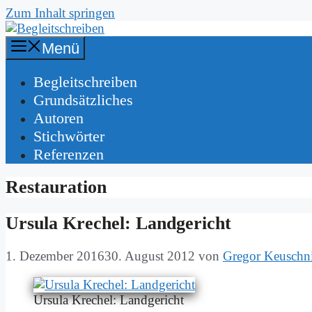
Zum Inhalt springen
Menü
Be­gleit­schrei­ben
Grund­sätz­li­ches
Au­toren
Stich­wör­ter
Re­fe­ren­zen
Restauration
Ur­su­la Kre­chel: Land­ge­richt
1. Dezember 2016
30. August 2012
von
Gregor Keuschn
Ur­su­la Kre­chel: Land­ge­richt