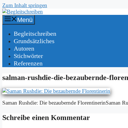
Zum Inhalt springen
Menü
Be­gleit­schrei­ben
Grund­sätz­li­ches
Au­toren
Stich­wör­ter
Re­fe­ren­zen
sal­man-rush­die-die-be­zau­bern­de-flo­ren­
Sa­man Rush­die: Die be­zau­bern­de Flo­ren­ti­ner­in­Sa­man Rus
Schreibe einen Kommentar