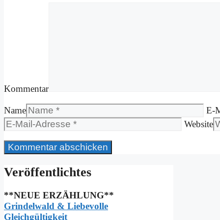
Kommentar
Name
E-M
Website
Ver­öf­fent­lich­tes
**NEUE ERZÄHLUNG**
Grindelwald & Liebevolle
Gleichgültigkeit