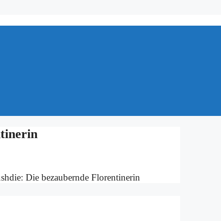
ti­nerin
h­die: Die be­zau­bern­de Flo­ren­ti­nerin