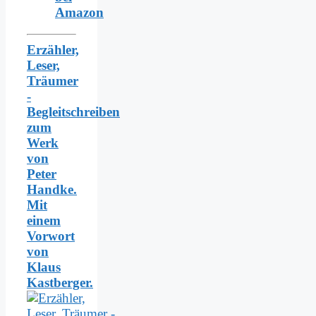
Amazon
Erzähler,
Leser,
Träumer
-
Begleitschreiben
zum
Werk
von
Peter
Handke.
Mit
einem
Vorwort
von
Klaus
Kastberger.