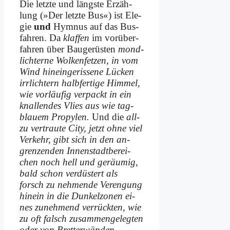
Die letz­te und läng­ste Er­zäh­
lung (»Der letz­te Bus«) ist Ele­
gie
und
Hym­nus auf das Bus­
fah­ren. Da
klaf­fen
im vor­über­
fah­ren über Bau­ge­rü­sten
mond­
lich­ter­ne Wol­ken­fet­zen, in vom
Wind hin­ein­ge­ris­se­ne Lücken
irr­lich­tern halb­fer­ti­ge Him­mel,
wie vor­läu­fig ver­packt in ein
knal­len­des Vlies aus wie tag­
blau­em Pro­py­len.
Und die
all­
zu ver­trau­te Ci­ty, jetzt oh­ne viel
Ver­kehr, gibt sich in den an­
gren­zen­den In­nen­stadt­be­rei­
chen noch hell und ge­räu­mig,
bald schon ver­dü­stert als
forsch zu neh­men­de Ver­en­gung
hin­ein in die Dun­kel­zo­nen ei­
nes zu­neh­mend ver­rück­ten, wie
zu oft falsch zu­sam­men­ge­leg­ten
oder von Bret­ter­wän­den