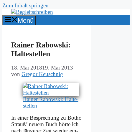
Zum Inhalt springen
Menü
Rai­ner Ra­bow­ski:
Hal­te­stel­len
18. Mai 2018
19. Mai 2013
von
Gregor Keuschnig
Rai­ner Ra­bow­ski: Hal­te­
stel­len
In ei­ner Be­spre­chung zu Bo­tho
Strauß’ neu­em Buch hör­te ich
nach län­ge­rer Zeit wie­der ein­