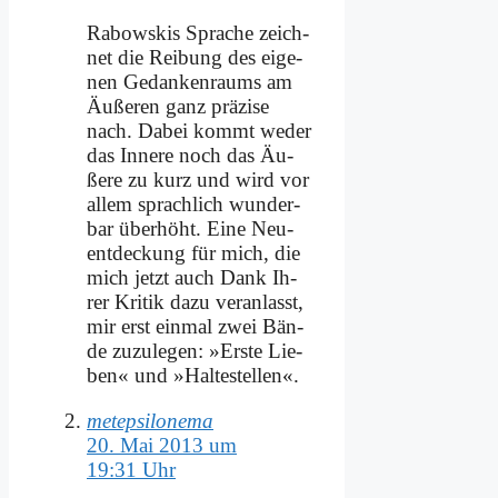
Ra­bow­skis Spra­che zeich­
net die Rei­bung des ei­ge­
nen Ge­dan­ken­raums am
Äu­ße­ren ganz prä­zi­se
nach. Da­bei kommt we­der
das In­ne­re noch das Äu­
ße­re zu kurz und wird vor
al­lem sprach­lich wun­der­
bar über­höht. Ei­ne Neu­
ent­deckung für mich, die
mich jetzt auch Dank Ih­
rer Kri­tik da­zu ver­an­lasst,
mir erst ein­mal zwei Bän­
de zu­zu­le­gen: »Er­ste Lie­
ben« und »Hal­te­stel­len«.
metepsilonema
20. Mai 2013 um
19:31 Uhr