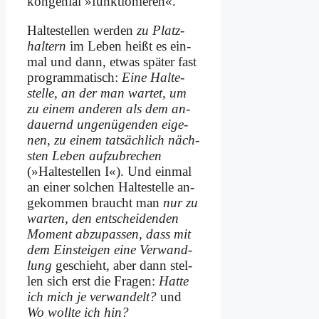
kon­ge­ni­al »funk­tio­nie­ren«.
Hal­te­stel­len wer­den
zu Platz­
hal­tern
im Le­ben heißt es ein­
mal und dann, et­was spä­ter fast
pro­gram­ma­tisch:
Ei­ne Hal­te­
stel­le, an der man war­tet, um
zu ei­nem an­de­ren als dem an­
dau­ernd un­ge­nü­gen­den ei­ge­
nen, zu ei­nem tat­säch­lich näch­
sten Le­ben auf­zu­bre­chen
(»Hal­te­stel­len I«). Und ein­mal
an ei­ner sol­chen Hal­te­stel­le an­
ge­kom­men braucht man
nur zu
war­ten, den ent­schei­den­den
Mo­ment ab­zu­pas­sen, dass mit
dem Ein­stei­gen ei­ne Ver­wand­
lung
ge­schieht, aber dann stel­
len sich erst die Fra­gen:
Hat­te
ich mich je ver­wan­delt?
und
Wo woll­te ich hin?