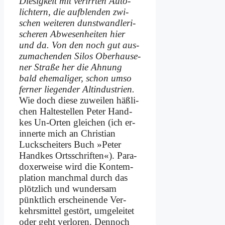
Die­sig­keit mit ver­irr­ten Au­to­
lich­tern, die auf­blen­den zwi­
schen wei­te­ren dunst­wand­le­ri­
sche­ren Ab­we­sen­hei­ten hier
und da. Von den noch gut aus­
zu­ma­chen­den Si­los Ober­hau­se­
ner Stra­ße her die Ah­nung
bald ehe­ma­li­ger, schon um­so
fer­ner lie­gen­der Alt­in­du­strien.
Wie doch die­se zu­wei­len häß­li­
chen Hal­te­stel­len Pe­ter Hand­
kes Un-Or­ten glei­chen (ich er­
in­ner­te mich an Chri­sti­an
Luck­schei­ters Buch »Pe­ter
Hand­kes Orts­schrif­ten«). Pa­ra­
do­xer­wei­se wird die Kon­tem­
pla­ti­on manch­mal durch das
plötz­lich und wun­der­sam
pünkt­lich er­schei­nen­de Ver­
kehrs­mit­tel ge­stört, um­ge­lei­tet
oder geht ver­lo­ren. Den­noch