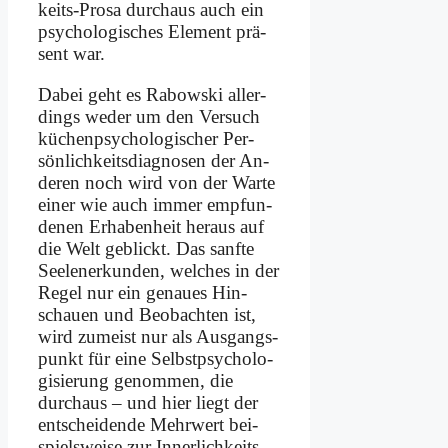
keits-Pro­sa durch­aus auch ein
psy­cho­lo­gi­sches Ele­ment prä­
sent war.
Da­bei geht es Ra­bow­ski al­ler­
dings we­der um den Ver­such
kü­chen­psy­cho­lo­gi­scher Per­
sön­lich­keits­dia­gno­sen der An­
de­ren noch wird von der War­te
ei­ner wie auch im­mer emp­fun­
de­nen Er­ha­ben­heit her­aus auf
die Welt ge­blickt. Das sanf­te
See­l­e­ner­kun­den, wel­ches in der
Re­gel nur ein ge­nau­es Hin­
schau­en und Be­ob­ach­ten ist,
wird zu­meist nur als Aus­gangs­
punkt für ei­ne Selbst­psy­cho­lo­
gi­sie­rung ge­nom­men, die
durch­aus – und hier liegt der
ent­schei­den­de Mehr­wert bei­
spiels­wei­se zur In­ner­lich­keits­