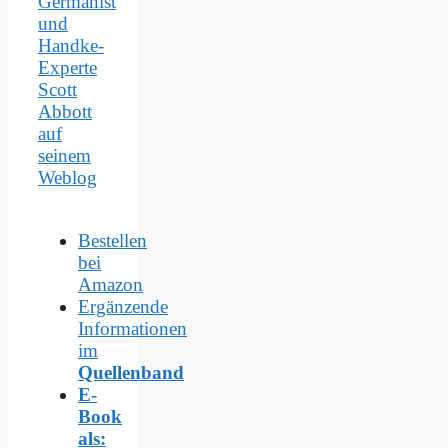
Germanist
und
Handke-
Experte
Scott
Abbott
auf
seinem
Weblog
Bestellen
bei
Amazon
Ergänzende
Informationen
im
Quellenband
E-
Book
als: