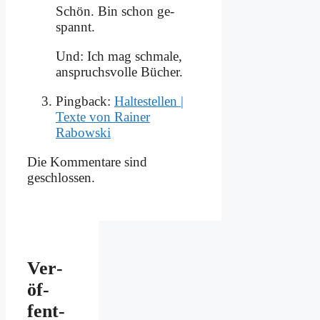
Schön. Bin schon ge­
spannt.
Und: Ich mag schma­le,
an­spruchs­vol­le Bü­cher.
Pingback:
Haltestellen |
Texte von Rainer
Rabowski
Die Kommentare sind
geschlossen.
Ver­
öf­
fent­