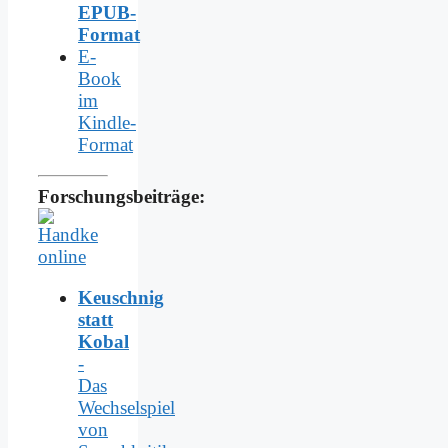
EPUB-
Format
E-
Book
im
Kindle-
Format
Forschungsbeiträge:
Keuschnig
statt
Kobal
-
Das
Wechselspiel
von