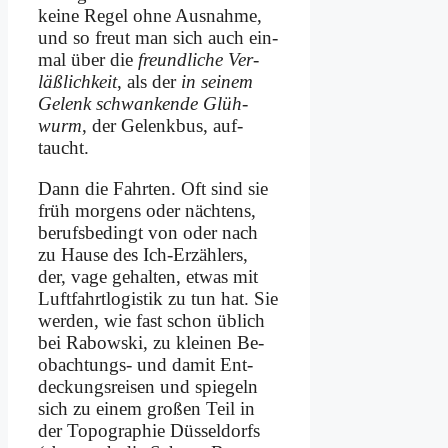
kei­ne Re­gel oh­ne Aus­nah­me,
und so freut man sich auch ein­
mal über die
freund­li­che Ver­
läß­lich­keit
, als der
in sei­nem
Ge­lenk schwan­ken­de Glüh­
wurm
, der Ge­lenk­bus, auf­
taucht.
Dann die Fahr­ten. Oft sind sie
früh mor­gens oder näch­tens,
be­rufs­be­dingt von oder nach
zu Hau­se des Ich-Er­zäh­lers,
der, va­ge ge­hal­ten, et­was mit
Luft­fahrt­lo­gi­stik zu tun hat. Sie
wer­den, wie fast schon üb­lich
bei Ra­bow­ski, zu klei­nen Be­
ob­ach­tungs- und da­mit Ent­
deckungsreisen und spie­geln
sich zu ei­nem gro­ßen Teil in
der To­po­gra­phie Düs­sel­dorfs