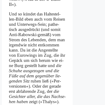
II«).
Und so kün­det das Hal­te­stel­
len-Bild eben auch vom Rei­sen
und Un­ter­wegs-Sein; pa­the­
tisch aus­ge­drückt (und so­mit
An­ti-Ra­bow­ski-ge­mäß) vom
Strom des Le­ben­den, dem man
ir­gend­wie nicht ent­kom­men
kann. Da ist die An­ge­stell­te
von Eu­ro­wings im Zug, die ihr
Ge­päck um sich her­um wie ei­
ne Burg ge­stellt hat­te und
die
Schu­he aus­ge­zo­gen und die
Fü­ße auf dem ge­gen­über lie­
gen­den Sitz
ru­hen ließ (»Per­
ver­sio­nen«). Oder der ge­ra­de
erst ab­fah­ren­de Zug, der
die
Ge­sich­ter al­ler, die das Nach­se­
hen ha­ben
zeigt (»Tha­lys«).