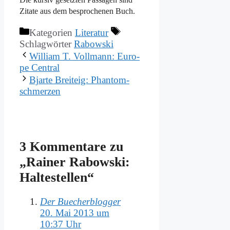
Zi­ta­te aus dem be­spro­che­nen Buch.
Kategorien
Literatur
Schlagwörter
Rabowski
Wil­liam T. Voll­mann: Eu­ro­
pe Cen­tral
Bjar­te Breit­eig: Phan­tom­
schmer­zen
3 Kommentare zu
„Rai­ner Ra­bow­ski:
Hal­te­stel­len“
Der Buecherblogger
20. Mai 2013 um
10:37 Uhr