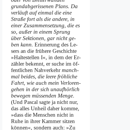
grund­ab­ge­ris­se­nen Plans. Da
ver­läuft auf ein­mal die ei­ne
Stra­ße fort als die an­de­re, in
ei­ner Zu­sam­men­set­zung, die es
so, au­ßer in ei­nem Sprung
über Sek­tio­nen, gar nicht ge­
ben kann.
Er­in­ne­rung des Le­
sers an die frü­he­re Ge­schich­te
»Hal­te­stel­len I«, in dem der Er­
zäh­ler be­kennt, er su­che im öf­
fent­li­chen Nah­ver­kehr
manch­
mal bei­des, die lee­re fröh­li­che
Fahrt, wie auch mein Ver­lo­ren­
ge­hen in der sich un­auf­hör­lich
be­we­gen müs­sen­den Men­ge
.
(Und Pas­cal sag­te ja nicht nur,
das al­les Un­heil da­her kom­me,
»dass die Men­schen nicht in
Ru­he in ih­rer Kam­mer sit­zen
kön­nen«, son­dern auch: »Zu