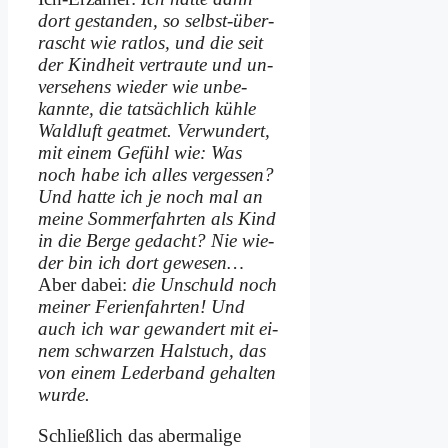
dort ge­stan­den, so selbst-über­
rascht wie rat­los, und die seit
der Kind­heit ver­trau­te und un­
ver­se­hens wie­der wie un­be­
kann­te, die tat­säch­lich küh­le
Wald­luft ge­at­met. Ver­wundert,
mit ei­nem Ge­fühl wie: Was
noch ha­be ich al­les ver­gessen?
Und hat­te ich je noch mal an
mei­ne Som­mer­fahr­ten als Kind
in die Ber­ge ge­dacht? Nie wie­
der bin ich dort ge­we­sen…
Aber da­bei:
die Un­schuld noch
mei­ner Fe­ri­en­fahr­ten! Und
auch ich war ge­wan­dert mit ei­
nem schwar­zen Hals­tuch, das
von ei­nem Le­der­band ge­hal­ten
wur­de.
Schließ­lich das aber­ma­li­ge