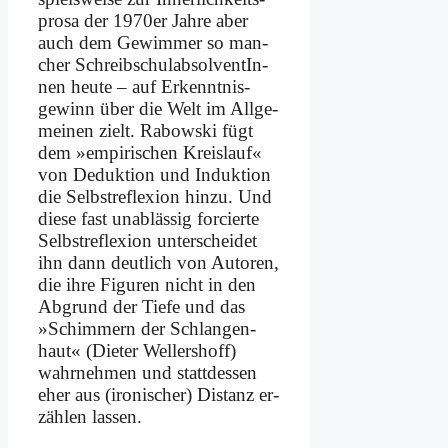
pro­sa der 1970er Jah­re aber
auch dem Ge­wim­mer so man­
cher Schreib­schul­ab­sol­ven­tIn­
nen heu­te – auf Erkenntnis­
gewinn über die Welt im All­ge­
mei­nen zielt. Ra­bow­ski fügt
dem »em­pi­ri­schen Kreis­lauf«
von De­duk­ti­on und In­duk­ti­on
die Selbst­re­fle­xi­on hin­zu. Und
die­se fast un­ab­läs­sig for­cier­te
Selbst­re­fle­xi­on un­ter­schei­det
ihn dann deut­lich von Au­toren,
die ih­re Fi­gu­ren nicht in den
Ab­grund der Tie­fe und das
»Schim­mern der Schlan­gen­
haut« (Die­ter Wel­lers­hoff)
wahr­neh­men und statt­des­sen
eher aus (iro­ni­scher) Di­stanz er­
zäh­len las­sen.