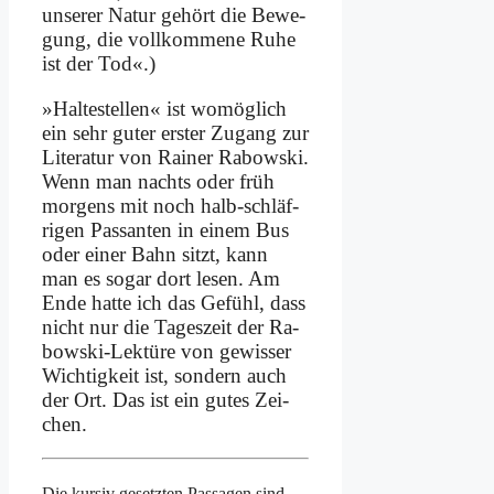
un­se­rer Na­tur ge­hört die Be­we­
gung, die voll­kom­me­ne Ru­he
ist der Tod«.)
»Hal­te­stel­len« ist wo­mög­lich
ein sehr gu­ter er­ster Zu­gang zur
Li­te­ra­tur von Rai­ner Ra­bow­ski.
Wenn man nachts oder früh
mor­gens mit noch halb-schläf­
ri­gen Pas­san­ten in ei­nem Bus
oder ei­ner Bahn sitzt, kann
man es so­gar dort le­sen. Am
En­de hat­te ich das Ge­fühl, dass
nicht nur die Ta­ges­zeit der Ra­
bow­ski-Lek­tü­re von ge­wis­ser
Wich­tig­keit ist, son­dern auch
der Ort. Das ist ein gu­tes Zei­
chen.
Die kur­siv ge­setz­ten Pas­sa­gen sind