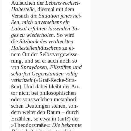
Auf­su­chen der
Le­bens­wech­sel-
Hal­te­­stel­le
, dies­mal mit dem
Ver­such
die Si­tua­ti­on je­nes hei­
ßen, mich un­ver­se­hens ein
Lab­sal er­fah­ren las­sen­den Ta­
ges zu wie­der­ho­len
. So wird
die
Sitz­bank des ver­dreck­ten
Hal­te­stel­len­häus­chens
zu ei­
nem Ort der Selbst­ver­ge­wis­se­
rung, und sei er auch noch so
von Spray­do­sen, Filz­stif­ten und
schar­fen Ge­gen­stän­den völ­lig
ver­krit­zelt
(»Graf-Recke-Stra­
ße«). Und da­bei bleibt der Au­
tor nicht bei phi­lo­so­phi­schen
oder sonst­wel­chen me­ta­pho­ri­
schen Deu­tun­gen ste­hen, son­
dern wei­tet den Raum – durch
Er­zäh­len, so et­wa in (auf?) der
»Theo­dor­stra­ße«:
Die be­kann­te