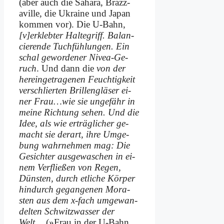
(aber auch die Sa­ha­ra, Braz­z­
aville, die Ukrai­ne und Ja­pan
kom­men vor). Die U‑Bahn,
[v]erklebter Hal­te­griff. Ba­lan­
cie­ren­de Tuch­füh­lun­gen. Ein
schal ge­wor­de­ner Ni­vea-Ge­
ruch
. Und dann die
von der
her­ein­ge­tra­ge­nen Feuch­tig­keit
ver­schlier­ten Bril­len­glä­ser ei­
ner Frau…wie sie un­ge­fähr in
mei­ne Rich­tung se­hen. Und die
Idee, als wie er­träg­li­cher ge­
macht sie der­art, ih­re Um­ge­
bung wahr­neh­men mag: Die
Ge­sich­ter aus­ge­wa­schen in ei­
nem Ver­flie­ßen von Re­gen,
Dün­sten, durch et­li­che Kör­per
hin­durch ge­gan­ge­nen Mo­ra­
sten aus dem x‑fach um­ge­wan­
del­ten Schwitz­was­ser der
Welt…
(»Frau in der U‑Bahn