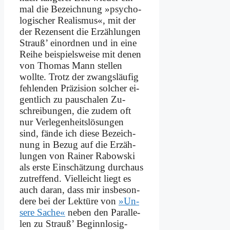
mal die Be­zeichnung »psy­cho­
lo­gi­scher Rea­lis­mus«, mit der
der Re­zen­sent die Er­zäh­lun­gen
Strauß’ ein­ord­nen und in ei­ne
Rei­he bei­spiels­wei­se mit de­nen
von Tho­mas Mann stel­len
woll­te. Trotz der zwangs­läu­fig
feh­len­den Präzi­sion sol­cher ei­
gent­lich zu pau­scha­len Zu­
schrei­bun­gen, die zu­dem oft
nur Ver­le­gen­heits­lö­sun­gen
sind, fän­de ich die­se Be­zeich­
nung in Be­zug auf die Er­zäh­
lun­gen von Rai­ner Ra­bow­ski
als er­ste Ein­schät­zung durch­aus
zu­tref­fend. Viel­leicht liegt es
auch dar­an, dass mir ins­be­son­
de­re bei der Lek­tü­re von
»Un­
se­re Sa­che«
ne­ben den Par­al­le­
len zu Strauß’ Be­ginn­lo­sig­