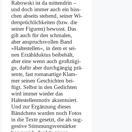
Ra­bow­ski ist da mit­ten­drin –
und doch im­mer auch ein biss­
chen ab­seits ste­hend, sei­ner Wi­
der­sprüch­lich­kei­ten (bzw. die
sei­ner Fi­gu­ren) be­wusst. Das
gilt auch für den schma­len,
aber an­spruchs­vol­len Band
»Hal­te­stel­len«, in dem er sei­
nen Er­zähl­duk­tus bei­be­hält,
aber ei­ne wenn auch groß­zü­gi­
ge, da­für aber durch­gän­gig prä­
sen­te, fast ro­man­ar­ti­ge Klam­
mer sei­nen Ge­schich­ten bei­
fügt. Selbst in den Ge­dich­ten
wird im­mer wie­der das
Haltestellen­motiv ak­zen­tu­iert.
Und zur Er­gän­zung die­ses
Bänd­chens wur­den noch Fo­tos
in die Tex­te ge­setzt, die als sug­
ge­sti­ve Stim­mungs­ver­stär­ker