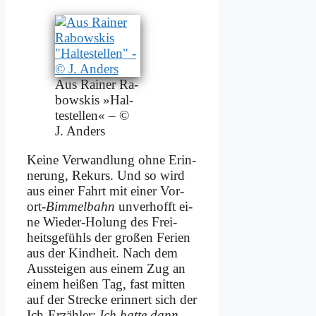
Aus Rai­ner Ra­
bow­skis »Hal­
te­stel­len« – ©
J. An­ders
Kei­ne Ver­wand­lung oh­ne Er­in­
ne­rung, Re­kurs. Und so wird
aus ei­ner Fahrt mit ei­ner Vor­
ort-
Bim­mel­bahn
un­ver­hofft ei­
ne Wie­der-Ho­lung des Frei­
heits­ge­fühls der gro­ßen Fe­ri­en
aus der Kind­heit. Nach dem
Aus­stei­gen aus ei­nem Zug an
ei­nem hei­ßen Tag, fast mit­ten
auf der Strecke er­in­nert sich der
Ich-Er­zäh­ler:
Ich hat­te dann