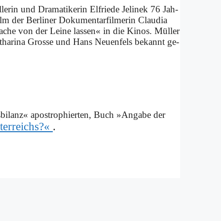
e­rin und Dra­ma­ti­ke­rin El­frie­de Je­li­nek 76 Jah­
m der Ber­li­ner Do­ku­men­tar­fil­me­rin Clau­dia
ra­che von der Lei­ne las­sen« in die Ki­nos. Mül­ler
a­tha­ri­na Gro­sse und Hans Neu­en­fels be­kannt ge­
bi­lanz« apo­stro­phier­ten, Buch »An­ga­be der
ter­reichs?«
.