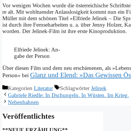
Vor we­ni­gen Wo­chen wur­de die öster­rei­chi­sche Schrift­stel­l
re alt. Mit wohl­tu­en­der An­lass­lo­sig­keit kommt nun ein Fil
Mül­ler mit dem schö­nen Ti­tel »El­frie­de Je­li­nek – Die Sp
ist durch ih­re Fern­seh­ar­bei­ten u. a. über Jen­ny Hol­zer, K
wor­den. Der Je­li­nek-Film ist ih­re er­ste Ki­no­pro­duk­ti­on.
El­frie­de Je­li­nek: An­
ga­be der Per­son
Über die­sen Film und dem neu er­schie­ne­nen, als »Le­bens­
Glanz und Elend: »Das Ge­wis­sen Ös
Per­son« bei
Kategorien
Literatur
Schlagwörter
Jelinek
Ga­brie­le Ried­le: In Dschun­geln. In Wü­sten. Im Krieg.
Ne­ben­bah­nen
Ver­öf­fent­lich­tes
**NEUE ERZÄHLUNG**