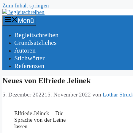
Zum Inhalt springen
Menü
Be­gleit­schrei­ben
Grund­sätz­li­ches
Au­toren
Stich­wör­ter
Re­fe­ren­zen
Neu­es von El­frie­de Je­li­nek
5. Dezember 2022
15. November 2022
von
Lothar Struc
El­frie­de Je­li­nek – Die
Spra­che von der Lei­ne
las­sen