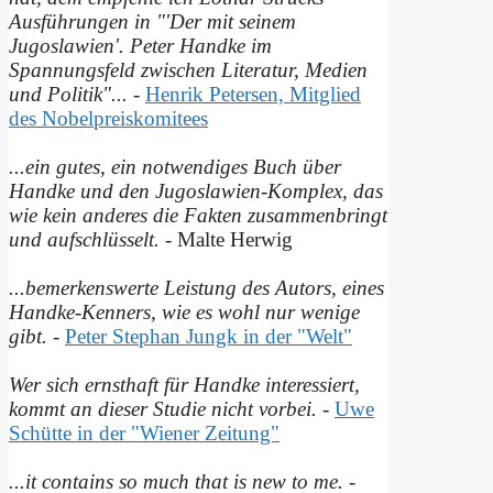
Ausführungen in "'Der mit seinem
Jugoslawien'. Peter Handke im
Spannungsfeld zwischen Literatur, Medien
und Politik"...
-
Henrik Petersen, Mitglied
des Nobelpreiskomitees
...ein gutes, ein notwendiges Buch über
Handke und den Jugoslawien-Komplex, das
wie kein anderes die Fakten zusammenbringt
und auf­schlüsselt.
- Malte Herwig
...bemerkenswerte Leistung des Autors, eines
Handke-Kenners, wie es wohl nur wenige
gibt.
-
Peter Stephan Jungk in der "Welt"
Wer sich ernsthaft für Handke interessiert,
kommt an dieser Studie nicht vorbei.
-
Uwe
Schütte in der "Wiener Zeitung"
...it contains so much that is new to me.
-