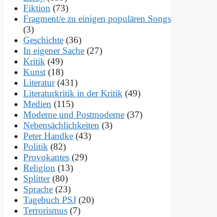
Fiktion
(73)
Fragment/e zu einigen populären Songs
(3)
Geschichte
(36)
In eigener Sache
(27)
Kritik
(49)
Kunst
(18)
Literatur
(431)
Literaturkritik in der Kritik
(49)
Medien
(115)
Moderne und Postmoderne
(37)
Nebensächlichkeiten
(3)
Peter Handke
(43)
Politik
(82)
Provokantes
(29)
Religion
(13)
Splitter
(80)
Sprache
(23)
Tagebuch PSJ
(20)
Terrorismus
(7)