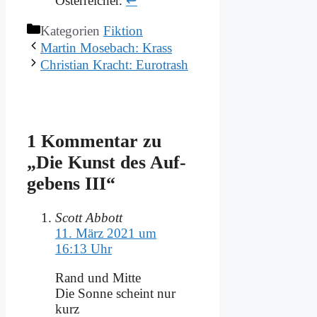
Österreicher.
↩
Kategorien
Fiktion
Mar­tin Mo­se­bach: Krass
Chri­sti­an Kracht: Eu­ro­trash
1 Kommentar zu
„Die Kunst des Auf­
ge­bens III“
Scott Abbott
11. März 2021 um
16:13 Uhr
Rand und Mit­te
Die Son­ne scheint nur
kurz