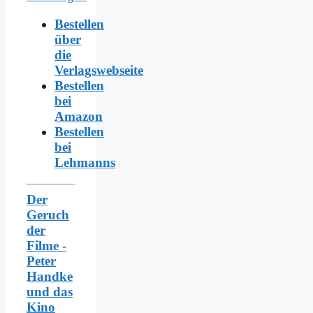
Bestellen
über
die
Verlagswebseite
Bestellen
bei
Amazon
Bestellen
bei
Lehmanns
Der
Geruch
der
Filme -
Peter
Handke
und das
Kino