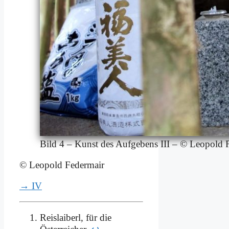
Bild 4 – Kunst des Auf­ge­bens III – © Leo­pold F
© Leo­pold Fe­der­mair
→ IV
Reislaiberl, für die