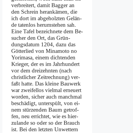
ver­brei­tert, da­mit Bag­ger an
den Schrein her­an­kä­men, die
ich dort im ab­ge­holz­ten Ge­län­
de ta­ten­los her­um­ste­hen sah.
Ei­ne Ta­fel be­zeich­ne­te dem Be­
su­cher den Ort, das Grün­
dungs­da­tum 1204, da­zu das
Göt­ter­lied von Mi­na­mo­to no
Yor­i­ma­sa, ei­nem dich­ten­den
Krie­ger, der es im Jahr­hun­dert
vor dem drei­zehn­ten (nach
christ­li­cher Zeit­rech­nung) ver­
faßt hat­te. Das klei­ne Bau­werk
war zwei­fel­los viel­mal er­neu­ert
wor­den, si­cher auch manch­mal
be­schä­digt, un­ter­spült, von ei­
nem stür­zen­den Baum ge­trof­
fen, neu er­rich­tet, wie es hier­
zu­lan­de so oder so der Brauch
ist. Bei den letz­ten Un­wet­tern