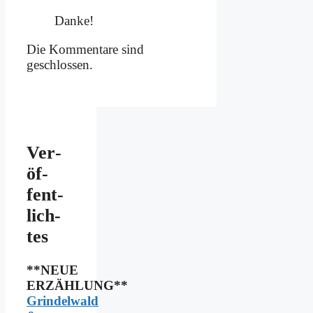
Dan­ke!
Die Kommentare sind
geschlossen.
Ver­
öf­
fent­
lich­
tes
**NEUE
ERZÄHLUNG**
Grindelwald