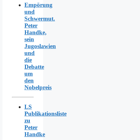
Empörung
und
Schwermut.
Peter
Handke,
sein
Jugoslawien
und
die
Debatte
um
den
Nobelpreis
LS
Publikationsliste
zu
Peter
Handke