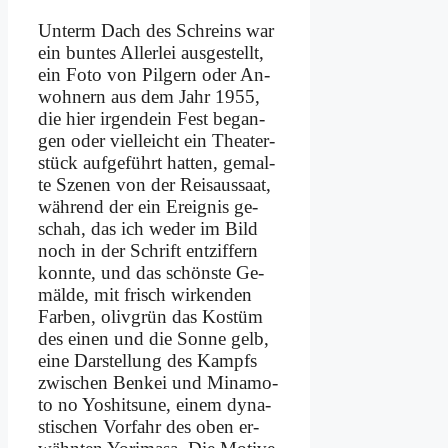
Un­term Dach des Schreins war
ein bun­tes Al­ler­lei aus­ge­stellt,
ein Fo­to von Pil­gern oder An­
woh­nern aus dem Jahr 1955,
die hier ir­gend­ein Fest be­gan­
gen oder viel­leicht ein Thea­ter­
stück auf­ge­führt hat­ten, ge­mal­
te Sze­nen von der Reis­aus­saat,
wäh­rend der ein Er­eig­nis ge­
schah, das ich we­der im Bild
noch in der Schrift ent­zif­fern
konn­te, und das schön­ste Ge­
mäl­de, mit frisch wir­ken­den
Far­ben, oliv­grün das Ko­stüm
des ei­nen und die Son­ne gelb,
ei­ne Dar­stel­lung des Kampfs
zwi­schen Benk­ei und Mi­na­mo­
to no Yo­shits­une, ei­nem dy­na­
sti­schen Vor­fahr des oben er­