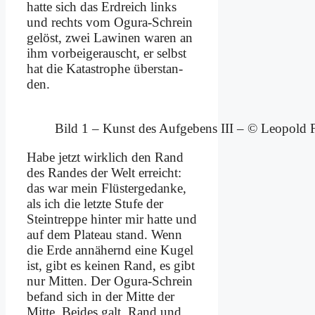
hat­te sich das Erd­reich links
und rechts vom Ogu­ra-Schrein
ge­löst, zwei La­wi­nen wa­ren an
ihm vor­bei­gerauscht, er selbst
hat die Ka­ta­stro­phe über­stan­
den.
Bild 1 – Kunst des Auf­ge­bens III – © Leo­pold F
Ha­be jetzt wirk­lich den Rand
des Ran­des der Welt er­reicht:
das war mein Flü­ster­ge­dan­ke,
als ich die letz­te Stu­fe der
Stein­trep­pe hin­ter mir hat­te und
auf dem Pla­teau stand. Wenn
die Er­de an­nä­hernd ei­ne Ku­gel
ist, gibt es kei­nen Rand, es gibt
nur Mit­ten. Der Ogu­ra-Schrein
be­fand sich in der Mit­te der
Mit­te. Bei­des galt, Rand und