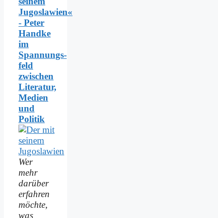
seinem
Jugoslawien«
- Peter
Handke
im
Spannungs­
feld
zwischen
Literatur,
Medien
und
Politik
Wer
mehr
darüber
erfahren
möchte,
was