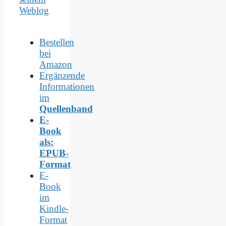
Weblog
Bestellen
bei
Amazon
Ergänzende
Informationen
im
Quellenband
E-
Book
als:
EPUB-
Format
E-
Book
im
Kindle-
Format