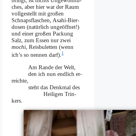
bringt, ist nichts Un­ge­wöhn­li­
ches, aber hier war der Raum
voll­ge­stellt mit gro­ßen
Schnaps­fla­schen, Asahi-Bier­
do­sen (na­tür­lich un­ge­öff­net!)
und ei­ner gro­ßen Packung
Salz, zum Es­sen nur zwei
mochi
, Reis­bu­let­ten (wenn
1
ich’s so nen­nen darf).
Am Ran­de der Welt,
den ich nun end­lich er­
reich­te,
steht das Denk­mal des
Hei­li­gen Trin­
kers.