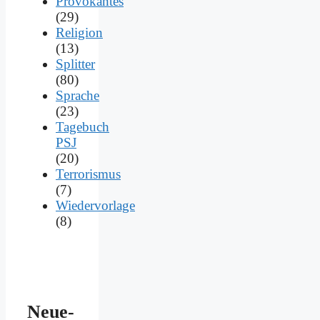
Provokantes
(29)
Religion
(13)
Splitter
(80)
Sprache
(23)
Tagebuch
PSJ
(20)
Terrorismus
(7)
Wiedervorlage
(8)
Neue­