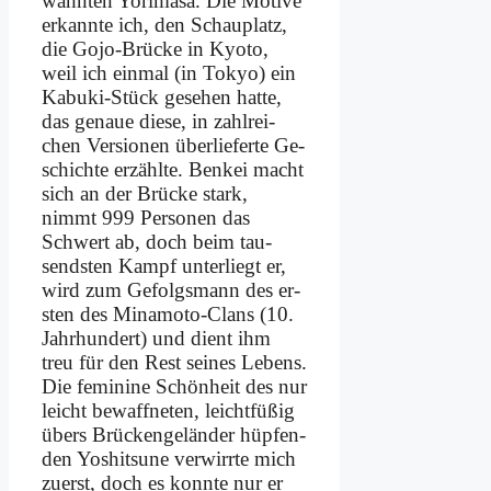
wähn­ten Yor­i­ma­sa. Die Mo­ti­ve
er­kann­te ich, den Schau­platz,
die Go­jo-Brücke in Kyo­to,
weil ich ein­mal (in To­kyo) ein
Ka­bu­ki-Stück ge­se­hen hat­te,
das ge­naue die­se, in zahl­rei­
chen Ver­sio­nen über­lie­fer­te Ge­
schich­te er­zähl­te. Benk­ei macht
sich an der Brücke stark,
nimmt 999 Per­so­nen das
Schwert ab, doch beim tau­
send­sten Kampf un­ter­liegt er,
wird zum Ge­folgs­mann des er­
sten des Mi­na­mo­to-Clans (10.
Jahr­hun­dert) und dient ihm
treu für den Rest sei­nes Le­bens.
Die fe­mi­ni­ne Schön­heit des nur
leicht be­waff­ne­ten, leicht­fü­ßig
übers Brücken­ge­län­der hüp­fen­
den Yo­shits­une ver­wirr­te mich
zu­erst, doch es konn­te nur er