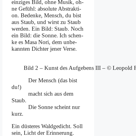
ein­zi­ges Bild, oh­ne Mu­sik, oh­
ne Ge­fühl: ab­so­lu­te Ab­strak­ti­
on. Be­den­ke, Mensch, du bist
aus Staub, und wirst zu Staub
wer­den. Ein Bild: Staub. Noch
ein Bild: die Son­ne. Ich schen­
ke es Ma­sa No­ri, dem un­be­
kann­ten Dich­ter je­ner Ver­se.
Bild 2 – Kunst des Auf­ge­bens III – © Leo­pold F
Der Mensch (das bist
du!)
macht sich aus dem
Staub.
Die Son­ne scheint nur
kurz.
Ein dü­ste­res Wald­ge­dicht. Soll
sein, Licht der Er­in­ne­rung.