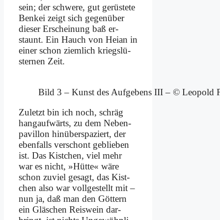
sein; der schwe­re, gut ge­rü­ste­te
Benk­ei zeigt sich ge­gen­über
die­ser Er­schei­nung baß er­
staunt. Ein Hauch von Hei­an in
ei­ner schon ziem­lich kriegs­lü­
ster­nen Zeit.
Bild 3 – Kunst des Auf­ge­bens III – © Leo­pold F
Zu­letzt bin ich noch, schräg
hangauf­wärts, zu dem Ne­ben­
pa­vil­lon hin­über­spa­ziert, der
eben­falls ver­schont ge­blie­ben
ist. Das Kist­chen, viel mehr
war es nicht, »Hüt­te« wä­re
schon zu­viel ge­sagt, das Kist­
chen al­so war voll­ge­stellt mit –
nun ja, daß man den Göt­tern
ein Gläs­chen Reis­wein dar­