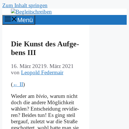
Zum Inhalt springen
Menü
Die Kunst des Auf­ge­
bens III
16. März 2021
9. März 2021
von
Leopold Federmair
(
← II
)
Wie­der am
bi­vio
, war­um nicht
doch die an­de­re Mög­lich­keit
wäh­len? Ent­schei­dung re­vi­die­
ren? Bei­des tun! Es ging steil
berg­auf, zu­letzt war die Stra­ße
ge­schot­tert, wohl hat­te man sie