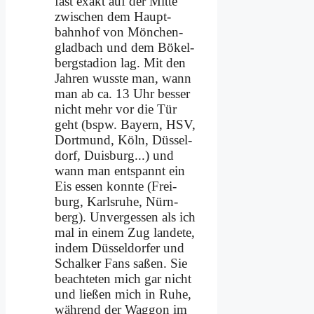
fast ex­akt auf der Mit­te
zwi­schen dem Haupt­
bahn­hof von Mön­chen­
glad­bach und dem Bö­kel­
berg­sta­di­on lag. Mit den
Jah­ren wuss­te man, wann
man ab ca. 13 Uhr bes­ser
nicht mehr vor die Tür
geht (bspw. Bay­ern, HSV,
Dort­mund, Köln, Düs­sel­
dorf, Duis­burg...) und
wann man ent­spannt ein
Eis es­sen konn­te (Frei­
burg, Karls­ru­he, Nürn­
berg). Un­ver­ges­sen als ich
mal in ei­nem Zug lan­de­te,
in­dem Düs­sel­dor­fer und
Schal­ker Fans sa­ßen. Sie
be­ach­te­ten mich gar nicht
und lie­ßen mich in Ru­he,
wäh­rend der Wag­gon im