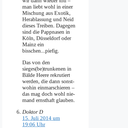
wir dann wie­der toll –
man liebt wohl in ei­ner
Mi­schung aus Exo­tik,
Her­ab­las­sung und Neid
die­ses Trei­ben. Da­ge­gen
sind die Papp­na­sen in
Köln, Düs­sel­dorf oder
Mainz ein
bisschen...piefig.
Das von den
sieges(be)trunkenen in
Bäl­de Hee­re re­kru­tiert
wer­den, die dann sonst­
wo­hin ein­mar­schie­ren –
das mag doch wohl nie­
mand ernst­haft glau­ben.
Doktor D
15. Juli 2014 um
19:06 Uhr