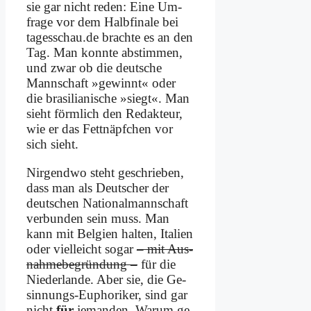
sie gar nicht re­den: Ei­ne Um­
fra­ge vor dem Halb­fi­na­le bei
tagesschau.de brach­te es an den
Tag. Man konn­te ab­stim­men,
und zwar ob die deut­sche
Mann­schaft »ge­winnt« oder
die bra­si­lia­ni­sche »siegt«. Man
sieht förm­lich den Re­dak­teur,
wie er das Fett­näpf­chen vor
sich sieht.
Nir­gend­wo steht ge­schrie­ben,
dass man als Deut­scher der
deut­schen Na­tio­nal­mann­schaft
ver­bun­den sein muss. Man
kann mit Bel­gi­en hal­ten, Ita­li­en
oder viel­leicht so­gar
– mit Aus­
nah­me­be­grün­dung –
für die
Nie­der­lan­de. Aber sie, die Ge­
sin­nungs-Eu­pho­ri­ker, sind gar
nicht
für
je­man­den. War­um ge­