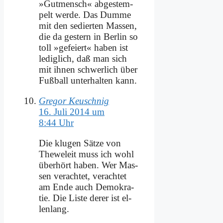
»Gut­mensch« ab­ge­stem­
pelt wer­de. Das Dum­me
mit den se­dier­ten Mas­sen,
die da ge­stern in Ber­lin so
toll »ge­fei­ert« ha­ben ist
le­dig­lich, daß man sich
mit ih­nen schwer­lich über
Fuß­ball un­ter­hal­ten kann.
Gregor Keuschnig
16. Juli 2014 um
8:44 Uhr
Die klu­gen Sät­ze von
The­we­leit muss ich wohl
über­hört ha­ben. Wer Mas­
sen ver­ach­tet, ver­ach­tet
am En­de auch De­mo­kra­
tie. Die Li­ste de­rer ist el­
len­lang.