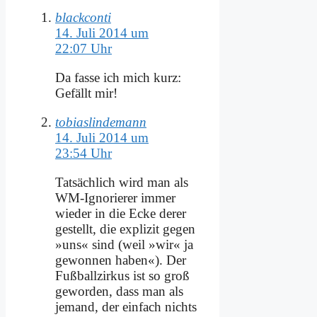
blackconti
14. Juli 2014 um
22:07 Uhr
Da fas­se ich mich kurz:
Ge­fällt mir!
tobiaslindemann
14. Juli 2014 um
23:54 Uhr
Tat­säch­lich wird man als
WM-Igno­rie­rer im­mer
wie­der in die Ecke de­rer
ge­stellt, die ex­pli­zit ge­gen
»uns« sind (weil »wir« ja
ge­won­nen ha­ben«). Der
Fuß­ball­zir­kus ist so groß
ge­wor­den, dass man als
je­mand, der ein­fach nichts