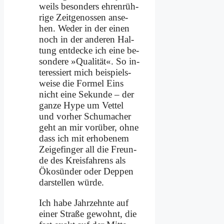
weils be­son­ders eh­ren­rüh­
ri­ge Zeit­ge­nos­sen an­se­
hen. We­der in der ei­nen
noch in der an­de­ren Hal­
tung ent­decke ich ei­ne be­
son­de­re »Qua­li­tät«. So in­
ter­es­siert mich bei­spiels­
wei­se die For­mel Eins
nicht ei­ne Se­kun­de – der
gan­ze Hype um Vet­tel
und vor­her Schu­ma­cher
geht an mir vor­über, oh­ne
dass ich mit er­ho­be­nem
Zei­ge­fin­ger all die Freun­
de des Kreis­fah­rens als
Öko­sün­der oder Dep­pen
dar­stel­len wür­de.
Ich ha­be Jahr­zehn­te auf
ei­ner Stra­ße ge­wohnt, die