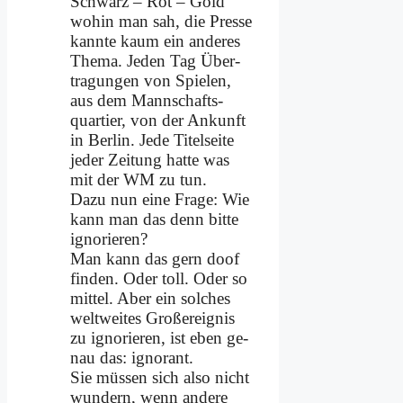
Schwarz – Rot – Gold
wo­hin man sah, die Pres­se
kann­te kaum ein an­de­res
The­ma. Je­den Tag Über­
tra­gun­gen von Spie­len,
aus dem Mann­schafts­
quar­tier, von der An­kunft
in Ber­lin. Je­de Ti­tel­sei­te
je­der Zei­tung hat­te was
mit der WM zu tun.
Da­zu nun ei­ne Fra­ge: Wie
kann man das denn bit­te
igno­rie­ren?
Man kann das gern doof
fin­den. Oder toll. Oder so
mit­tel. Aber ein sol­ches
welt­wei­tes Groß­ereig­nis
zu igno­rie­ren, ist eben ge­
nau das: igno­rant.
Sie müs­sen sich al­so nicht
wun­dern, wenn an­de­re