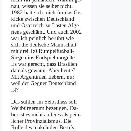
nau, wis­sen sie sel­ber nicht.
1982 hat­te ich mich für das Ge­
kicke zwi­schen Deutsch­land
und Öster­reich zu La­sten Al­ge­
ri­ens ge­schämt. Und auch 2002
war ich pein­lich be­rührt wie
sich die deut­sche Mann­schaft
mit drei 1:0 Rum­pel­­fuß­ball-
Sie­gen ins End­spiel mo­gel­te.
Es war ge­recht, dass Bra­si­li­en
da­mals ge­wann. Aber heu­te?
Mit Ar­gen­ti­ni­en fie­bern, nur
weil der Geg­ner Deutsch­land
ist?
Das suh­len im Selbst­hass soll
Welt­bür­ger­tum be­zeu­gen. Da­
bei ist es nicht an­de­res als pein­
li­cher Pro­vin­zia­lis­mus. Die
Rol­le des mä­keln­den Be­rufs­