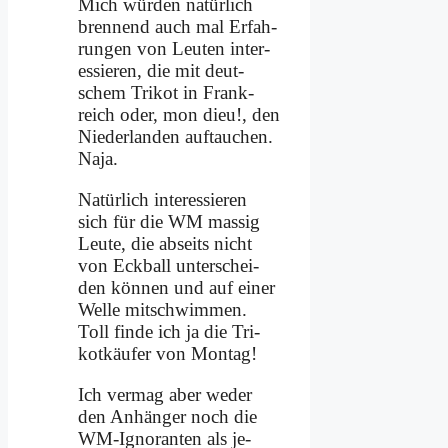
Mich wür­den na­tür­lich
bren­nend auch mal Er­fah­
run­gen von Leu­ten in­ter­
es­sie­ren, die mit deut­
schem Tri­kot in Frank­
reich oder, mon dieu!, den
Nie­der­lan­den auf­tau­chen.
Na­ja.
Na­tür­lich in­ter­es­sie­ren
sich für die WM mas­sig
Leu­te, die ab­seits nicht
von Eck­ball un­ter­schei­
den kön­nen und auf ei­ner
Wel­le mit­schwim­men.
Toll fin­de ich ja die Tri­
kot­käu­fer von Mon­tag!
Ich ver­mag aber we­der
den An­hän­ger noch die
WM-Igno­ran­ten als je­