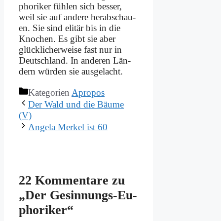
pho­ri­ker füh­len sich bes­ser,
weil sie auf an­de­re her­ab­schau­
en. Sie sind eli­tär bis in die
Kno­chen. Es gibt sie aber
glück­li­cher­wei­se fast nur in
Deutsch­land. In an­de­ren Län­
dern wür­den sie aus­ge­lacht.
Kategorien
Apropos
Der Wald und die Bäu­me
(V)
An­ge­la Mer­kel ist 60
22 Kommentare zu
„Der Ge­sin­nungs-Eu­
pho­ri­ker“