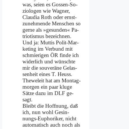
was, sei­en es Gos­sen-So­
zio­lo­gen wie Wag­ner,
Clau­dia Roth oder ernst­
zu­neh­men­de Men­schen so
ger­ne als »ge­sun­den« Pa­
trio­tis­mus be­zeich­nen.
Und ja: Mut­tis Po­lit-Mar­
ke­ting im Ver­bund mit
schmie­ri­gen ÖR fin­de ich
wi­der­lich und wünsch­te
mir die sou­ve­rä­ne Ge­las­
sen­heit ei­nes T. Heuss.
The­we­leit hat am Mon­tag­
mor­gen ein paar klu­ge
Sät­ze da­zu im DLF ge­
sagt.
Bleibt die Hoff­nung, daß
ich, nun wohl Ge­sin­
nungs-Eu­pho­ri­ker, nicht
au­to­ma­tisch auch noch als