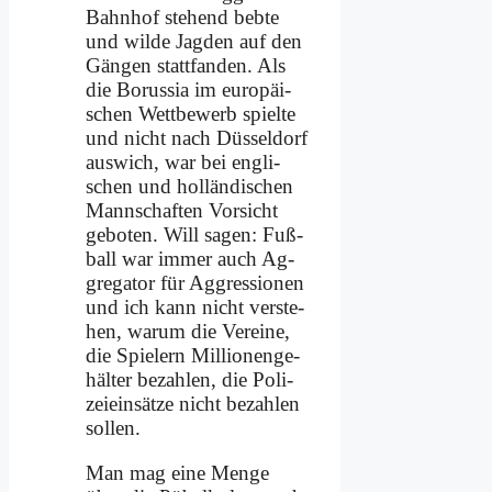
Bahn­hof ste­hend beb­te
und wil­de Jag­den auf den
Gän­gen statt­fan­den. Als
die Bo­rus­sia im eu­ro­päi­
schen Wett­be­werb spiel­te
und nicht nach Düs­sel­dorf
aus­wich, war bei eng­li­
schen und hol­län­di­schen
Mann­schaf­ten Vor­sicht
ge­bo­ten. Will sa­gen: Fuß­
ball war im­mer auch Ag­
gre­ga­tor für Ag­gres­sio­nen
und ich kann nicht ver­ste­
hen, war­um die Ver­ei­ne,
die Spie­lern Mil­lio­nen­ge­
häl­ter be­zah­len, die Po­li­
zei­ein­sät­ze nicht be­zah­len
sol­len.
Man mag ei­ne Men­ge