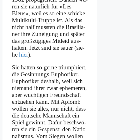
ren sie na­tür­lich für »Les
Bleus«, weil es so ei­ne schicke
Mul­ti­kul­ti-Trup­pe ist. Als das
nicht half muss­ten die Bra­si­lia­
ner ih­re Zu­nei­gung und spä­ter
das groß­zü­gi­ges Mit­leid aus­
hal­ten. Jetzt sind sie sau­er (sie­
he
hier
).
Sie hät­ten so ger­ne tri­um­phiert,
die Ge­sin­nungs-Eu­pho­ri­ker.
Eu­pho­ri­ker des­halb, weil sich
nie­mand ih­rer zwar eph­eme­ren,
aber wuch­ti­gen Freund­schaft
ent­zie­hen kann. Mit Aplomb
wol­len sie al­les, nur nicht, dass
die deut­sche Mann­schaft ein
Spiel ge­winnt. Da­für be­schwö­
ren sie ein Ge­spenst: den Na­tio­
na­lis­mus. Vom Sie­gen wol­len