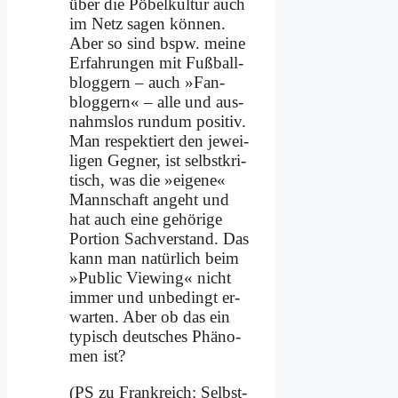
über die Pö­bel­kul­tur auch
im Netz sa­gen kön­nen.
Aber so sind bspw. mei­ne
Er­fah­run­gen mit Fuß­ball­
blog­gern – auch »Fan­
blog­gern« – al­le und aus­
nahms­los rund­um po­si­tiv.
Man re­spek­tiert den je­wei­
li­gen Geg­ner, ist selbst­kri­
tisch, was die »ei­ge­ne«
Mann­schaft an­geht und
hat auch ei­ne ge­hö­ri­ge
Por­ti­on Sach­ver­stand. Das
kann man na­tür­lich beim
»Pu­blic Vie­w­ing« nicht
im­mer und un­be­dingt er­
war­ten. Aber ob das ein
ty­pisch deut­sches Phä­no­
men ist?
(PS zu Frank­reich: Selbst­