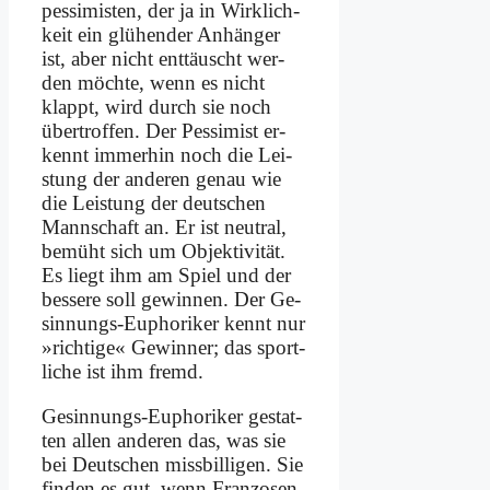
pes­si­mi­sten, der ja in Wirk­lich­
keit ein glü­hen­der An­hän­ger
ist, aber nicht ent­täuscht wer­
den möch­te, wenn es nicht
klappt, wird durch sie noch
über­trof­fen. Der Pes­si­mist er­
kennt im­mer­hin noch die Lei­
stung der an­de­ren ge­nau wie
die Lei­stung der deut­schen
Mann­schaft an. Er ist neu­tral,
be­müht sich um Ob­jek­ti­vi­tät.
Es liegt ihm am Spiel und der
bes­se­re soll ge­win­nen. Der Ge­
sin­nungs-Eu­pho­ri­ker kennt nur
»rich­ti­ge« Ge­win­ner; das sport­
li­che ist ihm fremd.
Ge­sin­nungs-Eu­pho­ri­ker ge­stat­
ten al­len an­de­ren das, was sie
bei Deut­schen miss­bil­li­gen. Sie
fin­den es gut, wenn Fran­zo­sen