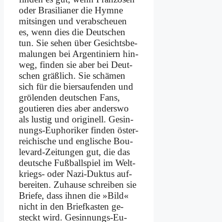
oder Bra­si­lia­ner die Hym­ne
mit­sin­gen und verab­scheuen
es, wenn dies die Deut­schen
tun. Sie se­hen über Ge­sichts­be­
ma­lun­gen bei Ar­gen­ti­ni­ern hin­
weg, fin­den sie aber bei Deut­
schen gräß­lich. Sie schä­men
sich für die bier­sau­fen­den und
grö­len­den deut­schen Fans,
gou­tie­ren dies aber an­ders­wo
als lu­stig und ori­gi­nell. Ge­sin­
nungs-Eu­pho­ri­ker fin­den öster­
rei­chi­sche und eng­li­sche Bou­
le­vard-Zei­tun­gen gut, die das
deut­sche Fuß­ball­spiel im Welt­
kriegs- oder Na­zi-Duk­tus auf­
be­rei­ten. Zu­hau­se schrei­ben sie
Brie­fe, dass ih­nen die »Bild«
nicht in den Brief­ka­sten ge­
steckt wird. Ge­sin­nungs-Eu­