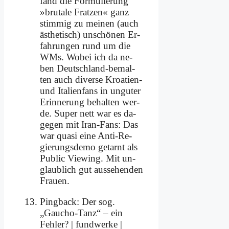
fand die For­mu­lie­rung
»bru­ta­le Frat­zen« ganz
stim­mig zu mei­nen (auch
äs­the­tisch) un­schö­nen Er­
fah­run­gen rund um die
WMs. Wo­bei ich da ne­
ben Deutsch­land-be­mal­
ten auch di­ver­se Kroa­ti­en-
und Ita­li­en­fans in un­gu­ter
Er­in­ne­rung be­hal­ten wer­
de. Su­per nett war es da­
ge­gen mit Iran-Fans: Das
war qua­si ei­ne An­ti-Re­
gie­rungs­de­mo ge­tarnt als
Pu­blic Vie­w­ing. Mit un­
glaub­lich gut aus­se­hen­den
Frau­en.
Pingback: Der sog.
„Gaucho-Tanz“ – ein
Fehler? | fundwerke |