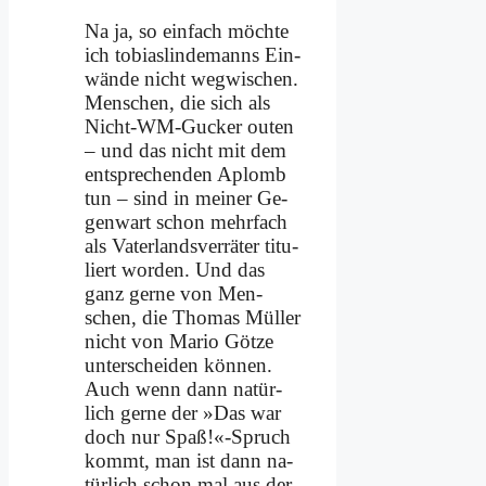
Na ja, so ein­fach möch­te
ich to­bi­as­lin­de­manns Ein­
wän­de nicht weg­wi­schen.
Men­schen, die sich als
Nicht-WM-Gucker outen
– und das nicht mit dem
ent­spre­chen­den Aplomb
tun – sind in mei­ner Ge­
gen­wart schon mehr­fach
als Va­ter­lands­ver­rä­ter ti­tu­
liert wor­den. Und das
ganz ger­ne von Men­
schen, die Tho­mas Mül­ler
nicht von Ma­rio Göt­ze
un­ter­schei­den kön­nen.
Auch wenn dann na­tür­
lich ger­ne der »Das war
doch nur Spaß!«-Spruch
kommt, man ist dann na­
tür­lich schon mal aus der