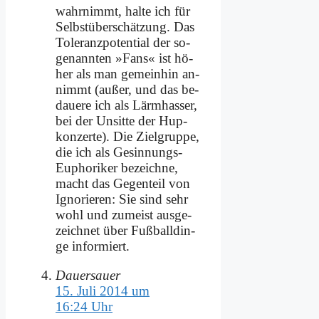
wahr­nimmt, hal­te ich für
Selbst­über­schät­zung. Das
To­le­ranz­po­ten­ti­al der so­
ge­nann­ten »Fans« ist hö­
her als man ge­mein­hin an­
nimmt (au­ßer, und das be­
daue­re ich als Lärm­has­ser,
bei der Un­sit­te der Hup­
kon­zer­te). Die Ziel­grup­pe,
die ich als Ge­sin­nungs-
Eu­pho­ri­ker be­zeich­ne,
macht das Ge­gen­teil von
Igno­rie­ren: Sie sind sehr
wohl und zu­meist aus­ge­
zeich­net über Fuß­ball­din­
ge in­for­miert.
Dauersauer
15. Juli 2014 um
16:24 Uhr