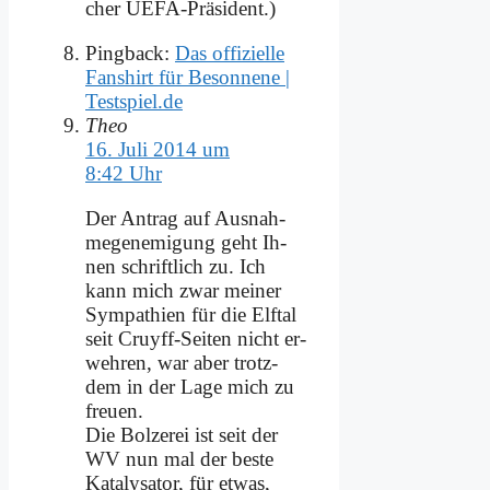
cher UEFA-Prä­si­dent.)
Pingback:
Das offizielle
Fanshirt für Besonnene |
Testspiel.de
Theo
16. Juli 2014 um
8:42 Uhr
Der An­trag auf Aus­nah­
me­gen­emi­gung geht Ih­
nen schrift­lich zu. Ich
kann mich zwar mei­ner
Sym­pa­thien für die Elf­tal
seit Cruyff-Sei­ten nicht er­
weh­ren, war aber trotz­
dem in der La­ge mich zu
freu­en.
Die Bol­ze­rei ist seit der
WV nun mal der be­ste
Ka­ta­ly­sa­tor, für et­was,