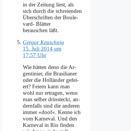
in der Zei­tung liest, als
sich durch die schrei­en­den
Über­schrif­ten der Bou­le­
vard- Blät­ter
be­rau­schen läßt.
Gregor Keuschnig
15. Juli 2014 um
17:57 Uhr
Wie hät­ten denn die Ar­
gen­ti­ni­er, die Bra­si­lia­ner
oder die Hol­län­der ge­fei­
ert? Fei­ern kann man
wohl nur er­tra­gen, wenn
man sel­ber drin­steckt, an­
dern­falls sind die an­de­ren
im­mer »doof«. Ken­ne ich
vom Kar­ne­val. Und den
Kar­ne­val in Rio fin­den