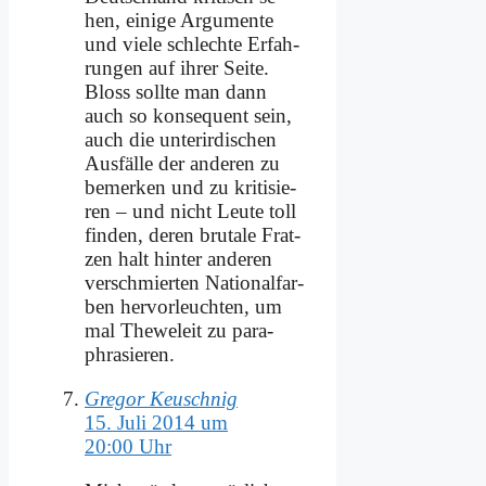
hen, ei­ni­ge Ar­gu­men­te
und vie­le schlech­te Er­fah­
run­gen auf ih­rer Sei­te.
Bloss soll­te man dann
auch so kon­se­quent sein,
auch die un­ter­ir­di­schen
Aus­fäl­le der an­de­ren zu
be­mer­ken und zu kri­ti­sie­
ren – und nicht Leu­te toll
fin­den, de­ren bru­ta­le Frat­
zen halt hin­ter an­de­ren
ver­schmier­ten Na­tio­nal­far­
ben her­vor­leuch­ten, um
mal The­we­leit zu pa­ra­
phra­sie­ren.
Gregor Keuschnig
15. Juli 2014 um
20:00 Uhr