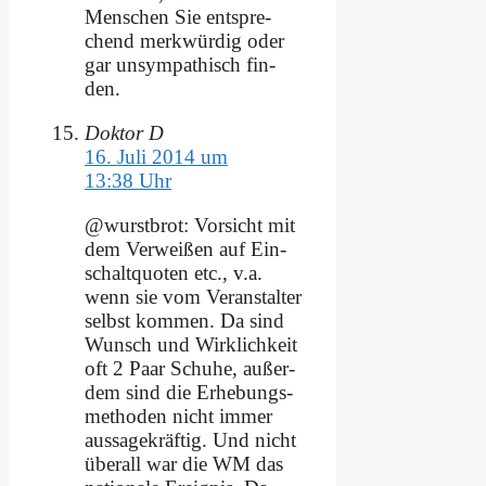
Men­schen Sie ent­spre­
chend merk­wür­dig oder
gar un­sym­pa­thisch fin­
den.
Doktor D
16. Juli 2014 um
13:38 Uhr
@wurstbrot: Vor­sicht mit
dem Ver­wei­ßen auf Ein­
schalt­quo­ten etc., v.a.
wenn sie vom Ver­an­stal­ter
selbst kom­men. Da sind
Wunsch und Wirk­lich­keit
oft 2 Paar Schu­he, au­ßer­
dem sind die Er­he­bungs­
me­tho­den nicht im­mer
aus­sa­ge­kräf­tig. Und nicht
über­all war die WM das