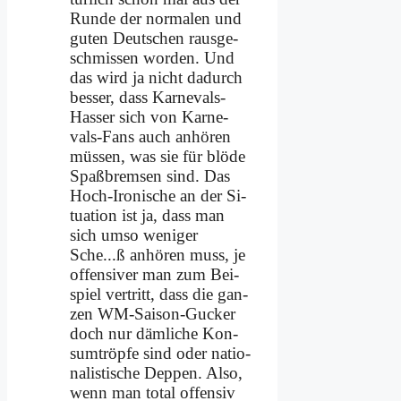
Run­de der nor­ma­len und
gu­ten Deut­schen raus­ge­
schmis­sen wor­den. Und
das wird ja nicht da­durch
bes­ser, dass Kar­ne­vals-
Has­ser sich von Kar­ne­
vals-Fans auch an­hö­ren
müs­sen, was sie für blö­de
Spaß­brem­sen sind. Das
Hoch-Iro­ni­sche an der Si­
tua­ti­on ist ja, dass man
sich um­so we­ni­ger
Sche...ß an­hö­ren muss, je
of­fen­si­ver man zum Bei­
spiel ver­tritt, dass die gan­
zen WM-Sai­son-Gucker
doch nur däm­li­che Kon­
sum­tröp­fe sind oder na­tio­
na­li­sti­sche Dep­pen. Al­so,
wenn man to­tal of­fen­siv