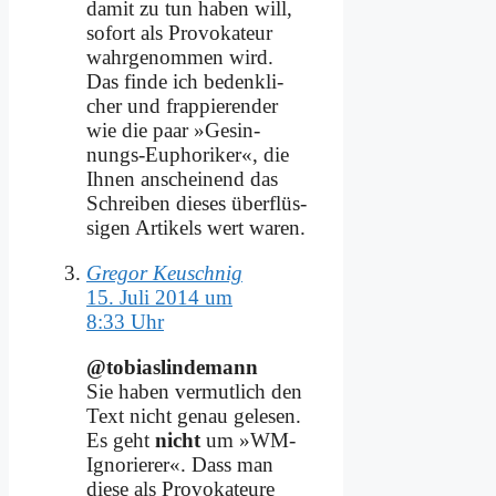
da­mit zu tun ha­ben will,
so­fort als Pro­vo­ka­teur
wahr­ge­nom­men wird.
Das fin­de ich be­denk­li­
cher und frap­pie­ren­der
wie die paar »Ge­sin­
nungs-Eu­pho­ri­ker«, die
Ih­nen an­schei­nend das
Schrei­ben die­ses über­flüs­
si­gen Ar­ti­kels wert wa­ren.
Gregor Keuschnig
15. Juli 2014 um
8:33 Uhr
@tobiaslindemann
Sie ha­ben ver­mut­lich den
Text nicht ge­nau ge­le­sen.
Es geht
nicht
um »WM-
Igno­rie­rer«. Dass man
die­se als Pro­vo­ka­teu­re