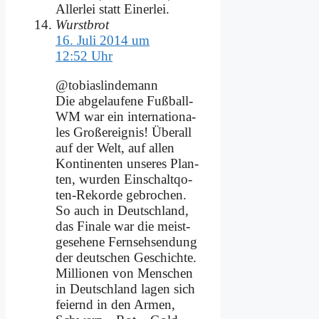
Allerlei statt Einerlei.
Wurstbrot
16. Juli 2014 um
12:52 Uhr
@tobiaslindemann
Die ab­ge­lau­fe­ne Fuß­ball-
WM war ein in­ter­na­tio­na­
les Groß­ereig­nis! Über­all
auf der Welt, auf al­len
Kon­ti­nen­ten un­se­res Plan­
ten, wur­den Ein­schalt­qo­
ten-Re­kor­de ge­bro­chen.
So auch in Deutsch­land,
das Fi­na­le war die meist­
ge­se­he­ne Fern­seh­sen­dung
der deut­schen Ge­schich­te.
Mil­lio­nen von Men­schen
in Deutsch­land la­gen sich
fei­ernd in den Ar­men,