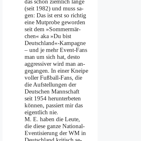
das schon ziem­lich lan­ge
(seit 1982) und muss sa­
gen: Das ist erst so rich­tig
ei­ne Mut­pro­be ge­wor­den
seit dem »Som­mer­mär­
chen« aka »Du bist
Deutschland«-Kampagne
– und je mehr Event-Fans
man um sich hat, de­sto
ag­gres­si­ver wird man an­
ge­gan­gen. In ei­ner Knei­pe
vol­ler Fuß­ball-Fans, die
die Auf­stel­lun­gen der
Deut­schen Mann­schaft
seit 1954 her­un­ter­be­ten
kön­nen, pas­siert mir das
ei­gent­lich nie.
M. E. ha­ben die Leu­te,
die die­se gan­ze Na­tio­nal-
Even­ti­sie­rung der WM in
Deutsch­land kri­tisch se­