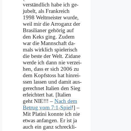
ver­ständ­lich ha­be ich ge­
ju­belt, als Frank­reich
1998 Welt­mei­ster wur­de,
weil mir die Ar­ro­ganz der
Bra­si­lia­ner ge­hö­rig auf
den Keks ging. Zu­dem
war die Mann­schaft da­
mals wirk­lich spie­le­risch
die be­ste der Welt. Zi­dane
wer­de ich dann nie ver­zei­
hen, dass er sich 2006 zu
dem Kopf­stoss hat hin­rei­
ssen las­sen und da­mit aus­
ge­rech­net Ita­li­en den Sieg
er­leich­tert hat. [Ita­li­en
geht NIE!!! –
Nach dem
Be­trug vom 7:1‑Spiel
!] –
Mit Pla­ti­ni konn­te ich nie
et­was an­fan­gen. Er ist ja
auch ein ganz schreck­li­