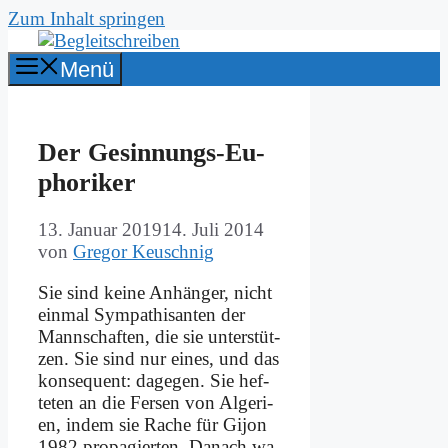
Zum Inhalt springen
Menü
Der Ge­sin­nungs-Eu­
pho­ri­ker
13. Januar 2019
14. Juli 2014
von
Gregor Keuschnig
Sie sind kei­ne An­hän­ger, nicht
ein­mal Sym­pa­thi­san­ten der
Mann­schaf­ten, die sie un­ter­stüt­
zen. Sie sind nur ei­nes, und das
kon­se­quent: da­ge­gen. Sie hef­
te­ten an die Fer­sen von Al­ge­ri­
en, in­dem sie Ra­che für Gi­jon
1982 pro­pa­gier­ten. Da­nach wa­