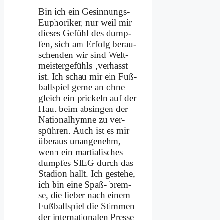
Bin ich ein Ge­sin­nungs-
Eu­pho­ri­ker, nur weil mir
die­ses Ge­fühl des dump­
fen, sich am Er­folg be­rau­
schen­den wir sind Welt­
mei­ster­ge­fühls ‚ver­hasst
ist. Ich schau mir ein Fuß­
ball­spiel ger­ne an oh­ne
gleich ein prickeln auf der
Haut beim ab­sin­gen der
Na­tio­nal­hym­ne zu ver­
spüh­ren. Auch ist es mir
über­aus un­an­ge­nehm,
wenn ein mar­tia­li­sches
dump­fes SIEG durch das
Sta­di­on hallt. Ich ge­ste­he,
ich bin ei­ne Spaß- brem­
se, die lie­ber nach ei­nem
Fuß­ball­spiel die Stim­men
der in­ter­na­tio­na­len Pres­se