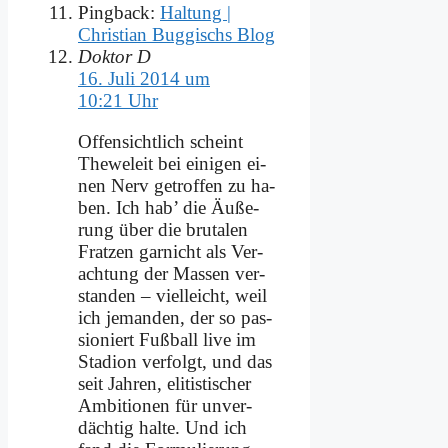
Pingback:
Haltung |
Christian Buggischs Blog
Doktor D
16. Juli 2014 um
10:21 Uhr
Of­fen­sicht­lich scheint
The­we­leit bei ei­ni­gen ei­
nen Nerv ge­trof­fen zu ha­
ben. Ich hab’ die Äu­ße­
rung über die bru­ta­len
Frat­zen gar­nicht als Ver­
ach­tung der Mas­sen ver­
stan­den – viel­leicht, weil
ich je­man­den, der so pas­
sio­niert Fuß­ball live im
Sta­di­on ver­folgt, und das
seit Jah­ren, eli­ti­sti­scher
Am­bi­tio­nen für un­ver­
däch­tig hal­te. Und ich