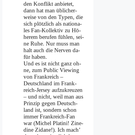
den Kon­flikt an­bie­tet,
dann hat man üb­li­cher­
wei­se von den Ty­pen, die
sich plötz­lich als na­tio­na­
les Fan-Kol­lek­tiv zu Hö­
he­rem be­ru­fen füh­len, sei­
ne Ru­he. Nur muss man
halt auch die Ner­ven da­
für ha­ben.
Und es ist nicht ganz oh­
ne, zum Pu­blic Vie­w­ing
von Frank­reich –
Deutsch­land im Frank­
reich-Jer­sey auf­zu­kreu­zen
– und nicht, weil man aus
Prin­zip ge­gen Deutsch­
land ist, son­dern schon
im­mer Frank­reich-Fan
war (Mi­chel Pla­ti­ni! Zi­ne­
di­ne Zi­dane!). Ich mach’