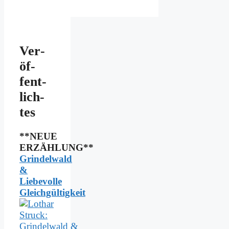
Ver­
öf­
fent­
lich­
tes
**NEUE
ERZÄHLUNG**
Grindelwald
&
Liebevolle
Gleichgültigkeit