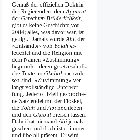
Ge­mäß der of­fi­zi­el­len Dok­trin
der Re­gie­ren­den, dem
Ap­pa­rat
der
Ge­rech­ten Brüder­lichkeit
,
gibt es kei­ne Ge­schich­te vor
2084; al­les, was da­vor war, ist
ge­tilgt. Da­mals wur­de
Abi
, der
»Ent­sand­te« von
Yö­l­ah
er­
leuch­tet und die Re­li­gi­on mit
dem Na­men »Zustim­mung«
be­grün­det, de­ren ge­set­zes­ähn­li­
che Tex­te im
Gka­bul
nach­zu­le­
sen sind. »Zu­stim­mung« ver­
langt voll­stän­di­ge Un­ter­wer­
fung. Je­der of­fi­zi­ell ge­spro­che­
ne Satz en­det mit der Flos­kel,
die
Yö­l­ah
und
Abi
hoch­le­ben
und den
Gka­bul
prei­sen las­sen.
Da­bei hat nie­mand
Abi
je­mals
ge­se­hen und doch ist er im­mer
und über­all prä­sent. Er wird