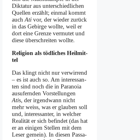
Dik­ta­tur aus un­ter­schied­li­chen
Quel­len er­zählt; ein­mal kommt
auch
Ati
vor, der wie­der zu­rück
in das Ge­bir­ge woll­te, weil er
dort ei­ne Gren­ze ver­mu­tet und
die­se über­schrei­ten woll­te.
Re­li­gi­on als töd­li­ches Heil­mit­
tel
Das klingt nicht nur ver­wir­rend
– es ist auch so. Am in­ter­es­san­
ten sind noch die in Pa­ra­noia
aus­ufern­den Vor­stel­lun­gen
Ati
s, der ir­gend­wann nicht
mehr weiss, was er glau­ben soll
und, in­ter­es­san­ter, in wel­cher
Rea­li­tät er sich be­fin­det (das hat
er an ei­ni­gen Stel­len mit dem
Le­ser ge­mein). In die­sen Pas­sa­