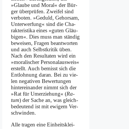
»Glau­be und Mo­ral« der Bür­
ger über­prü­fen. Zwei­fel sind
ver­bo­ten. »Ge­duld, Ge­hor­sam,
Un­ter­wer­fung« sind die Cha­
rak­te­ri­sti­ka ei­nes »gu­ten Gläu­
bi­gen«. Dies muss man stän­dig
be­wei­sen, Fra­gen be­ant­wor­ten
und auch Selbst­kri­tik üben.
Nach den Re­sul­ta­ten wird ein
»mo­ra­li­scher Per­so­nal­aus­weis«
er­stellt. Auch be­misst sich die
Ent­loh­nung dar­an. Bei zu vie­
len ne­ga­ti­ven Be­wer­tun­gen
hin­ter­ein­an­der nimmt sich der
»Rat für Um­er­zie­hung« (
Ra­
tum
) der Sa­che an, was gleich­
be­deu­tend ist mit ewi­gem Ver­
schwin­den.
Al­le tra­gen ei­ne Ein­heits­klei­