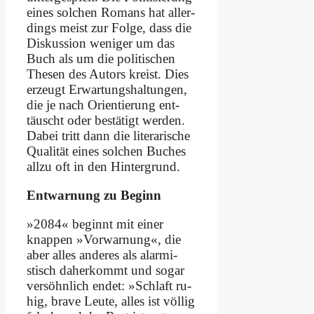
ei­nes sol­chen Ro­mans hat al­ler­
dings meist zur Fol­ge, dass die
Dis­kus­si­on we­ni­ger um das
Buch als um die po­li­ti­schen
The­sen des Au­tors kreist. Dies
er­zeugt Er­war­tungs­hal­tun­gen,
die je nach Ori­en­tie­rung ent­
täuscht oder be­stä­tigt wer­den.
Da­bei tritt dann die li­te­ra­ri­sche
Qua­li­tät ei­nes sol­chen Bu­ches
all­zu oft in den Hin­ter­grund.
Ent­war­nung zu Be­ginn
»2084« be­ginnt mit ei­ner
knap­pen »Vor­war­nung«, die
aber al­les an­de­res als alar­mi­
stisch da­her­kommt und so­gar
ver­söhn­lich en­det: »Schlaft ru­
hig, bra­ve Leu­te, al­les ist völ­lig