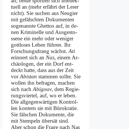
an; bei­de spor­nen sich in­tel­lek­
tu­ell an (mehr er­fährt der Le­ser
nicht). Sie su­chen aus Neu­gier
mit ge­fälsch­ten Do­ku­men­ten
so­ge­nann­te Ghet­tos auf, in de­
nen Kri­mi­nel­le und Aus­ge­sto­
sse­ne ein mehr oder we­ni­ger
gott­lo­ses Le­ben füh­ren. Ihr
For­schungs­drang wächst.
Ati
er­in­nert sich an
Nas
, ei­nem Ar­
chäo­lo­gen, der ein Dorf ent­
deckt hat­te, dass aus der Zeit
vor
Abi­stan
stam­men soll­te. Sie
wol­len ihn be­fra­gen, ma­chen
sich nach
Abigouv
, dem Re­gie­
rungs­vier­tel, auf, wo er le­ben.
Die all­ge­gen­wär­ti­gen Kon­trol­
len kon­tern sie mit Bü­ro­kra­tie.
Sie fäl­schen Do­ku­men­te, die
mit Stem­peln über­sät sind.
Aber schon die Fra­ge nach Nas