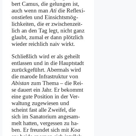
bert Ca­mus, die ge­lun­gen ist,
auch wenn man
Ati
die Re­fle­xi­
ons­tie­fen und Ein­sichts­mög­
lich­kei­ten, die er zwi­schen­zeit­
lich an den Tag legt, nicht ganz
glaubt, zu­mal er dann plötz­lich
wie­der reich­lich na­iv wirkt.
Schließ­lich wird er als ge­heilt
ent­las­sen und in die Haupt­stadt
zu­rück­ge­führt. Aber­mals wird
die ma­ro­de In­fra­struk­tur von
Abi­stan
zum The­ma – die Rei­
se dau­ert ein Jahr. Er be­kommt
ei­ne gu­te Po­si­ti­on in der Ver­
wal­tung zu­ge­wie­sen und
scheint fast al­le Zwei­fel, die
sich im Sa­na­to­ri­um an­ge­sam­
melt hat­ten, ver­ges­sen zu ha­
ben. Er freun­det sich mit
Koa