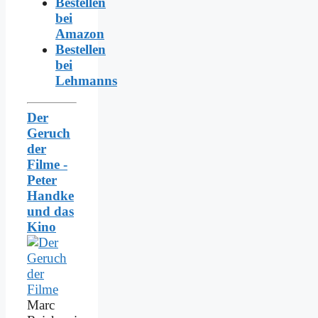
Bestellen
bei
Amazon
Bestellen
bei
Lehmanns
Der
Geruch
der
Filme -
Peter
Handke
und das
Kino
Marc