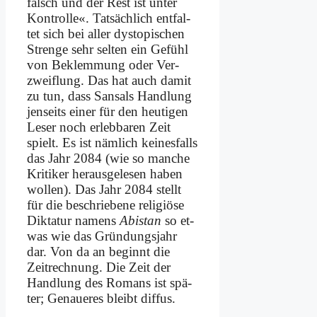
falsch und der Rest ist un­ter
Kon­trol­le«. Tat­säch­lich ent­fal­
tet sich bei al­ler dys­to­pi­schen
Stren­ge sehr sel­ten ein Ge­fühl
von Be­klem­mung oder Ver­
zweif­lung. Das hat auch da­mit
zu tun, dass San­sals Hand­lung
jen­seits ei­ner für den heu­ti­gen
Le­ser noch er­leb­ba­ren Zeit
spielt. Es ist näm­lich kei­nes­falls
das Jahr 2084 (wie so man­che
Kri­ti­ker her­aus­ge­le­sen ha­ben
wol­len). Das Jahr 2084 stellt
für die be­schrie­be­ne re­li­giö­se
Dik­ta­tur na­mens
Abi­stan
so et­
was wie das Grün­dungs­jahr
dar. Von da an be­ginnt die
Zeit­rech­nung. Die Zeit der
Hand­lung des Ro­mans ist spä­
ter; Ge­naue­res bleibt dif­fus.