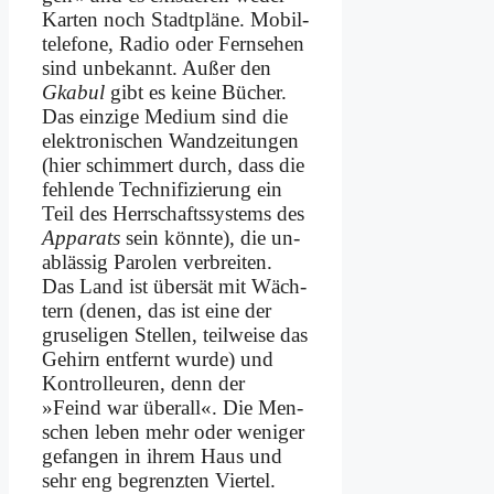
Kar­ten noch Stadt­plä­ne. Mo­bil­
te­le­fo­ne, Ra­dio oder Fern­se­hen
sind un­be­kannt. Au­ßer den
Gka­bul
gibt es kei­ne Bü­cher.
Das ein­zi­ge Me­di­um sind die
elek­tro­ni­schen Wand­zei­tun­gen
(hier schim­mert durch, dass die
feh­len­de Tech­ni­fi­zie­rung ein
Teil des Herr­schafts­sy­stems des
Ap­pa­rats
sein könn­te), die un­
ab­läs­sig Pa­ro­len ver­brei­ten.
Das Land ist über­sät mit Wäch­
tern (de­nen, das ist ei­ne der
gru­se­li­gen Stel­len, teil­wei­se das
Ge­hirn ent­fernt wur­de) und
Kon­trol­leu­ren, denn der
»Feind war über­all«. Die Men­
schen le­ben mehr oder we­ni­ger
ge­fan­gen in ih­rem Haus und
sehr eng be­grenz­ten Vier­tel.