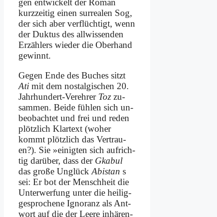
gen ent­wickelt der Ro­man
kurz­zei­tig ei­nen sur­rea­len Sog,
der sich aber ver­flüch­tigt, wenn
der Duk­tus des all­wis­sen­den
Er­zäh­lers wie­der die Ober­hand
ge­winnt.
Ge­gen En­de des Bu­ches sitzt
Ati
mit dem nost­al­gi­schen 20.
Jahr­hun­dert-Ver­eh­rer
Toz
zu­
sam­men. Bei­de füh­len sich un­
be­ob­ach­tet und frei und re­den
plötz­lich Klar­text (wo­her
kommt plötz­lich das Ver­trau­
en?). Sie »ei­nig­ten sich auf­rich­
tig dar­über, dass der
Gka­bul
das gro­ße Un­glück
Abi­stan
s
sei: Er bot der Mensch­heit die
Un­ter­wer­fung un­ter die hei­lig­
ge­spro­che­ne Igno­ranz als Ant­
wort auf die der Lee­re in­hä­ren­