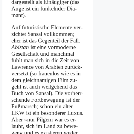
dar­ge­stellt als Ein­äu­gi­ger (das
Au­ge ist ein fun­keln­der Dia­
mant).
Auf fu­tu­ri­sti­sche Ele­men­te ver­
zich­tet San­sal voll­kom­men;
eher ist das Ge­gen­teil der Fall.
Abi­stan
ist ei­ne vor­mo­der­ne
Ge­sell­schaft und manch­mal
fühlt man sich in die Zeit von
Law­rence von Ara­bi­en zu­rück­
ver­setzt (so frau­en­los wie es in
dem gleich­na­mi­gen Film zu­
geht ist auch weit­ge­hend das
Buch von San­sal). Die vor­herr­
schen­de Fort­be­we­gung ist der
Fuß­marsch; schon ein al­ter
LKW ist ein be­son­de­rer Lu­xus.
Aber »nur Pil­gern war es er­
laubt, sich im Land zu be­we­
gen« und es exi­stie­ren we­der