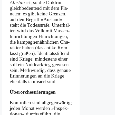
Abi­stan
ist, so die Dok­trin,
gleich­be­deu­tend mit dem Pla­
ne­ten; es gibt kei­ne Gren­zen,
auf den Be­griff »Aus­land«
steht die To­des­stra­fe. Un­ter­hal­
ten wird das Volk mit Mas­sen­
hin­rich­tun­gen Hin­rich­tun­gen,
die kam­pa­gnen­ähn­li­chen Cha­
rak­ter ha­ben (das an­ti­ke Rom
lässt grü­ßen). Iden­ti­täts­stif­tend
sind Krie­ge; min­de­stens ei­ner
soll ein Nu­kle­ar­krieg ge­we­sen
sein. Merk­wür­dig, dass ge­naue
Er­in­ne­run­gen an die Krie­ge
eben­falls ta­bui­siert sind.
Über­or­che­strie­run­gen
Kon­trol­len sind all­ge­gen­wär­tig;
je­den Mo­nat wer­den »In­spek­
tio­nen« durch­ge­führt, die