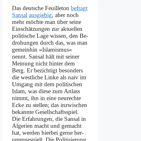
Das deut­sche Feuil­le­ton
be­fragt
San­sal
aus­gie­big
, aber noch
mehr möch­te man über sei­ne
Ein­schät­zun­gen zur ak­tu­el­len
po­li­ti­sche La­ge wis­sen, den Be­
dro­hun­gen durch das, was man
ge­mein­hin »Is­la­mis­mus«
nennt. San­sal hält mit sei­ner
Mei­nung nicht hin­ter dem
Berg. Er be­zich­tigt be­son­ders
die west­li­che Lin­ke als na­iv im
Um­gang mit dem po­li­ti­schen
Is­lam, was die­se zum An­lass
nimmt, ihn in ei­ne neu­rech­te
Ecke zu stel­len; das in­zwi­schen
be­kann­te Ge­sell­schafts­spiel.
Die Er­fah­run­gen, die San­sal in
Al­ge­ri­en macht und ge­macht
hat, wer­den hier­bei ger­ne her­
un­ter­ge­spielt. Die Po­li­ti­sie­rung