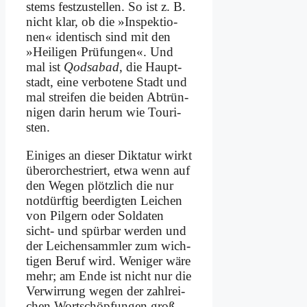
stems fest­zu­stel­len. So ist z. B.
nicht klar, ob die »In­spek­tio­
nen« iden­tisch sind mit den
»Hei­li­gen Prü­fun­gen«. Und
mal ist
Qods­a­bad
, die Haupt­
stadt, ei­ne ver­bo­te­ne Stadt und
mal strei­fen die bei­den Ab­trün­
ni­gen dar­in her­um wie Tou­ri­
sten.
Ei­ni­ges an die­ser Dik­ta­tur wirkt
über­or­che­striert, et­wa wenn auf
den We­gen plötz­lich die nur
not­dürf­tig be­er­dig­ten Lei­chen
von Pil­gern oder Sol­da­ten
sicht- und spür­bar wer­den und
der Lei­chen­samm­ler zum wich­
ti­gen Be­ruf wird. We­ni­ger wä­re
mehr; am En­de ist nicht nur die
Ver­wir­rung we­gen der zahl­rei­
chen Wort­schöp­fun­gen groß,