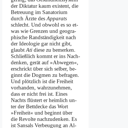
der Dik­ta­tur kaum exi­stent, die
Be­treu­ung im Sa­na­to­ri­um
durch Ärz­te des
Ap­pa­rats
schlecht. Und ob­wohl es so et­
was wie Gren­zen und geo­gra­
phi­sche Rand­stän­dig­keit nach
der Ideo­lo­gie gar nicht gibt,
glaubt
Ati
die­se zu be­mer­ken.
Schließ­lich kommt er ins Nach­
den­ken, ge­rät auf »Ab­we­gen«,
er­schrickt über sich sel­ber, be­
ginnt die Dog­men zu be­fra­gen.
Und plötz­lich ist die Frei­heit
vor­han­den, wahr­zu­neh­men,
dass er nicht frei ist. Ei­nes
Nachts flü­stert er heim­lich un­
ter der Bett­decke das Wort
»Frei­heit« und be­ginnt über
die Re­vol­te nach­zu­den­ken. Es
ist San­sals Ver­beu­gung an Al­