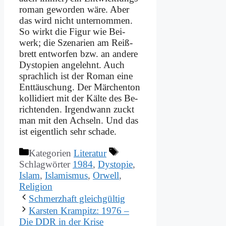
ro­man ge­wor­den wä­re. Aber
das wird nicht un­ter­nom­men.
So wirkt die Fi­gur wie Bei­
werk; die Sze­na­ri­en am Reiß­
brett ent­wor­fen bzw. an an­de­re
Dys­to­pien an­ge­lehnt. Auch
sprach­lich ist der Ro­man ei­ne
Ent­täu­schung. Der Mär­chen­ton
kol­li­diert mit der Käl­te des Be­
rich­ten­den. Ir­gend­wann zuckt
man mit den Ach­seln. Und das
ist ei­gent­lich sehr scha­de.
Kategorien
Literatur
Schlagwörter
1984
,
Dystopie
,
Islam
,
Islamismus
,
Orwell
,
Religion
Schmerz­haft gleich­gül­tig
Kar­sten Kram­pitz: 1976 –
Die DDR in der Kri­se