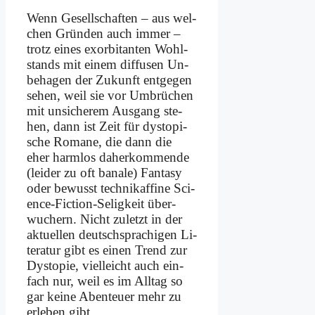
Wenn Ge­sell­schaf­ten – aus wel­
chen Grün­den auch im­mer –
trotz ei­nes ex­or­bi­tan­ten Wohl­
stands mit ei­nem dif­fu­sen Un­
be­ha­gen der Zu­kunft ent­ge­gen
se­hen, weil sie vor Um­brü­chen
mit un­si­che­rem Aus­gang ste­
hen, dann ist Zeit für dys­to­pi­
sche Ro­ma­ne, die dann die
eher harm­los da­her­kom­men­de
(lei­der zu oft ba­na­le) Fan­ta­sy
oder be­wusst tech­nik­af­fi­ne Sci­
ence-Fic­tion-Se­lig­keit über­
wuchern. Nicht zu­letzt in der
ak­tu­el­len deutsch­spra­chi­gen Li­
te­ra­tur gibt es ei­nen Trend zur
Dys­to­pie, viel­leicht auch ein­
fach nur, weil es im All­tag so
gar kei­ne Aben­teu­er mehr zu
er­le­ben gibt.