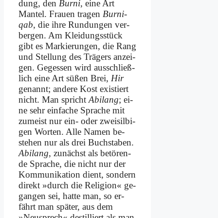
dung, den
Bur­ni
, ei­ne Art
Man­tel. Frau­en tra­gen
Bur­ni­
qab
, die ih­re Run­dun­gen ver­
ber­gen. Am Klei­dungs­stück
gibt es Mar­kie­run­gen, die Rang
und Stel­lung des Trä­gers an­zei­
gen. Ge­ges­sen wird aus­schließ­
lich ei­ne Art sü­ßen Brei,
Hir
ge­nannt; an­de­re Kost exi­stiert
nicht. Man spricht
Abil­ang
; ei­
ne sehr ein­fa­che Spra­che mit
zu­meist nur ein- oder zwei­sil­bi­
gen Wor­ten. Al­le Na­men be­
stehen nur als drei Buch­sta­ben.
Abil­ang
, zu­nächst als be­tö­ren­
de Spra­che, die nicht nur der
Kom­mu­ni­ka­ti­on dient, son­dern
di­rekt »durch die Re­li­gi­on« ge­
gan­gen sei, hat­te man, so er­
fährt man spä­ter, aus dem
»Neu­sprech« de­stil­liert als man