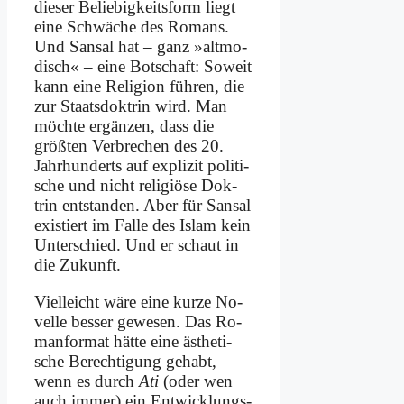
die­ser Be­lie­big­keits­form liegt
ei­ne Schwä­che des Ro­mans.
Und San­sal hat – ganz »alt­mo­
disch« – ei­ne Bot­schaft: So­weit
kann ei­ne Re­li­gi­on füh­ren, die
zur Staats­dok­trin wird. Man
möch­te er­gän­zen, dass die
größ­ten Ver­bre­chen des 20.
Jahr­hun­derts auf ex­pli­zit po­li­ti­
sche und nicht re­li­giö­se Dok­
trin ent­stan­den. Aber für San­sal
exi­stiert im Fal­le des Is­lam kein
Un­ter­schied. Und er schaut in
die Zu­kunft.
Viel­leicht wä­re ei­ne kur­ze No­
vel­le bes­ser ge­we­sen. Das Ro­
man­for­mat hät­te ei­ne äs­the­ti­
sche Be­rech­ti­gung ge­habt,
wenn es durch
Ati
(oder wen
auch im­mer) ein Ent­wick­lungs­