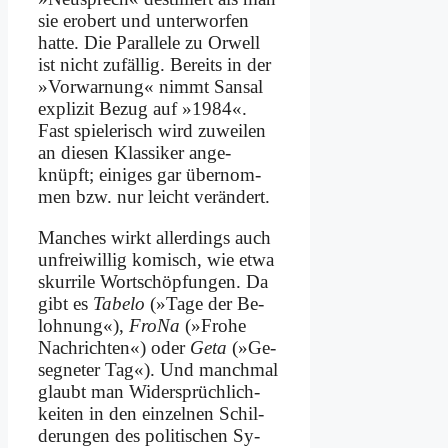
sie er­obert und un­ter­wor­fen
hat­te. Die Par­al­le­le zu Or­well
ist nicht zu­fäl­lig. Be­reits in der
»Vor­war­nung« nimmt San­sal
ex­pli­zit Be­zug auf »1984«.
Fast spie­le­risch wird zu­wei­len
an die­sen Klas­si­ker an­ge­
knüpft; ei­ni­ges gar über­nom­
men bzw. nur leicht ver­än­dert.
Man­ches wirkt al­ler­dings auch
un­frei­wil­lig ko­misch, wie et­wa
skur­ri­le Wort­schöp­fun­gen. Da
gibt es
Ta­be­lo
(»Ta­ge der Be­
loh­nung«),
FroNa
(»Fro­he
Nach­rich­ten«) oder
Ge­ta
(»Ge­
seg­ne­ter Tag«). Und manch­mal
glaubt man Wi­der­sprüch­lich­
kei­ten in den ein­zel­nen Schil­
de­run­gen des po­li­ti­schen Sy­