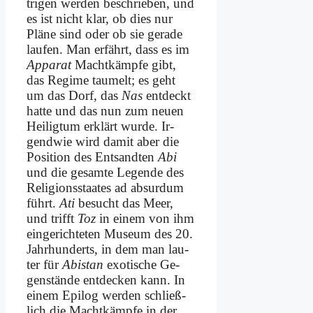
tri­gen wer­den be­schrie­ben, und
es ist nicht klar, ob dies nur
Plä­ne sind oder ob sie ge­ra­de
lau­fen. Man er­fährt, dass es im
Ap­pa­rat
Macht­kämpfe gibt,
das Re­gime tau­melt; es geht
um das Dorf, das
Nas
ent­deckt
hat­te und das nun zum neu­en
Hei­lig­tum er­klärt wur­de. Ir­
gend­wie wird da­mit aber die
Po­si­ti­on des Ent­sand­ten
Abi
und die ge­sam­te Le­gen­de des
Re­li­gi­ons­staa­tes ad ab­sur­dum
führt.
Ati
be­sucht das Meer,
und trifft
Toz
in ei­nem von ihm
ein­ge­rich­te­ten Mu­se­um des 20.
Jahr­hun­derts, in dem man lau­
ter für
Abi­stan
exo­ti­sche Ge­
gen­stän­de ent­decken kann. In
ei­nem Epi­log wer­den schließ­
lich die Macht­kämp­fe in der