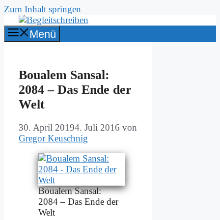
Zum Inhalt springen
Menü
Boua­lem San­sal:
2084 – Das En­de der
Welt
30. April 2019
4. Juli 2016
von
Gregor Keuschnig
Boua­lem San­sal:
2084 – Das En­de der
Welt