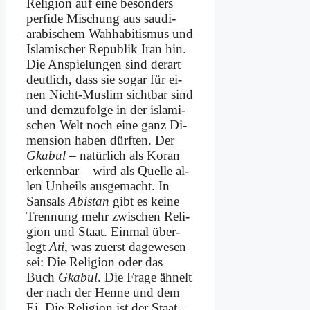
Religion auf ei­ne be­son­ders
per­fi­de Mi­schung aus sau­di-
ara­bi­schem Wah­ha­bi­tis­mus und
Is­la­mi­scher Re­pu­blik Iran hin.
Die An­spie­lun­gen sind der­art
deut­lich, dass sie so­gar für ei­
nen Nicht-Mus­lim sicht­bar sind
und dem­zu­fol­ge in der is­la­mi­
schen Welt noch ei­ne ganz Di­
men­si­on ha­ben dürf­ten. Der
Gka­bul
– na­tür­lich als Ko­ran
er­kenn­bar – wird als Quel­le al­
len Un­heils aus­ge­macht. In
San­sals
Abi­stan
gibt es kei­ne
Tren­nung mehr zwi­schen Re­li­
gi­on und Staat. Ein­mal über­
legt
Ati
, was zu­erst da­ge­we­sen
sei: Die Re­li­gi­on oder das
Buch
Gka­bul
. Die Fra­ge äh­nelt
der nach der Hen­ne und dem
Ei. Die Re­li­gi­on ist der Staat –