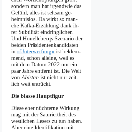
son­dern man hat ir­gend­wie das
Ge­fühl, al­les ist selt­sam ge­
heim­nis­los. Da wirkt so man­
che Kaf­ka-Er­zäh­lung dank ih­
rer Sub­ti­li­tät ein­dring­li­cher.
Und Hou­el­le­becqs Sze­na­rio der
bei­den Präsi­dentenkandidaten
in
»Un­ter­wer­fung«
ist be­klem­
mend, schon al­lei­ne, weil es
mit dem Da­tum 2022 nur ein
paar Jah­re ent­fernt ist. Die Welt
von
Abi­stan
ist nicht nur zeit­
lich weit ent­rückt.
Die blas­se Haupt­fi­gur
Die­se eher nüch­ter­ne Wir­kung
mag mit der Sa­tu­riert­heit des
west­li­chen Le­sers zu tun ha­ben.
Aber ei­ne Iden­ti­fi­ka­ti­on mit