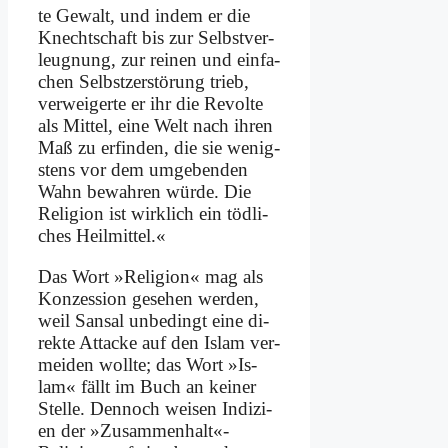
te Ge­walt, und in­dem er die
Knecht­schaft bis zur Selbst­ver­
leug­nung, zur rei­nen und ein­fa­
chen Selbst­zer­stö­rung trieb,
ver­wei­ger­te er ihr die Re­vol­te
als Mit­tel, ei­ne Welt nach ih­ren
Maß zu er­fin­den, die sie we­nig­
stens vor dem um­ge­ben­den
Wahn be­wah­ren wür­de. Die
Re­li­gi­on ist wirk­lich ein töd­li­
ches Heil­mit­tel.«
Das Wort »Re­li­gi­on« mag als
Kon­zes­si­on ge­se­hen wer­den,
weil San­sal un­be­dingt ei­ne di­
rek­te At­tacke auf den Is­lam ver­
mei­den woll­te; das Wort »Is­
lam« fällt im Buch an kei­ner
Stel­le. Den­noch wei­sen In­di­zi­
en der »Zusammenhalt«-