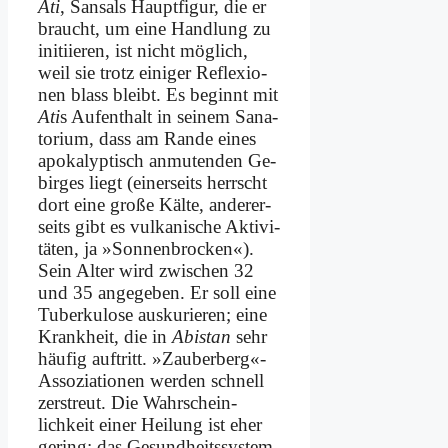
Ati
, San­sals Haupt­fi­gur, die er
braucht, um ei­ne Hand­lung zu
in­iti­ie­ren, ist nicht mög­lich,
weil sie trotz ei­ni­ger Re­fle­xio­
nen blass bleibt. Es be­ginnt mit
Ati
s Auf­ent­halt in sei­nem Sa­na­
to­ri­um, dass am Ran­de ei­nes
apo­ka­lyp­tisch an­mu­ten­den Ge­
bir­ges liegt (ei­ner­seits herrscht
dort ei­ne gro­ße Käl­te, an­de­rer­
seits gibt es vul­ka­ni­sche Ak­ti­vi­
tä­ten, ja »Son­nen­brocken«).
Sein Al­ter wird zwi­schen 32
und 35 an­ge­ge­ben. Er soll ei­ne
Tu­ber­ku­lo­se aus­ku­rie­ren; ei­ne
Krank­heit, die in
Abi­stan
sehr
häu­fig auf­tritt. »Zauberberg«-
Assoziationen wer­den schnell
zer­streut. Die Wahrschein­
lichkeit ei­ner Hei­lung ist eher
ge­ring; das Ge­sund­heits­sy­stem