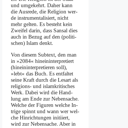
und um­ge­kehrt. Da­her kann
die Aus­re­de, die Re­li­gi­on wer­
de in­stru­men­ta­li­siert, nicht
mehr gel­ten. Es be­steht kein
Zwei­fel dar­in, dass San­sal dies
auch in Be­zug auf den (po­li­ti­
schen) Is­lam denkt.
Von die­sem Sub­text, den man
in »2084« hin­ein­in­ter­pre­tiert
(hin­ein­in­ter­pre­tie­ren soll),
»lebt« das Buch. Es ent­fal­tet
sei­ne Kraft durch die Les­art als
re­li­gi­ons- und is­lam­kri­ti­sches
Werk. Da­bei wird die Hand­
lung am En­de zur Ne­ben­sa­che.
Wel­che der Fi­gu­ren wel­che In­
tri­ge spinnt und wann wer wel­
che Hin­rich­tun­gen in­iti­iert,
wird zur Ne­ben­sa­che. Aber in