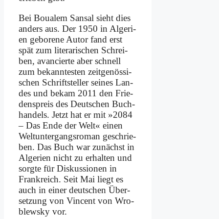
Bei Boua­lem San­sal sieht dies
an­ders aus. Der 1950 in Al­ge­ri­
en ge­bo­re­ne Au­tor fand erst
spät zum li­te­ra­ri­schen Schrei­
ben, avan­cier­te aber schnell
zum be­kann­te­sten zeit­ge­nös­si­
schen Schrift­stel­ler sei­nes Lan­
des und be­kam 2011 den Frie­
dens­preis des Deut­schen Buch­
han­dels. Jetzt hat er mit »2084
– Das En­de der Welt« ei­nen
Weltunter­gangsroman ge­schrie­
ben. Das Buch war zu­nächst in
Al­ge­ri­en nicht zu er­hal­ten und
sorg­te für Dis­kus­sio­nen in
Frank­reich. Seit Mai liegt es
auch in ei­ner deut­schen Über­
set­zung von Vin­cent von Wro­
blew­sky vor.