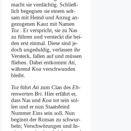
macht sie ver­däch­tig. Schließ­
lich be­geg­nen sie ei­nem selt­
sam mit Hemd und An­zug an­
ge­zo­ge­nen Kauz mit Na­men
Toz
. Er ver­spricht, sie zu Nas
zu füh­ren und ver­steckt die bei­
den erst ein­mal. Die­se sind je­
doch un­ge­dul­dig, ver­las­sen ihr
Ver­steck, fal­len auf und müs­sen
flie­hen. Da­bei ent­kommt
Ati
,
wäh­rend
Koa
ver­schwun­den
bleibt.
Toz
führt
Ati
zum Clan des
Eh­
ren­wer­ten Bri
. Hier er­fährt er,
dass Nas und
Koa
tot sein sol­
len und er nun Staats­feind
Num­mer Eins sein soll. Nun
be­ginnt der Ro­man zu schwur­
beln; Ver­schwö­run­gen und In­