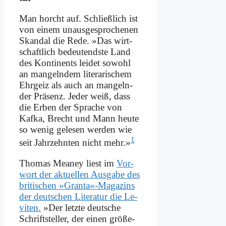
Man horcht auf. Schließ­lich ist
von ei­nem un­aus­ge­spro­che­nen
Skan­dal die Re­de. »Das wirt­
schaft­lich be­deu­tend­ste Land
des Kon­ti­nents lei­det so­wohl
an man­geln­dem li­te­ra­ri­schem
Ehr­geiz als auch an man­geln­
der Prä­senz. Je­der weiß, dass
die Er­ben der Spra­che von
Kaf­ka, Brecht und Mann heu­te
so we­nig ge­le­sen wer­den wie
1
seit Jahr­zehn­ten nicht mehr.»
Tho­mas Meaney liest im
Vor­
wort der ak­tu­el­len Aus­ga­be des
bri­ti­schen »Granta«-Magazins
der deut­schen Li­te­ra­tur die Le­
vi­ten.
»Der letz­te deut­sche
Schrift­stel­ler, der ei­nen grö­ße­