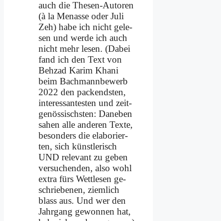
auch die The­sen-Au­toren
(à la Men­as­se oder Ju­li
Zeh) ha­be ich nicht ge­le­
sen und wer­de ich auch
nicht mehr le­sen. (Da­bei
fand ich den Text von
Behzad Ka­rim Kha­ni
beim Bach­mann­be­werb
2022 den packend­sten,
in­ter­es­san­te­sten und zeit­
ge­nös­sisch­sten: Da­ne­ben
sa­hen al­le an­de­ren Tex­te,
be­son­ders die ela­bo­rier­
ten, sich künst­le­risch
UND re­le­vant zu ge­ben
ver­su­chen­den, al­so wohl
ex­tra fürs Wett­le­sen ge­
schrie­be­nen, ziem­lich
blass aus. Und wer den
Jahr­gang ge­won­nen hat,