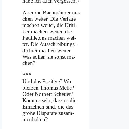
ha­be ich auch ver­ges­sen.)
Aber die Bach­män­ner ma­
chen wei­ter. Die Ver­la­ge
ma­chen wei­ter, die Kri­ti­
ker ma­chen wei­ter, die
Feuil­le­tons ma­chen wei­
ter. Die Aus­schrei­bungs­
dich­ter ma­chen wei­ter.
Was sol­len sie sonst ma­
chen?
***
Und das Po­si­ti­ve? Wo
blei­ben Tho­mas Mel­le?
Oder Nor­bert Scheu­er?
Kann es sein, dass es die
Ein­zel­nen sind, die das
gro­ße Dis­pa­ra­te zu­sam­
men­hal­ten?