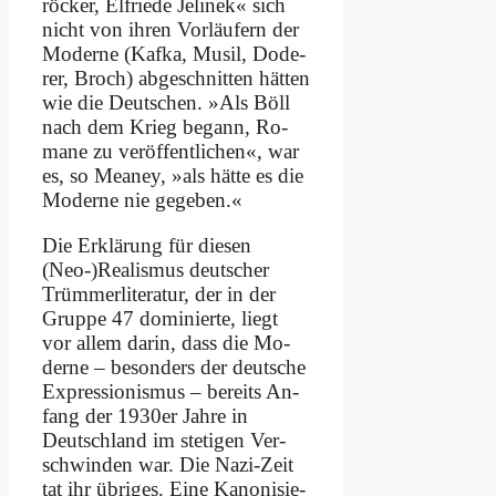
röcker, El­frie­de Je­li­nek« sich
nicht von ih­ren Vor­läu­fern der
Mo­der­ne (Kaf­ka, Mu­sil, Do­de­
rer, Broch) ab­ge­schnit­ten hät­ten
wie die Deut­schen. »Als Böll
nach dem Krieg be­gann, Ro­
ma­ne zu ver­öf­fent­li­chen«, war
es, so Meaney, »als hät­te es die
Mo­der­ne nie ge­ge­ben.«
Die Er­klä­rung für die­sen
(Neo-)Realismus deut­scher
Trüm­mer­li­te­ra­tur, der in der
Grup­pe 47 do­mi­nier­te, liegt
vor al­lem dar­in, dass die Mo­
der­ne – be­son­ders der deut­sche
Ex­pres­sio­nis­mus – be­reits An­
fang der 1930er Jah­re in
Deutsch­land im ste­ti­gen Ver­
schwin­den war. Die Na­zi-Zeit
tat ihr üb­ri­ges. Ei­ne Ka­no­ni­sie­