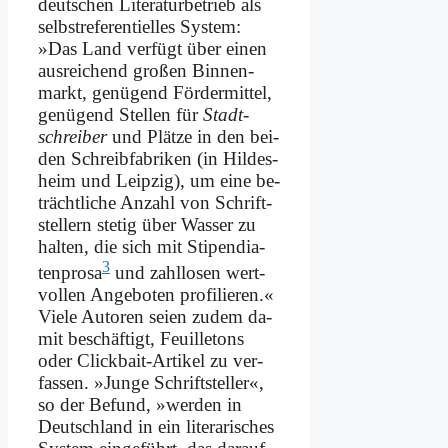
deut­schen Li­te­ra­tur­be­trieb als
selbst­re­fe­ren­ti­el­les Sy­stem:
»Das Land ver­fügt über ei­nen
aus­rei­chend gro­ßen Bin­nen­
markt, ge­nü­gend För­der­mit­tel,
ge­nü­gend Stel­len für
Stadt­
schrei­ber
und Plät­ze in den bei­
den Schreib­fa­bri­ken (in Hil­des­
heim und Leip­zig), um ei­ne be­
trächt­li­che An­zahl von Schrift­
stel­lern ste­tig über Was­ser zu
hal­ten, die sich mit Sti­pen­dia­
3
ten­pro­sa
und zahl­lo­sen wert­
vol­len An­ge­bo­ten pro­fi­lie­ren.«
Vie­le Au­toren sei­en zu­dem da­
mit be­schäf­tigt, Feuil­le­tons
oder Click­bait-Ar­ti­kel zu ver­
fas­sen. »Jun­ge Schrift­stel­ler«,
so der Be­fund, »wer­den in
Deutsch­land in ein li­te­ra­ri­sches