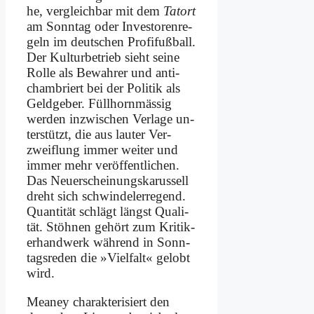
he, ver­gleich­bar mit dem
Tat­ort
am Sonn­tag oder In­ve­sto­ren­re­
geln im deut­schen Pro­fi­fuß­ball.
Der Kul­tur­be­trieb sieht sei­ne
Rol­le als Be­wah­rer und an­ti­
cham­briert bei der Po­li­tik als
Geld­ge­ber. Füll­horn­mä­ssig
wer­den in­zwi­schen Ver­la­ge un­
ter­stützt, die aus lau­ter Ver­
zweif­lung im­mer wei­ter und
im­mer mehr ver­öf­fent­li­chen.
Das Neu­erschei­nungs­ka­rus­sell
dreht sich schwin­del­erre­gend.
Quan­ti­tät schlägt längst Qua­li­
tät. Stöh­nen ge­hört zum Kri­ti­k­
er­hand­werk wäh­rend in Sonn­
tags­re­den die »Viel­falt« ge­lobt
wird.
Meaney cha­rak­te­ri­siert den