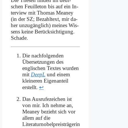
Die The­sen fin­den im deut­
schen Feuil­le­ton bis auf ein In­
ter­view mit Tho­mas Meaney
(in der SZ; Be­zahl­text, mir da­
her un­zu­gäng­lich) mei­nes Wis­
sens kei­ne Be­rück­sich­ti­gung.
Scha­de.
Die nachfolgenden
Übersetzungen des
englischen Textes wurden
mit
DeepL
und einem
kleineren Eigenanteil
erstellt.
↩
Das Ausrufezeichen ist
von mir. Ich nehme an,
Meaney bezieht sich vor
allem auf die
Literaturnobelpreisträgerin