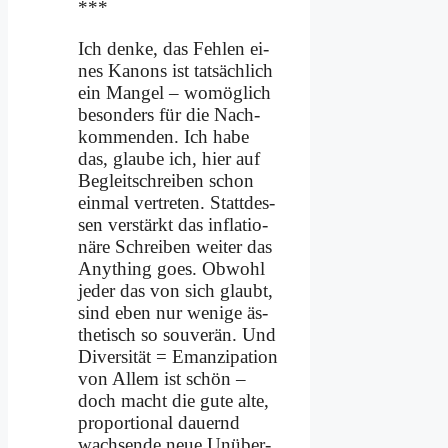
***
Ich den­ke, das Feh­len ei­
nes Ka­nons ist tat­säch­lich
ein Man­gel – wo­mög­lich
be­son­ders für die Nach­
kom­men­den. Ich ha­be
das, glau­be ich, hier auf
Be­gleit­schrei­ben schon
ein­mal ver­tre­ten. Statt­des­
sen ver­stärkt das in­fla­tio­
nä­re Schrei­ben wei­ter das
Anything goes. Ob­wohl
je­der das von sich glaubt,
sind eben nur we­ni­ge äs­
the­tisch so sou­ve­rän. Und
Di­ver­si­tät = Eman­zi­pa­ti­on
von Al­lem ist schön –
doch macht die gu­te al­te,
pro­por­tio­nal dau­ernd
wach­sen­de neue Un­über­