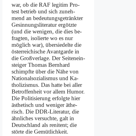
war, ob die RAF le­gi­tim Pro­
test be­trieb und sich zu­neh­
mend an be­deu­tungs­ge­tränk­ter
Ge­sin­nungs­li­te­ra­tur er­götz­te
(und die we­ni­gen, die dies be­
frag­ten, iso­lier­te wo es nur
mög­lich war), über­sie­del­te die
öster­rei­chi­sche Avant­gar­de in
die Groß­ver­la­ge. Der Sei­ten­ein­
stei­ger Tho­mas Bern­hard
schimpf­te über die Nä­he von
Na­tio­nal­so­zia­lis­mus und Ka­
tho­li­zis­mus. Das hat­te bei al­ler
Be­trof­fen­heit vor al­lem Hu­mor.
Die Po­li­ti­sie­rung er­folg­te hier
äs­the­tisch und we­ni­ger äthe­
risch. Die DDR-Li­te­ra­tur, die
ähn­li­ches ver­such­te, galt in
Deutsch­land als re­ni­tent; die
stör­te die Ge­müt­lich­keit.