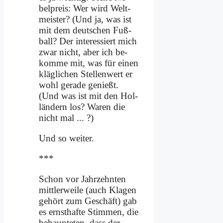
bel­preis: Wer wird Welt­
mei­ster? (Und ja, was ist
mit dem deut­schen Fuß­
ball? Der in­ter­es­siert mich
zwar nicht, aber ich be­
kom­me mit, was für ei­nen
kläg­li­chen Stel­len­wert er
wohl ge­ra­de ge­nießt.
(Und was ist mit den Hol­
län­dern los? Wa­ren die
nicht mal ... ?)
Und so wei­ter.
***
Schon vor Jahr­zehn­ten
mitt­ler­wei­le (auch Kla­gen
ge­hört zum Ge­schäft) gab
es ernst­haf­te Stim­men, die
be­haup­te­ten, dass der