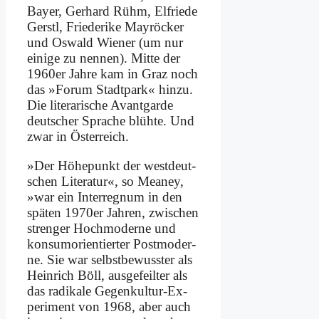
Bay­er, Ger­hard Rühm, El­frie­de
Gerstl, Frie­de­ri­ke May­röcker
und Os­wald Wie­ner (um nur
ei­ni­ge zu nen­nen). Mit­te der
1960er Jah­re kam in Graz noch
das »Fo­rum Stadt­park« hin­zu.
Die li­te­ra­ri­sche Avant­gar­de
deut­scher Spra­che blüh­te. Und
zwar in Öster­reich.
»Der Hö­he­punkt der west­deut­
schen Li­te­ra­tur«, so Meaney,
»war ein In­ter­re­gnum in den
spä­ten 1970er Jah­ren, zwi­schen
stren­ger Hoch­mo­der­ne und
kon­sum­ori­en­tier­ter Post­mo­der­
ne. Sie war selbst­be­wuss­ter als
Hein­rich Böll, aus­ge­feil­ter als
das ra­di­ka­le Ge­gen­kul­tur-Ex­
pe­ri­ment von 1968, aber auch