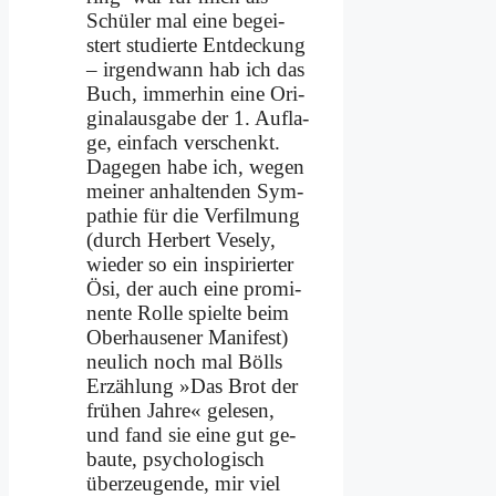
Schü­ler mal ei­ne be­gei­
stert stu­dier­te Ent­deckung
– ir­gend­wann hab ich das
Buch, im­mer­hin ei­ne Ori­
gi­nal­aus­ga­be der 1. Auf­la­
ge, ein­fach ver­schenkt.
Da­ge­gen ha­be ich, we­gen
mei­ner an­hal­ten­den Sym­
pa­thie für die Ver­fil­mung
(durch Her­bert Ve­se­ly,
wie­der so ein in­spi­rier­ter
Ösi, der auch ei­ne pro­mi­
nen­te Rol­le spiel­te beim
Ober­hau­se­ner Ma­ni­fest)
neu­lich noch mal Bölls
Er­zäh­lung »Das Brot der
frü­hen Jah­re« ge­le­sen,
und fand sie ei­ne gut ge­
bau­te, psy­cho­lo­gisch
über­zeu­gen­de, mir viel