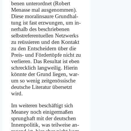
be­nen un­ter­ord­net (Ro­bert
Men­as­se mal aus­ge­nom­men).
Die­se mo­ra­lin­saure Grund­hal­
tung ist fast er­zwun­gen, um in­
ner­halb des be­schrie­be­nen
selbst­re­fe­ren­tu­el­len Netz­werks
zu re­üs­sie­ren und den Kon­takt
zu den Ent­schei­dern über die
Preis- und För­der­töp­fe nicht zu
ver­lie­ren. Das Re­sul­tat ist eben
schreck­lich lang­wei­lig. Hier­in
könn­te der Grund lie­gen, war­
um so we­nig zeit­ge­nös­si­sche
deut­sche Li­te­ra­tur über­setzt
wird.
Im wei­te­ren be­schäf­tigt sich
Meaney noch ei­ni­ger­ma­ßen
sprung­haft mit der deut­schen
In­nen­po­li­tik, was teil­wei­se an­