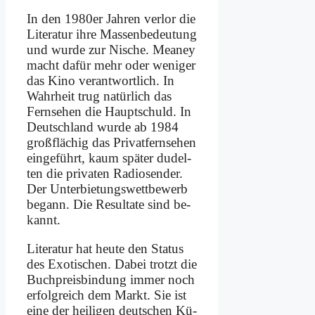
In den 1980er Jah­ren ver­lor die
Li­te­ra­tur ih­re Mas­sen­be­deu­tung
und wur­de zur Ni­sche. Meaney
macht da­für mehr oder we­ni­ger
das Ki­no ver­ant­wort­lich. In
Wahr­heit trug na­tür­lich das
Fern­se­hen die Haupt­schuld. In
Deutsch­land wur­de ab 1984
groß­flä­chig das Pri­vat­fern­se­hen
ein­ge­führt, kaum spä­ter du­del­
ten die pri­va­ten Ra­dio­sen­der.
Der Un­ter­bie­tungs­wett­be­werb
be­gann. Die Re­sul­ta­te sind be­
kannt.
Li­te­ra­tur hat heu­te den Sta­tus
des Exo­ti­schen. Da­bei trotzt die
Buch­preis­bin­dung im­mer noch
er­folg­reich dem Markt. Sie ist
ei­ne der hei­li­gen deut­schen Kü­