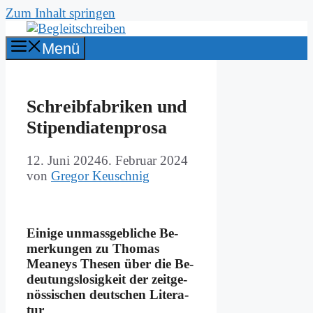
Zum Inhalt springen
Menü
Schreib­fa­bri­ken und
Sti­pen­dia­ten­pro­sa
12. Juni 2024
6. Februar 2024
von
Gregor Keuschnig
Ei­ni­ge un­mass­geb­li­che Be­
mer­kun­gen zu Tho­mas
Meaneys The­sen über die Be­
deu­tungs­lo­sig­keit der zeit­ge­
nös­si­schen deut­schen Li­te­ra­
tur