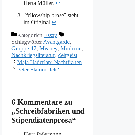
Herta Müller.
↩
"fellowship prose" steht
im Original
↩
Kategorien
Essay
Schlagwörter
Avantgarde
,
Gruppe 47
,
Meaney
,
Moderne
,
Nachkriegsliteratur
,
Zeitgeist
Ma­ja Ha­der­lap: Nacht­frau­en
Pe­ter Flamm: Ich?
6 Kommentare zu
„Schreib­fa­bri­ken und
Sti­pen­dia­ten­pro­sa“
Herr Jedermann