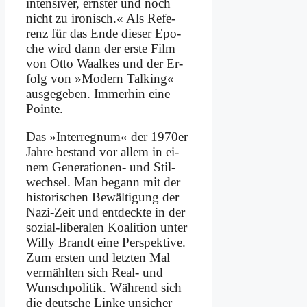
in­ten­si­ver, ern­ster und noch
nicht zu iro­nisch.« Als Re­fe­
renz für das En­de die­ser Epo­
che wird dann der er­ste Film
von Ot­to Waal­kes und der Er­
folg von »Mo­dern Tal­king«
aus­ge­ge­ben. Im­mer­hin ei­ne
Poin­te.
Das »In­ter­re­gnum« der 1970er
Jah­re be­stand vor al­lem in ei­
nem Ge­ne­ra­tio­nen- und Stil­
wech­sel. Man be­gann mit der
hi­sto­ri­schen Be­wäl­ti­gung der
Na­zi-Zeit und ent­deck­te in der
so­zi­al-li­be­ra­len Ko­ali­ti­on un­ter
Wil­ly Brandt ei­ne Per­spek­ti­ve.
Zum er­sten und letz­ten Mal
ver­mähl­ten sich Re­al- und
Wunsch­po­li­tik. Wäh­rend sich
die deut­sche Lin­ke un­si­cher