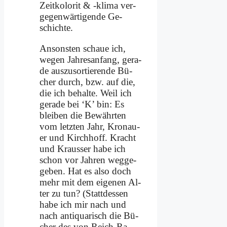
Zeit­ko­lo­rit & ‑kli­ma ver­
ge­gen­wär­ti­gen­de Ge­
schich­te.
An­son­sten schaue ich,
we­gen Jah­res­an­fang, ge­ra­
de aus­zu­sor­tie­ren­de Bü­
cher durch, bzw. auf die,
die ich be­hal­te. Weil ich
ge­ra­de bei ‘K’ bin: Es
blei­ben die Be­währ­ten
vom letz­ten Jahr, Kro­nau­
er und Kirch­hoff. Kracht
und Krau­sser ha­be ich
schon vor Jah­ren weg­ge­
ge­ben. Hat es al­so doch
mehr mit dem ei­ge­nen Al­
ter zu tun? (Statt­des­sen
ha­be ich mir nach und
nach an­ti­qua­risch die Bü­
cher des von Reich-Ra­