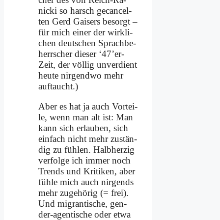
nicki so harsch ge­can­cel­
ten Gerd Gai­sers be­sorgt –
für mich ei­ner der wirk­li­
chen deut­schen Sprach­be­
herr­scher die­ser ‘47’er-
Zeit, der völ­lig un­ver­dient
heu­te nir­gend­wo mehr
auf­taucht.)
Aber es hat ja auch Vor­tei­
le, wenn man alt ist: Man
kann sich er­lau­ben, sich
ein­fach nicht mehr zu­stän­
dig zu füh­len. Halb­her­zig
ver­fol­ge ich im­mer noch
Trends und Kri­ti­ken, aber
füh­le mich auch nir­gends
mehr zu­ge­hö­rig (= frei).
Und mi­gran­ti­sche, gen­
der-agen­ti­sche oder et­wa