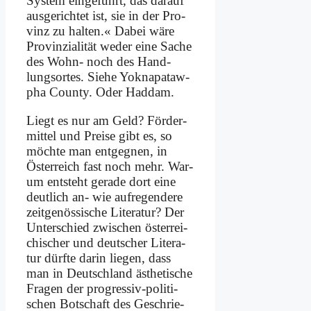
Sy­stem ein­ge­führt, das dar­auf
aus­ge­rich­tet ist, sie in der Pro­
vinz zu hal­ten.« Da­bei wä­re
Pro­vin­zia­li­tät we­der ei­ne Sa­che
des Wohn- noch des Hand­
lungs­or­tes. Sie­he Yo­kna­pa­taw­
pha Coun­ty. Oder Had­dam.
Liegt es nur am Geld? För­der­
mit­tel und Prei­se gibt es, so
möch­te man ent­geg­nen, in
Öster­reich fast noch mehr. War­
um ent­steht ge­ra­de dort ei­ne
deut­lich an- wie auf­re­gen­de­re
zeit­ge­nös­si­sche Li­te­ra­tur? Der
Un­ter­schied zwi­schen öster­rei­
chi­scher und deut­scher Li­te­ra­
tur dürf­te dar­in lie­gen, dass
man in Deutsch­land äs­the­ti­sche
Fra­gen der pro­gres­siv-po­li­ti­
schen Bot­schaft des Ge­schrie­