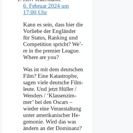
6. Februar 2024 um
17:00 Uhr
Kann es sein, dass hier die
Vor­lie­be der Eng­län­der
für Sta­tus, Ran­king und
Com­pe­ti­ti­on spricht? We’­
re in the pre­mier Le­ague.
Whe­re are you?
Was ist mit dem deut­schen
Film? Ei­ne Ka­ta­stro­phe,
sa­gen vie­le deut­sche Film­
leu­te. Und jetzt Hül­ler /
Wen­ders / ‘Klas­sen­zim­
mer’ bei den Os­cars –
wie­der ei­ne Ver­an­stal­tung
un­ter ame­ri­ka­ni­scher He­
ge­mo­nie. Wird das was
än­dern an der Do­mi­nanz?