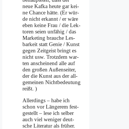
neue Kaf­ka heu­te gar kei­
ne Chan­ce hät­te. (Er wür­
de nicht er­kannt / er wä­re
eben kei­ne Frau / die Lek­
to­ren sei­en un­fä­hig / das
Mar­ke­ting brau­che Les­
bar­keit statt Ge­nie / Kunst
ge­gen Zeit­geist bringt es
nicht usw. Trotz­dem war­
ten an­schei­nend al­le auf
den gro­ßen Au­ßen­sei­ter,
der die Kunst aus der all­
ge­mei­nen Nicht­be­deu­tung
reißt. )
Al­ler­dings – ha­be ich
schon vor Län­ge­rem fest­
ge­stellt – le­se ich sel­ber
auch viel we­ni­ger deut­
sche Li­te­ra­tur als frü­her.