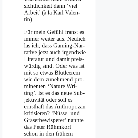
sicht­lich­keit dann ‘viel
Ar­beit’ (à la Karl Va­len­
tin).
Für mein Ge­fühl franst es
im­mer wei­ter aus. Neu­lich
las ich, dass Gam­ing-Nar­
ra­ti­ve jetzt auch ir­gend­wie
Li­te­ra­tur und da­mit preis­
wür­dig sind. Oder was ist
mit so et­was Blut­lee­rem
wie dem zu­neh­mend pro­
mi­nen­ten ‘Na­tu­re Wri­
ting’. Ist es das neue Sub­
jek­ti­vi­tät oder soll es
ernst­haft das An­thro­po­zän
kri­ti­sie­ren? ‘Nüs­se- und
Grä­ser­be­wis­pe­rer’ nann­te
das Pe­ter Rühm­korf
schon in den frü­hern