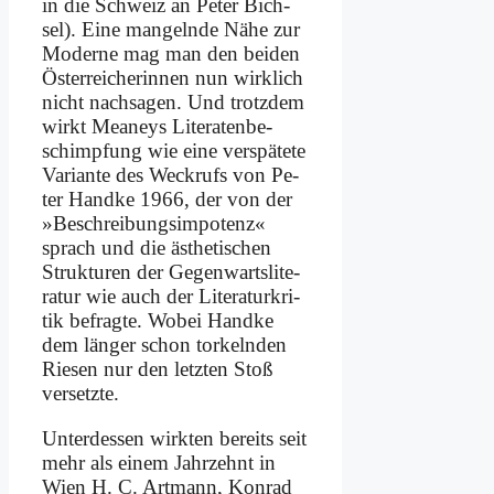
in die Schweiz an Pe­ter Bich­
sel). Ei­ne man­geln­de Nä­he zur
Mo­der­ne mag man den bei­den
Öster­rei­che­rin­nen nun wirk­lich
nicht nach­sa­gen. Und trotz­dem
wirkt Meaneys Li­te­ra­ten­be­
schimp­fung wie ei­ne ver­spä­te­te
Va­ri­an­te des Weck­rufs von Pe­
ter Hand­ke 1966, der von der
»Be­schrei­bungs­im­po­tenz«
sprach und die äs­the­ti­schen
Struk­tu­ren der Ge­gen­warts­li­te­
ra­tur wie auch der Li­te­ra­tur­kri­
tik be­frag­te. Wo­bei Hand­ke
dem län­ger schon tor­keln­den
Rie­sen nur den letz­ten Stoß
ver­setz­te.
Un­ter­des­sen wirk­ten be­reits seit
mehr als ei­nem Jahr­zehnt in
Wien H. C. Art­mann, Kon­rad