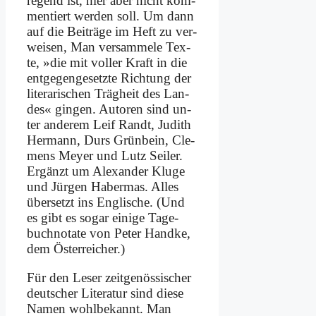
re­gend ist, hier aber nicht kom­
men­tiert wer­den soll. Um dann
auf die Bei­trä­ge im Heft zu ver­
wei­sen, Man ver­sam­me­le Tex­
te, »die mit vol­ler Kraft in die
ent­ge­gen­ge­setz­te Rich­tung der
li­te­ra­ri­schen Träg­heit des Lan­
des« gin­gen. Au­toren sind un­
ter an­de­rem Leif Randt, Ju­dith
Her­mann, Durs Grün­bein, Cle­
mens Mey­er und Lutz Sei­ler.
Er­gänzt um Alex­an­der Klu­ge
und Jür­gen Ha­ber­mas. Al­les
über­setzt ins Eng­li­sche. (Und
es gibt es so­gar ei­ni­ge Ta­ge­
buch­no­ta­te von Pe­ter Hand­ke,
dem Öster­rei­cher.)
Für den Le­ser zeit­ge­nös­si­scher
deut­scher Li­te­ra­tur sind die­se
Na­men wohl­be­kannt. Man