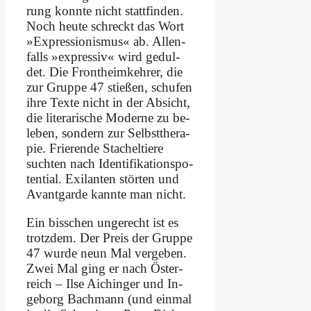
rung konn­te nicht statt­fin­den.
Noch heu­te schreckt das Wort
»Ex­pres­sio­nis­mus« ab. Al­len­
falls »ex­pres­siv« wird ge­dul­
det. Die Front­heim­keh­rer, die
zur Grup­pe 47 stie­ßen, schu­fen
ih­re Tex­te nicht in der Ab­sicht,
die li­te­ra­ri­sche Mo­der­ne zu be­
le­ben, son­dern zur Selbst­the­ra­
pie. Frie­ren­de Sta­chel­tie­re
such­ten nach Iden­ti­fi­ka­ti­ons­po­
ten­ti­al. Exi­lan­ten stör­ten und
Avant­gar­de kann­te man nicht.
Ein biss­chen un­ge­recht ist es
trotz­dem. Der Preis der Grup­pe
47 wur­de neun Mal ver­ge­ben.
Zwei Mal ging er nach Öster­
reich – Il­se Ai­chin­ger und In­
ge­borg Bach­mann (und ein­mal