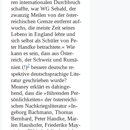
ren in­ter­na­tio­na­len Durch­bruch
schaff­te, war WG Se­bald, der
zwan­zig Mei­len von der öster­
rei­chi­schen Gren­ze ent­fernt auf­
wuchs, die mei­ste Zeit sei­nes
Le­bens in Eng­land leb­te und
sich selbst als Schü­ler von Pe­
ter Hand­ke be­trach­te­te.« Wie
kann es sein, dass aus Öster­
reich, der Schweiz und Ru­mä­
2
ni­en (!)
bes­se­re deut­sche re­
spek­ti­ve deutsch­spra­chi­ge Li­te­
ra­tur ge­schrie­ben wur­de?
Meaney er­klärt es da­hin­ge­
hend, dass die »füh­ren­den Per­
sön­lich­kei­ten« der öster­rei­chi­
schen Nach­kriegs­li­te­ra­tur »In­
ge­borg Bach­mann, Tho­mas
Bern­hard, Pe­ter Hand­ke, Mar­
len Haus­ho­fer, Frie­de­ri­ke May­