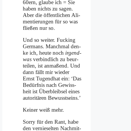
60ern, glau­be ich = Sie
ha­ben nichts zu sa­gen.
Aber die öf­fent­li­chen Ali­
men­tie­run­gen für so was
flie­ßen nur so.
Und so wei­ter. Fuck­ing
Ger­mans. Manch­mal den­
ke ich, heu­te noch
ir­gend­
was
ver­bind­lich zu be­ur­
tei­len, ist an­ma­ßend. Und
dann fällt mir wie­der
Ernst Tu­gend­hat ein: ‘Das
Be­dürf­nis nach Ge­wiss­
heit ist Über­bleib­sel ei­nes
au­to­ri­tä­ren Be­wusst­seins.’
Kei­ner weiß mehr.
Sor­ry für den Rant, ha­be
den ver­nie­sel­ten Nach­mit­