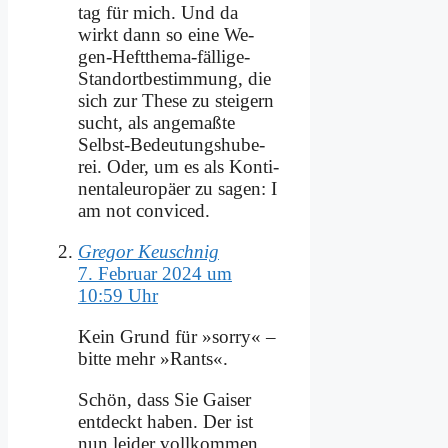
tag für mich. Und da
wirkt dann so ei­ne We­
gen-Heft­the­ma-fäl­li­ge-
Stand­ort­be­stim­mung, die
sich zur The­se zu stei­gern
sucht, als an­ge­maß­te
Selbst-Be­deu­tungs­hu­be­
rei. Oder, um es als Kon­ti­
nen­tal­eu­ro­pä­er zu sa­gen: I
am not con­viced.
Gregor Keuschnig
7. Februar 2024 um
10:59 Uhr
Kein Grund für »sor­ry« –
bit­te mehr »Rants«.
Schön, dass Sie Gai­ser
ent­deckt ha­ben. Der ist
nun lei­der voll­kom­men