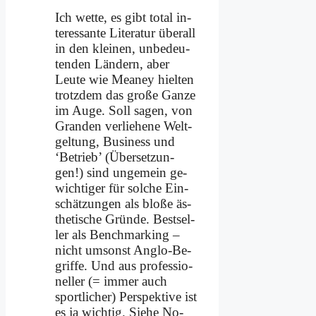
Ich wet­te, es gibt to­tal in­
ter­es­san­te Li­te­ra­tur über­all
in den klei­nen, un­be­deu­
ten­den Län­dern, aber
Leu­te wie Meaney hiel­ten
trotz­dem das gro­ße Gan­ze
im Au­ge. Soll sa­gen, von
Gran­den ver­lie­he­ne Welt­
gel­tung, Busi­ness und
‘Be­trieb’ (Über­set­zun­
gen!) sind un­ge­mein ge­
wich­ti­ger für sol­che Ein­
schät­zun­gen als blo­ße äs­
the­ti­sche Grün­de. Best­sel­
ler als Bench­mar­king –
nicht um­sonst An­glo-Be­
grif­fe. Und aus pro­fes­sio­
nel­ler (= im­mer auch
sport­li­cher) Per­spek­ti­ve ist
es ja wich­tig. Sie­he No­