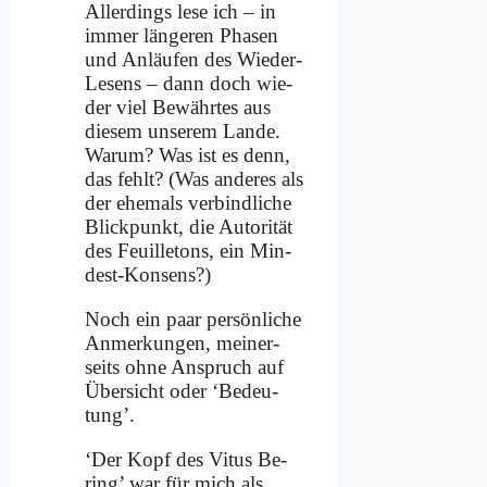
Al­ler­dings le­se ich – in
im­mer län­ge­ren Pha­sen
und An­läu­fen des Wie­der-
Le­sens – dann doch wie­
der viel Be­währ­tes aus
die­sem un­se­rem Lan­de.
War­um? Was ist es denn,
das fehlt? (Was an­de­res als
der ehe­mals ver­bind­li­che
Blick­punkt, die Au­to­ri­tät
des Feuil­le­tons, ein Min­
dest-Kon­sens?)
Noch ein paar per­sön­li­che
An­mer­kun­gen, mei­ner­
seits oh­ne An­spruch auf
Über­sicht oder ‘Be­deu­
tung’.
‘Der Kopf des Vi­tus Be­
ring’ war für mich als