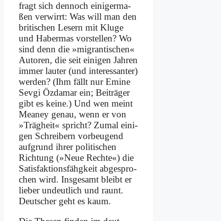
fragt sich den­noch ei­ni­ger­ma­
ßen ver­wirrt: Was will man den
bri­ti­schen Le­sern mit Klu­ge
und Ha­ber­mas vor­stel­len? Wo
sind denn die »mi­gran­ti­schen«
Au­toren, die seit ei­ni­gen Jah­ren
im­mer lau­ter (und in­ter­es­san­ter)
wer­den? (Ihm fällt nur Emi­ne
Sev­gi Öz­da­mar ein; Bei­trä­ger
gibt es kei­ne.) Und wen meint
Meaney ge­nau, wenn er von
»Träg­heit« spricht? Zu­mal ei­ni­
gen Schrei­bern vor­beu­gend
auf­grund ih­rer po­li­ti­schen
Rich­tung (»Neue Rech­te«) die
Sa­tis­fak­ti­ons­fähgkeit ab­ge­spro­
chen wird. Ins­ge­samt bleibt er
lie­ber un­deut­lich und raunt.
Deut­scher geht es kaum.