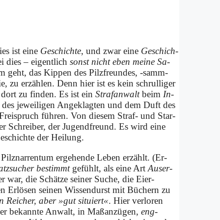
es ist ei­ne
Ge­schich­te
, und zwar ei­ne
Ge­schich­
i dies – ei­gent­lich
sonst nicht eben mei­ne Sa­
ar­um geht, das Kip­pen des Pilz­freun­des, ‑samm­
, zu er­zäh­len. Denn hier ist es kein schrul­li­ger
 dort zu fin­den. Es ist ein
Straf­an­walt
beim
In­
 des je­wei­li­gen An­ge­klag­ten und dem Duft des
um Frei­spruch füh­ren. Von die­sem Straf- und Star­
eher Schrei­ber, der Ju­gend­freund. Es wird ei­ne
e­schich­te der Hei­lung.
Pilz­nar­ren­tum er­ge­hen­de Le­ben er­zählt. (Er­
tz­su­cher be­stimmt
ge­fühlt, als ei­ne Art
Aus­er­
r war, die Schät­ze sei­ner Su­che, die Ei­er­
n Er­lö­sen sei­nen Wis­sen­durst mit Bü­chern zu
 Rei­cher, aber »gut si­tu­iert«
. Hier ver­lo­ren
r be­kann­te An­walt, in Maß­an­zü­gen,
eng­