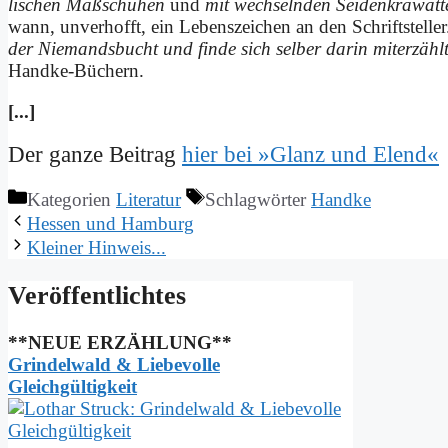
lischen Maß­schu­hen
und
mit wech­seln­den Sei­den­kra­wat­
wann, un­ver­hofft, ein Le­bens­zei­chen an den Schrift­stel­ler.
der Nie­mands­bucht und fin­de sich sel­ber dar­in mit­er­zähl
Hand­ke-Bü­chern.
[...]
Der gan­ze Bei­trag
hier bei »Glanz und Elend«
Kategorien
Literatur
Schlagwörter
Handke
Hes­sen und Ham­burg
Klei­ner Hin­weis...
Ver­öf­fent­lich­tes
**NEUE ERZÄHLUNG**
Grindelwald & Liebevolle
Gleichgültigkeit