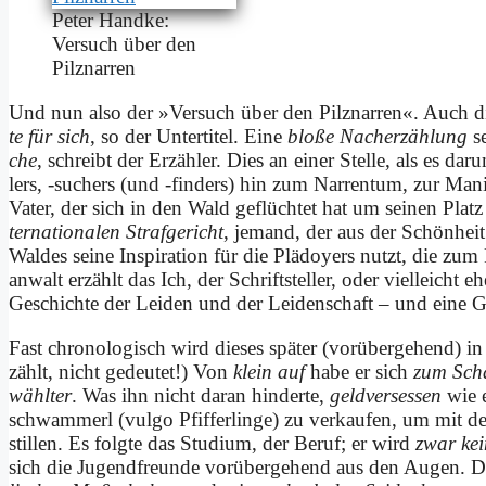
Pe­ter Hand­ke:
Ver­such über den
Pilz­nar­ren
Und nun al­so der »Ver­such über den Pilz­nar­ren«. Auch di
te für sich
, so der Un­ter­ti­tel. Ei­ne
blo­ße Nach­er­zäh­lung
se
che
, schreibt der Er­zäh­ler. Dies an ei­ner Stel­le, als es d
lers, ‑su­chers (und ‑fin­ders) hin zum Nar­ren­tum, zur Ma­nie
Va­ter, der sich in den Wald ge­flüch­tet hat um sei­nen Platz
ter­na­tio­na­len Straf­ge­richt
, je­mand, der aus der Schön­heit
Wal­des sei­ne In­spi­ra­ti­on für die Plä­doy­ers nutzt, die z
anwalt er­zählt das Ich, der Schrift­stel­ler, oder viel­leicht 
Ge­schich­te der Lei­den und der Lei­den­schaft – und ei­ne G
Fast chro­no­lo­gisch wird die­ses spä­ter (vor­über­ge­hend) in 
zählt, nicht ge­deu­tet!) Von
klein auf
ha­be er sich
zum Scha
wähl­ter
. Was ihn nicht dar­an hin­der­te,
geld­ver­ses­sen
wie e
schwam­merl (vul­go Pfif­fer­lin­ge) zu ver­kau­fen, um mit de
stil­len. Es folg­te das Stu­di­um, der Be­ruf; er wird
zwar kein
sich die Jugend­freunde vor­über­ge­hend aus den Au­gen. De