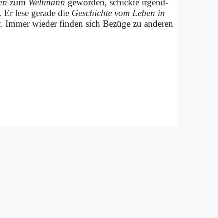
ten
zum
Welt­mann
ge­wor­den, schick­te ir­gend­
 Er le­se ge­ra­de die
Ge­schich­te vom Le­ben in
t
. Im­mer wie­der fin­den sich Be­zü­ge zu an­de­ren