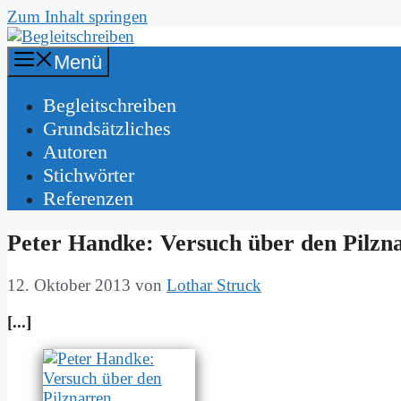
Zum Inhalt springen
Menü
Be­gleit­schrei­ben
Grund­sätz­li­ches
Au­toren
Stich­wör­ter
Re­fe­ren­zen
Pe­ter Hand­ke: Ver­such über den Pilz­n
12. Oktober 2013
von
Lothar Struck
[...]