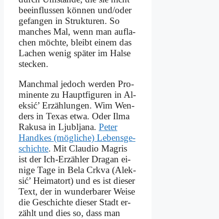
be­ein­flus­sen kön­nen und/oder
ge­fan­gen in Struk­tu­ren. So
man­ches Mal, wenn man auf­la­
chen möch­te, bleibt ei­nem das
La­chen we­nig spä­ter im Hal­se
stecken.
Manch­mal je­doch wer­den Pro­
mi­nen­te zu Haupt­fi­gu­ren in Al­
ek­sić’ Er­zäh­lun­gen. Wim Wen­
ders in Te­xas et­wa. Oder Il­ma
Ra­ku­sa in Ljublja­na.
Pe­ter
Hand­kes (mög­li­che) Le­bens­ge­
schich­te
. Mit Clau­dio Magris
ist der Ich-Er­zäh­ler Dra­gan ei­
ni­ge Ta­ge in Be­la Crk­va (Al­ek­
sić’ Hei­mat­ort) und es ist die­ser
Text, der in wun­der­ba­rer Wei­se
die Ge­schich­te die­ser Stadt er­
zählt und dies so, dass man