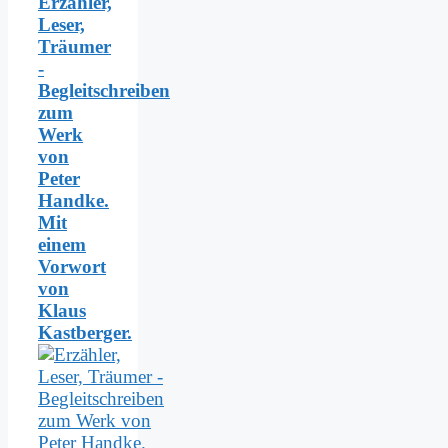
Erzähler,
Leser,
Träumer
-
Begleitschreiben
zum
Werk
von
Peter
Handke.
Mit
einem
Vorwort
von
Klaus
Kastberger.