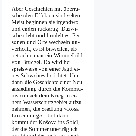
Aber Ge­schich­ten mit über­ra­
schen­den Ef­fek­ten sind sel­ten.
Meist be­gin­nen sie ir­gend­wo
und en­den ruck­ar­tig. Da­zwi­
schen lebt und bro­delt es. Per­
so­nen und Or­te wech­seln un­
ver­hofft, es ist bis­wei­len, als
be­trach­te man ein Wim­mel­bild
von Brue­gel. Da wird bei­
spiels­wei­se von ei­ner Jagd ei­
nes Schwei­nes be­rich­tet. Um
dann die Ge­schich­te ei­ner Neu­
an­sied­lung durch die Kom­mu­
ni­sten nach dem Krieg in ei­
nem Was­ser­schutz­ge­biet auf­zu­
neh­men, die Sied­lung »Ro­sa
Lu­xem­burg«. Und dann
kommt der Košo­va ins Spiel,
der die Som­mer un­er­träg­lich
macht und der nicht zu bän­di­