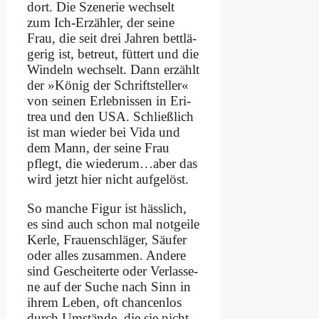
dort. Die Sze­ne­rie wech­selt
zum Ich-Er­zäh­ler, der sei­ne
Frau, die seit drei Jah­ren bett­lä­
ge­rig ist, be­treut, füt­tert und die
Win­deln wech­selt. Dann er­zählt
der »Kö­nig der Schrift­stel­ler«
von sei­nen Er­leb­nis­sen in Eri­
trea und den USA. Schließ­lich
ist man wie­der bei Vi­da und
dem Mann, der sei­ne Frau
pflegt, die wiederum…aber das
wird jetzt hier nicht auf­ge­löst.
So man­che Fi­gur ist häss­lich,
es sind auch schon mal not­gei­le
Ker­le, Frau­en­schlä­ger, Säu­fer
oder al­les zu­sam­men. An­de­re
sind Ge­schei­ter­te oder Ver­las­se­
ne auf der Su­che nach Sinn in
ih­rem Le­ben, oft chan­cen­los
durch Um­stän­de, die sie nicht