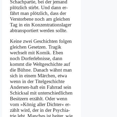
Schach­par­tie, bei der je­mand
plötz­lich stirbt. Und dann er­
fährt man plötz­lich, dass der
Ver­stor­be­ne noch am glei­chen
Tag in ein Kon­zen­tra­ti­ons­la­ger
ab­trans­por­tiert wer­den soll­te.
Kei­ne zwei Ge­schich­ten fol­gen
glei­chen Ge­set­zen. Tra­gik
wech­selt mit Ko­mik. Eben
noch Dorf­erleb­nis­se, dann
kommt die Welt­ge­schich­te auf
die Büh­ne. Da­nach wähnt man
sich in ei­nem Mär­chen, et­wa
wenn in der Ti­tel­ge­schich­te
An­der­sen-haft ein Fahr­rad sein
Schick­sal mit un­ter­schied­li­chen
Be­sit­zern er­zählt. Oder wenn
vom »Kö­nig al­ler Dich­ter« er­
zählt wird, der in der Psych­ia­
trie lebt. Man­ches ist hei­ter, wie