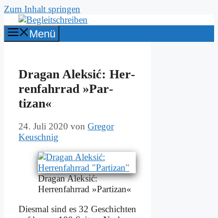
Zum Inhalt springen
Menü
Dra­gan Al­ek­sić: Her­
ren­fahr­rad »Par­
tizan«
24. Juli 2020
von
Gregor
Keuschnig
Dra­gan Al­ek­sić:
Her­ren­fahr­rad »Par­tizan«
Dies­mal sind es 32 Ge­schich­ten