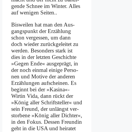
gen­de Schnee im Win­ter. Al­les
auf we­ni­gen Sei­ten..
Bis­wei­len hat man den Aus­
gangs­punkt der Er­zäh­lung
schon ver­ges­sen, um dann
doch wie­der zu­rück­ge­lei­tet zu
wer­den. Be­son­ders stark ist
dies in der letz­ten Ge­schich­te
»Ge­gen En­de« aus­ge­prägt, in
der noch ein­mal ei­ni­ge Per­so­
nen und Mo­ti­ve der an­de­ren
Er­zäh­lun­gen auf­schei­nen. Es
be­ginnt bei der »Kasina«-
Wirtin Vi­da, dann rückt der
»Kö­nig al­ler Schrift­stel­ler« und
sein Freund, der un­längst ver­
stor­be­ne »Kö­nig al­ler Dich­ter«,
in den Fo­kus. Des­sen Freun­din
geht in die USA und hei­ra­tet