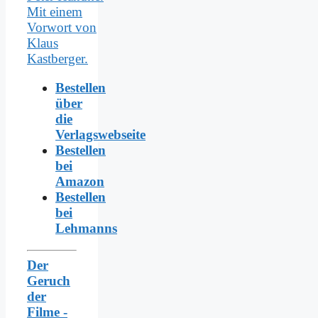
Bestellen
über
die
Verlagswebseite
Bestellen
bei
Amazon
Bestellen
bei
Lehmanns
Der
Geruch
der
Filme -