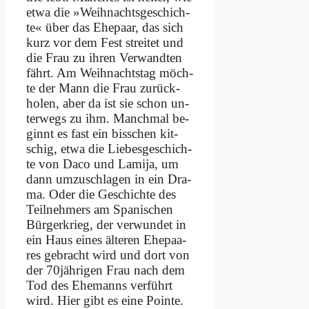
et­wa die »Weih­nachts­ge­schich­
te« über das Ehe­paar, das sich
kurz vor dem Fest strei­tet und
die Frau zu ih­ren Ver­wand­ten
fährt. Am Weih­nachts­tag möch­
te der Mann die Frau zu­rück­
ho­len, aber da ist sie schon un­
ter­wegs zu ihm. Manch­mal be­
ginnt es fast ein biss­chen kit­
schig, et­wa die Lie­bes­ge­schich­
te von Da­co und La­mi­ja, um
dann um­zu­schla­gen in ein Dra­
ma. Oder die Ge­schich­te des
Teil­neh­mers am Spa­ni­schen
Bür­ger­krieg, der ver­wun­det in
ein Haus ei­nes äl­te­ren Ehe­paa­
res ge­bracht wird und dort von
der 70jährigen Frau nach dem
Tod des Ehe­manns ver­führt
wird. Hier gibt es ei­ne Poin­te.