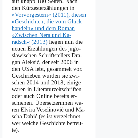
auf knapp 180 Sei­ten. Nach
den Kür­ze­ster­zäh­lun­gen in
»Vor­vor­ge­stern« (2011), die­sen
»Ge­schich­ten, die vom Glück
han­deln« und dem Ro­man
»Zwi­schen Ne­ra und Ka­
radsch« (2013)
lie­gen nun die
neu­en Er­zäh­lun­gen des ju­go­
sla­wi­schen Schrift­stel­lers Dra­
gan Al­ek­sić, der seit 2006 in
den USA lebt, ge­sam­melt vor.
Ge­schrie­ben wur­den sie zwi­
schen 2014 und 2018; ei­ni­ge
wa­ren in Li­te­ra­tur­zeit­schrif­ten
oder auch On­line be­reits er­
schie­nen. Über­set­ze­rin­nen wa­
ren El­vi­ra Ve­se­li­no­vić und Ma­
scha Da­bić (es ist ver­zeich­net,
wer wel­che Ge­schich­te be­treu­
te).