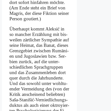
dort so­fort hin­fah­ren möch­te.
(Am En­de steht ein Brief von
Magris, der die­se Fik­ti­on sei­ner
Per­son gou­tiert.)
Über­haupt kommt Al­ek­sić in
so man­cher Er­zäh­lung mit bis­
wei­len zärt­li­cher Sym­pa­thie auf
sei­ne Hei­mat, das Ba­nat, die­ses
Grenz­ge­biet zwi­schen Ru­mä­ni­
en und Ju­go­sla­wi­en bzw. Ser­
bi­en zu­rück, auf die un­ter­
schied­li­chen Sprach­grup­pen
und das Zu­sam­men­le­ben dort
quer durch die Jahr­hun­der­te.
Und das so­wohl un­ter wohl­tu­
en­der Ver­mei­dung des (von der
Kri­tik an­schei­nend be­lieb­ten)
Saša-Sta­nišić-Ver­nied­li­chungs­
duk­tus als auch ei­ner ok­troy­ier­
ten Psy­cho­lo­gi­sie­rung der Fi­