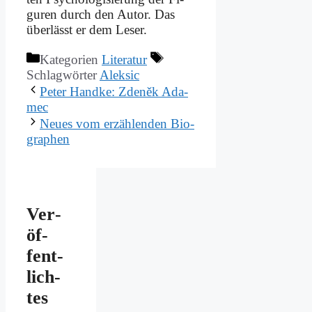
gu­ren durch den Au­tor. Das
über­lässt er dem Le­ser.
Kategorien
Literatur
Schlagwörter
Aleksic
Pe­ter Hand­ke: Zdeněk Ada­
mec
Neu­es vom er­zäh­len­den Bio­
gra­phen
Ver­
öf­
fent­
lich­
tes