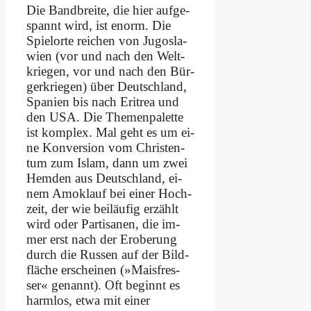
Die Band­brei­te, die hier auf­ge­
spannt wird, ist enorm. Die
Spiel­or­te rei­chen von Ju­go­sla­
wi­en (vor und nach den Welt­
krie­gen, vor und nach den Bür­
ger­krie­gen) über Deutsch­land,
Spa­ni­en bis nach Eri­trea und
den USA. Die The­men­pa­let­te
ist kom­plex. Mal geht es um ei­
ne Kon­ver­si­on vom Chri­sten­
tum zum Is­lam, dann um zwei
Hem­den aus Deutsch­land, ei­
nem Amok­lauf bei ei­ner Hoch­
zeit, der wie bei­läu­fig er­zählt
wird oder Par­ti­sa­nen, die im­
mer erst nach der Er­obe­rung
durch die Rus­sen auf der Bild­
flä­che er­schei­nen (»Mais­fres­
ser« ge­nannt). Oft be­ginnt es
harm­los, et­wa mit ei­ner